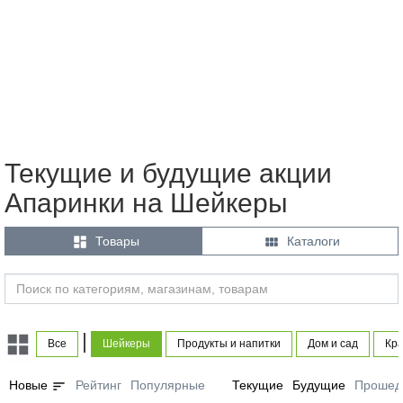
Текущие и будущие акции
Апаринки на Шейкеры


Товары
Каталоги
|
Все
Шейкеры
Продукты и напитки
Дом и сад
Кра
sort
Новые
Рейтинг
Популярные
Текущие
Будущие
Прошед