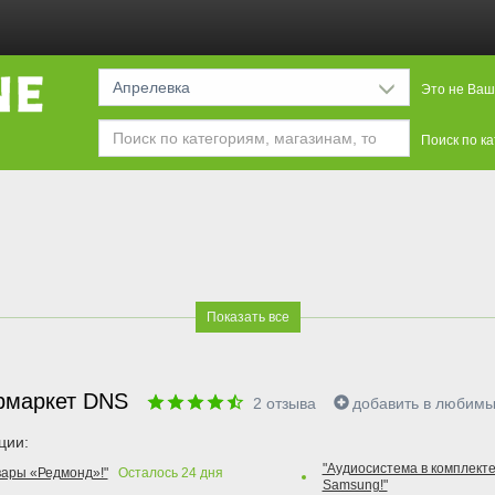
Апрелевка
Это не Ваш
Поиск по к
Показать все
рмаркет DNS
2
отзыва
добавить в любим
ции:
"Аудиосистема в комплекте
вары «Редмонд»!"
Осталось
24
дня
Samsung!"