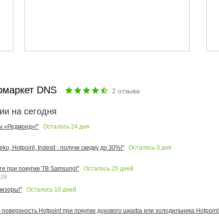
рмаркет DNS
2
отзыва
ии на сегодня
Осталось
24
дня
ы «Редмонд»!"
Осталось
3
дня
o, Hotpoint, Indesit - получи скидку до 30%!"
Осталось
25
дней
те при покупке ТВ Samsung!"
026
Осталось
10
дней
изоры!"
поверхность Hotpoint при покупке духового шкафа или холодильника Hotpoint!