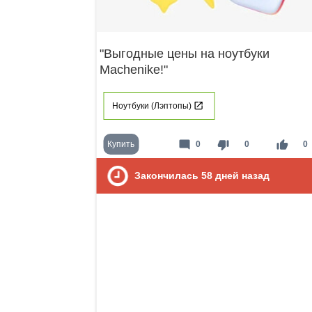
"Выгодные цены на ноутбуки
Machenike!"
Ноутбуки (Лэптопы)
mode_comment
thumb_down
thumb_up
Купить
0
0
0
Закончилась
58
дней назад