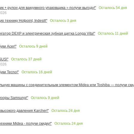
Осталось
54
дня
к + рулон для вакуумного упаковщика = получи выгоду!"
2026
Осталось
3
дня
 технику Hotpoint, Indesit!"
Осталось
11
дней
игатор DEXP и электрическая зубная щетка Longa Vita!"
Осталось
9
дней
ки Acer!"
Осталось
37
дней
SUS!"
2026
Осталось
16
дней
уки Tecno!"
льную машины с соединительным элементом Midea или Toshiba — получи скид
Осталось
9
дней
изоры Samsung!"
Осталось
24
дня
высокого давления Karcher!"
Осталось
24
дня
ехники Midea - получи скидку!"