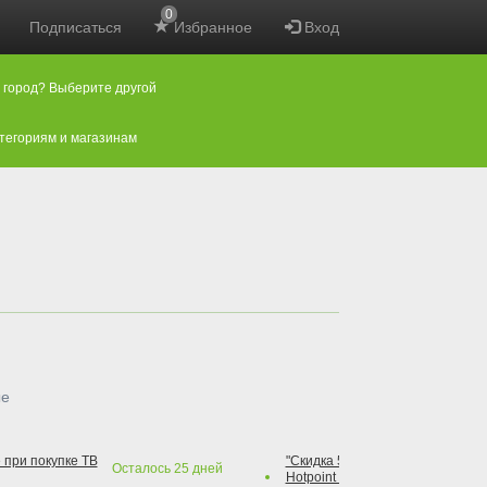
0
Подписаться
Избранное
Вход
 город? Выберите другой
атегориям и магазинам
ые
 при покупке ТВ
"Скидка 50% на варочную повер
Осталось
25
дней
Hotpoint при покупке духового 