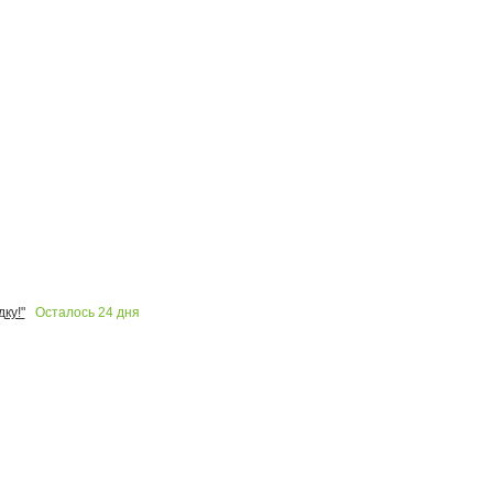
Осталось
24
дня
ку!"