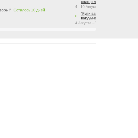
холодильника Hotpoint!"
4 - 10 Августа 2026
зоры!"
Осталось
10
дней
"Купи вакуумный упаковщик + р
вакуумного упаковщика = получи
4 Августа - 30 Сентября 2026