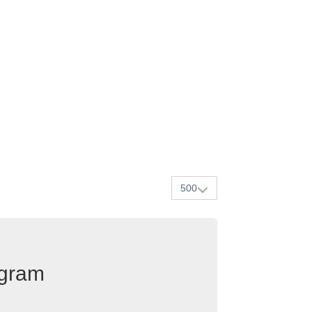
500
egram