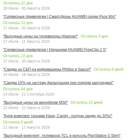
Осталось
22
дня
28 Июля - 30 Августа 2026
"Сервисные привилегии | Смартфоны HUAWEI серии Pura 90s"
Осталось
22
дня
27 Июля - 30 Августа 2026
Осталось
3
дня
"Выгодные цены на телевизоры Hisense!"
27 Июля - 11 Августа 2026
"Сервисные привилегии | Наушники HUAWEI FreeClip 2 S"
Осталось
22
дня
27 Июля - 30 Августа 2026
Осталось
8
дней
"Скидка за СБП на кофемашины Philips и Saeco!"
24 Июля - 16 Августа 2026
"Скидка 15% на систему фильтрации при покупке картриджа!"
Осталось
44
дня
24 Июля - 21 Сентября 2026
Осталось
14
дней
"Выгодные цены на моноблоки MSI!"
22 Июля - 22 Августа 2026
"Купи комплект техники Haier, Candy - получи скидку до 20%!"
Осталось
9
дней
21 Июля - 17 Августа 2026
"Выгодный комплект: телевизор TCL и консоль PlayStation 5 Slim!"