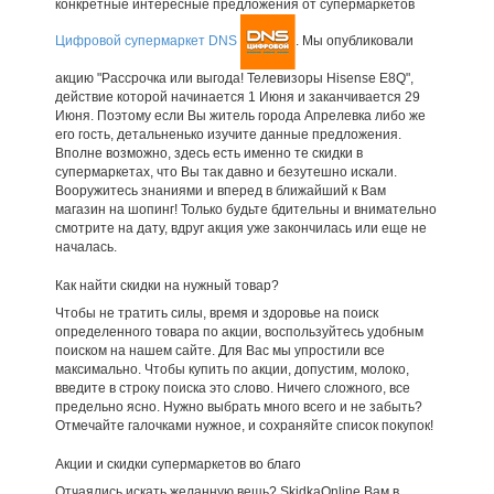
конкретные интересные предложения от супермаркетов
Цифровой супермаркет DNS
. Мы опубликовали
акцию "Рассрочка или выгода! Телевизоры Hisense E8Q",
действие которой начинается 1 Июня и заканчивается 29
Июня. Поэтому если Вы житель города Апрелевка либо же
его гость, детальненько изучите данные предложения.
Вполне возможно, здесь есть именно те скидки в
супермаркетах, что Вы так давно и безутешно искали.
Вооружитесь знаниями и вперед в ближайший к Вам
магазин на шопинг! Только будьте бдительны и внимательно
смотрите на дату, вдруг акция уже закончилась или еще не
началась.
Как найти скидки на нужный товар?
Чтобы не тратить силы, время и здоровье на поиск
определенного товара по акции, воспользуйтесь удобным
поиском на нашем сайте. Для Вас мы упростили все
максимально. Чтобы купить по акции, допустим, молоко,
введите в строку поиска это слово. Ничего сложного, все
предельно ясно. Нужно выбрать много всего и не забыть?
Отмечайте галочками нужное, и сохраняйте список покупок!
Акции и скидки супермаркетов во благо
Отчаялись искать желанную вещь? SkidkaOnline Вам в