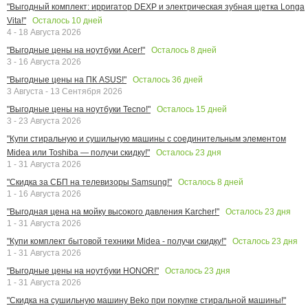
"Выгодный комплект: ирригатор DEXP и электрическая зубная щетка Longa
Осталось
10
дней
Vita!"
4 - 18 Августа 2026
Осталось
8
дней
"Выгодные цены на ноутбуки Acer!"
3 - 16 Августа 2026
Осталось
36
дней
"Выгодные цены на ПК ASUS!"
3 Августа - 13 Сентября 2026
Осталось
15
дней
"Выгодные цены на ноутбуки Tecno!"
3 - 23 Августа 2026
"Купи стиральную и сушильную машины с соединительным элементом
Осталось
23
дня
Midea или Toshiba — получи скидку!"
1 - 31 Августа 2026
Осталось
8
дней
"Скидка за СБП на телевизоры Samsung!"
1 - 16 Августа 2026
Осталось
23
дня
"Выгодная цена на мойку высокого давления Karcher!"
1 - 31 Августа 2026
Осталось
23
дня
"Купи комплект бытовой техники Midea - получи скидку!"
1 - 31 Августа 2026
Осталось
23
дня
"Выгодные цены на ноутбуки HONOR!"
1 - 31 Августа 2026
"Скидка на сушильную машину Beko при покупке стиральной машины!"