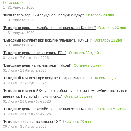
Осталось
23
дня
1 - 31 Августа 2026
Осталось
23
дня
"Купи телевизор LG и саундбар - получи скидку!"
1 - 31 Августа 2026
Осталось
23
дня
"Выгодные цены на хозяйственные пылесосы Karcher!"
1 - 31 Августа 2026
Осталось
23
дня
"Выгодный комплект при покупке планшета HONOR!"
1 - 31 Августа 2026
Осталось
30
дней
"Выгодные цены на телевизоры TCL!"
31 Июля - 7 Сентября 2026
Осталось
5
дней
"Выгодные цены на телевизоры Iffalcon!"
31 Июля - 13 Августа 2026
Осталось
23
дня
"Выгодный комплект при покупке товаров Xiaomi!"
31 Июля - 31 Августа 2026
"Выгодный комплект! Купи электробритву, электричекую зубную щетку или
Остался
51
день
ирригатор Redmond и получи скид"
31 Июля - 28 Сентября 2026
Остался
51
день
"Выгодные цены на хозяйственные пылесосы Karcher!"
31 Июля - 28 Сентября 2026
Осталось
23
дня
"Выгодная цена на телевизор LG!"
30 Июля - 31 Августа 2026