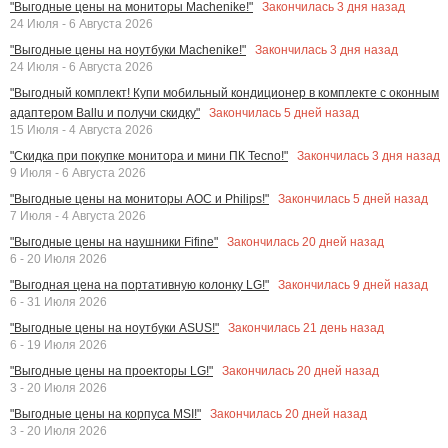
Закончилась
3
дня назад
"Выгодные цены на мониторы Machenike!"
24 Июля - 6 Августа 2026
Закончилась
3
дня назад
"Выгодные цены на ноутбуки Machenike!"
24 Июля - 6 Августа 2026
"Выгодный комплект! Купи мобильный кондиционер в комплекте с оконным
Закончилась
5
дней назад
адаптером Ballu и получи скидку"
15 Июля - 4 Августа 2026
Закончилась
3
дня назад
"Скидка при покупке монитора и мини ПК Tecno!"
9 Июля - 6 Августа 2026
Закончилась
5
дней назад
"Выгодные цены на мониторы AOC и Philips!"
7 Июля - 4 Августа 2026
Закончилась
20
дней назад
"Выгодные цены на наушники Fifine"
6 - 20 Июля 2026
Закончилась
9
дней назад
"Выгодная цена на портативную колонку LG!"
6 - 31 Июля 2026
Закончилась
21
день назад
"Выгодные цены на ноутбуки ASUS!"
6 - 19 Июля 2026
Закончилась
20
дней назад
"Выгодные цены на проекторы LG!"
3 - 20 Июля 2026
Закончилась
20
дней назад
"Выгодные цены на корпуса MSI!"
3 - 20 Июля 2026