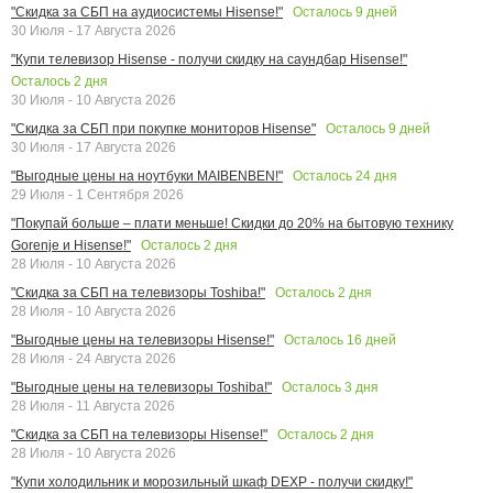
Осталось
9
дней
"Скидка за СБП на аудиосистемы Hisense!"
30 Июля - 17 Августа 2026
"Купи телевизор Hisense - получи скидку на саундбар Hisense!"
Осталось
2
дня
30 Июля - 10 Августа 2026
Осталось
9
дней
"Скидка за СБП при покупке мониторов Hisense"
30 Июля - 17 Августа 2026
Осталось
24
дня
"Выгодные цены на ноутбуки MAIBENBEN!"
29 Июля - 1 Сентября 2026
"Покупай больше – плати меньше! Скидки до 20% на бытовую технику
Осталось
2
дня
Gorenje и Hisense!"
28 Июля - 10 Августа 2026
Осталось
2
дня
"Скидка за СБП на телевизоры Toshiba!"
28 Июля - 10 Августа 2026
Осталось
16
дней
"Выгодные цены на телевизоры Hisense!"
28 Июля - 24 Августа 2026
Осталось
3
дня
"Выгодные цены на телевизоры Toshiba!"
28 Июля - 11 Августа 2026
Осталось
2
дня
"Скидка за СБП на телевизоры Hisense!"
28 Июля - 10 Августа 2026
"Купи холодильник и морозильный шкаф DEXP - получи скидку!"