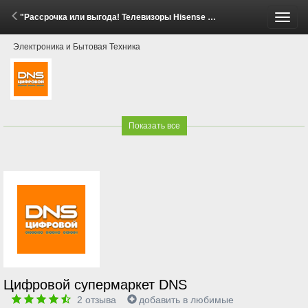
"Рассрочка или выгода! Телевизоры Hisense E8Q" (1 - 29 Июня 2026)
Пере
Электроника и Бытовая Техника
меню
Показать все
Цифровой супермаркет DNS
2
отзыва
добавить в любимые