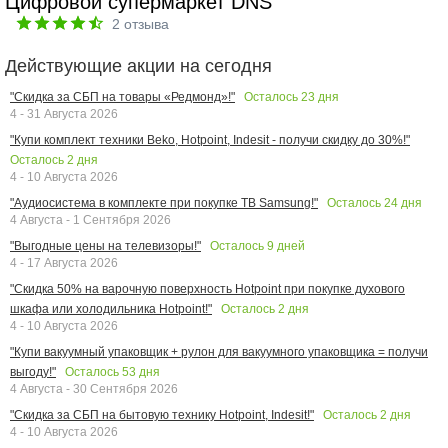
Цифровой супермаркет DNS
2
отзыва
Действующие акции на сегодня
Осталось
23
дня
"Скидка за СБП на товары «Редмонд»!"
4 - 31 Августа 2026
"Купи комплект техники Beko, Hotpoint, Indesit - получи скидку до 30%!"
Осталось
2
дня
4 - 10 Августа 2026
Осталось
24
дня
"Аудиосистема в комплекте при покупке ТВ Samsung!"
4 Августа - 1 Сентября 2026
Осталось
9
дней
"Выгодные цены на телевизоры!"
4 - 17 Августа 2026
"Скидка 50% на варочную поверхность Hotpoint при покупке духового
Осталось
2
дня
шкафа или холодильника Hotpoint!"
4 - 10 Августа 2026
"Купи вакуумный упаковщик + рулон для вакуумного упаковщика = получи
Осталось
53
дня
выгоду!"
4 Августа - 30 Сентября 2026
Осталось
2
дня
"Скидка за СБП на бытовую технику Hotpoint, Indesit!"
4 - 10 Августа 2026