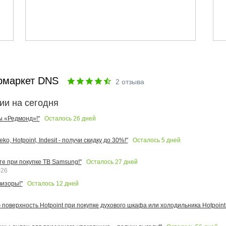
рмаркет DNS
2
отзыва
ии на сегодня
Осталось
26
дней
ы «Редмонд»!"
Осталось
5
дней
o, Hotpoint, Indesit - получи скидку до 30%!"
Осталось
27
дней
те при покупке ТВ Samsung!"
026
Осталось
12
дней
изоры!"
поверхность Hotpoint при покупке духового шкафа или холодильника Hotpoint!