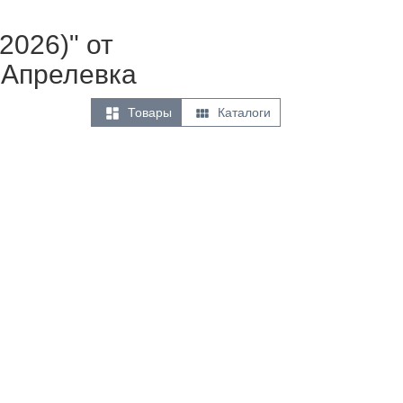
2026)" от
 Апрелевка


Товары
Каталоги