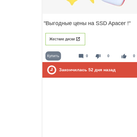
"Выгодные цены на SSD Apacer !"
Жесткие диски
mode_comment
thumb_down
thumb_up
Купить
0
0
0
Закончилась
52
дня назад