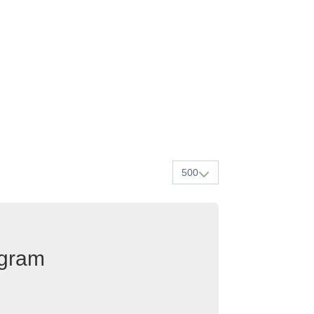
500
egram