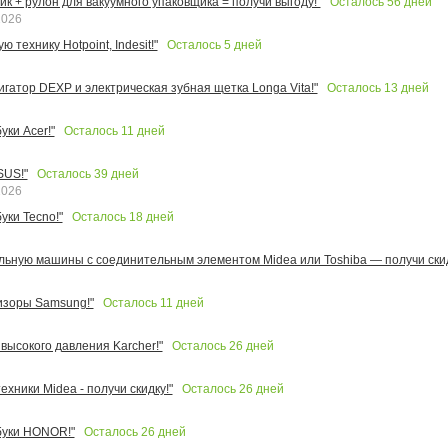
Осталось
56
дней
к + рулон для вакуумного упаковщика = получи выгоду!"
2026
Осталось
5
дней
 технику Hotpoint, Indesit!"
Осталось
13
дней
игатор DEXP и электрическая зубная щетка Longa Vita!"
Осталось
11
дней
ки Acer!"
Осталось
39
дней
SUS!"
2026
Осталось
18
дней
уки Tecno!"
льную машины с соединительным элементом Midea или Toshiba — получи скид
Осталось
11
дней
изоры Samsung!"
Осталось
26
дней
высокого давления Karcher!"
Осталось
26
дней
ехники Midea - получи скидку!"
Осталось
26
дней
буки HONOR!"