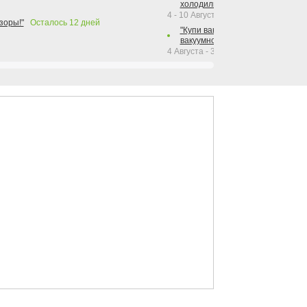
холодильника Hotpoint!"
4 - 10 Августа 2026
зоры!"
Осталось
12
дней
"Купи вакуумный упаковщик + р
вакуумного упаковщика = получи
4 Августа - 30 Сентября 2026