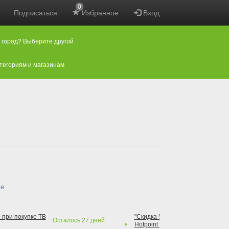
0
Подписаться
Избранное
Вход
 город? Выберите другой
атегориям и магазинам
ые
 при покупке ТВ
"Скидка 50% на варочную повер
Осталось
27
дней
Hotpoint при покупке духового 