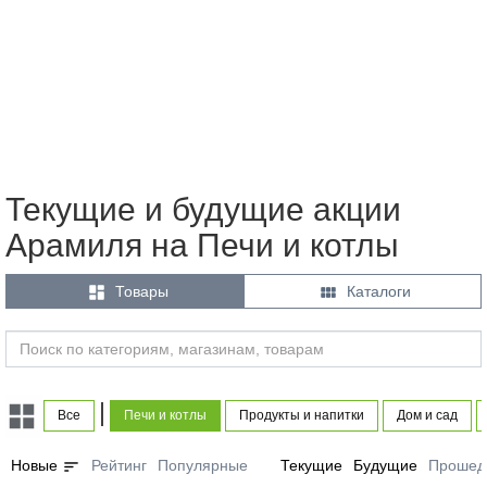
Текущие и будущие акции
Арамиля на Печи и котлы


Товары
Каталоги
|
Все
Печи и котлы
Продукты и напитки
Дом и сад
sort
Новые
Рейтинг
Популярные
Текущие
Будущие
Прошед