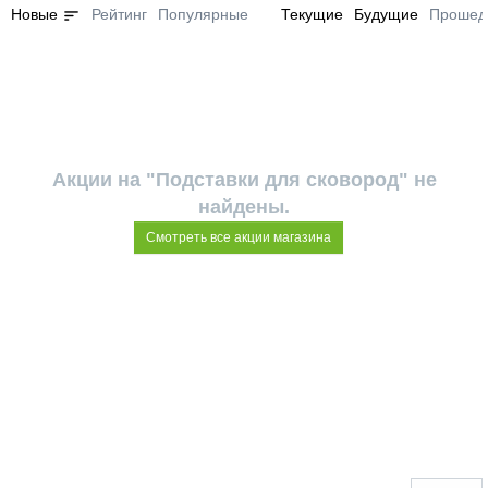
sort
Новые
Рейтинг
Популярные
Текущие
Будущие
Прошед
Акции на "Подставки для сковород" не
найдены.
Смотреть все акции магазина