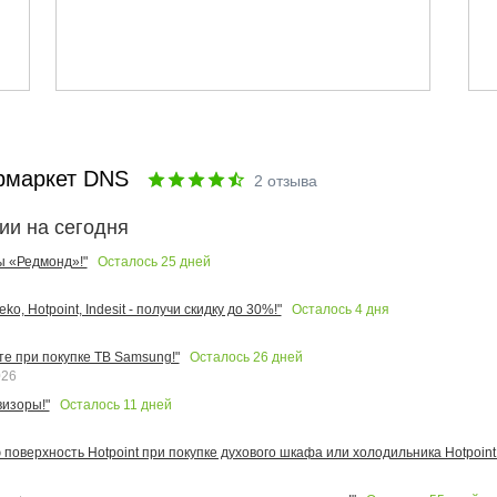
рмаркет DNS
2
отзыва
ии на сегодня
Осталось
25
дней
ы «Редмонд»!"
Осталось
4
дня
o, Hotpoint, Indesit - получи скидку до 30%!"
Осталось
26
дней
те при покупке ТВ Samsung!"
026
Осталось
11
дней
изоры!"
поверхность Hotpoint при покупке духового шкафа или холодильника Hotpoint!