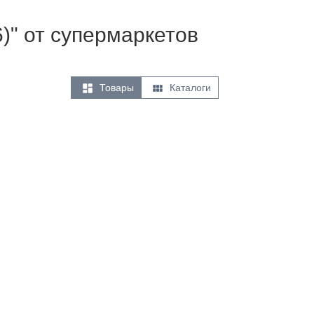
6)" от супермаркетов


Товары
Каталоги