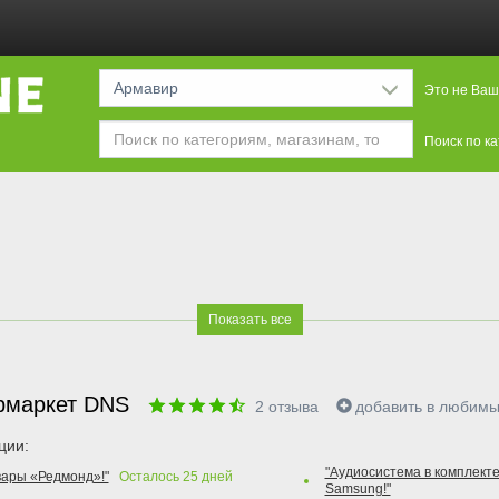
Армавир
Это не Ваш
Поиск по к
Показать все
рмаркет DNS
2
отзыва
добавить в любим
ции:
"Аудиосистема в комплекте
вары «Редмонд»!"
Осталось
25
дней
Samsung!"