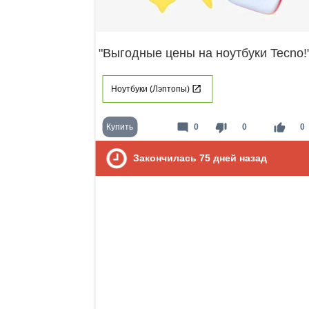
"Выгодные цены на ноутбуки Tecno!
Ноутбуки (Лэптопы)
mode_comment
thumb_down
thumb_up
Купить
0
0
0
Закончилась
75
дней назад