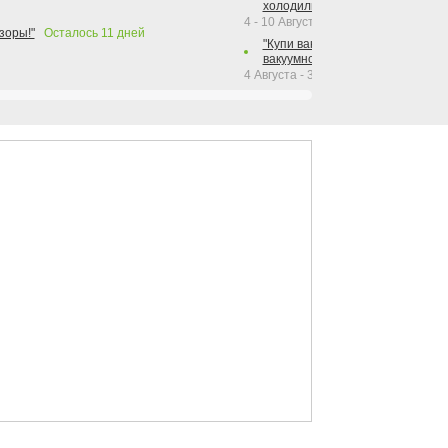
холодильника Hotpoint!"
4 - 10 Августа 2026
зоры!"
Осталось
11
дней
"Купи вакуумный упаковщик + р
вакуумного упаковщика = получи
4 Августа - 30 Сентября 2026