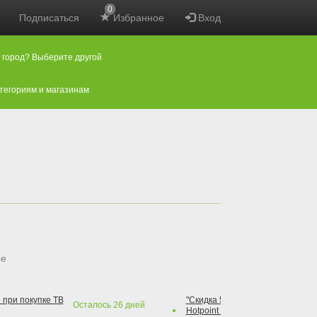
0
Подписаться
Избранное
Вход
 город? Выберите другой
атегориям и магазинам
ые
 при покупке ТВ
"Скидка 50% на варочную повер
Осталось
26
дней
Hotpoint при покупке духового 