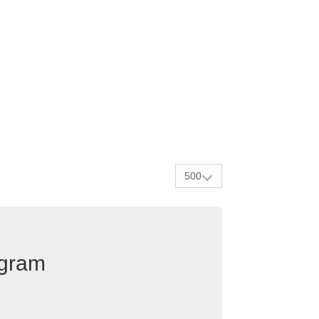
500
egram