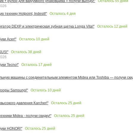
Осталось
55
дней
к + рулон для вакуумного упаковщика = получи выгоду!"
2026
Осталось
4
дня
 технику Hotpoint, Indesit!"
Осталось
12
дней
игатор DEXP и электрическая зубная щетка Longa Vita!"
Осталось
10
дней
ки Acer!"
Осталось
38
дней
SUS!"
2026
Осталось
17
дней
уки Tecno!"
льную машины с соединительным элементом Midea или Toshiba — получи скид
Осталось
10
дней
изоры Samsung!"
Осталось
25
дней
высокого давления Karcher!"
Осталось
25
дней
ехники Midea - получи скидку!"
Осталось
25
дней
буки HONOR!"