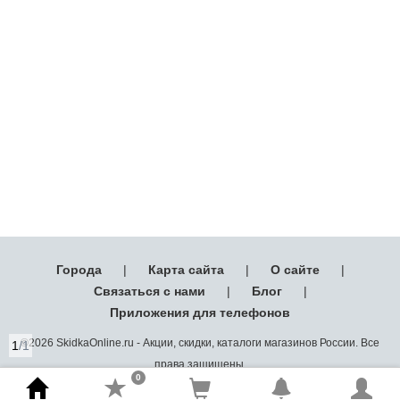
Города
|
Карта сайта
|
О сайте
|
Связаться с нами
|
Блог
|
Приложения для телефонов
©2026 SkidkaOnline.ru - Акции, скидки, каталоги магазинов России. Все
1
/1
права защищены.
0