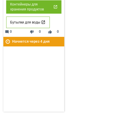
Контейнеры для
хранения продуктов
Бутылки для воды
mode_comment
thumb_down
thumb_up
0
0
0
Начнется через
4
дня