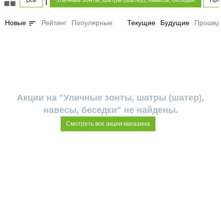
Все
Уличные зонты, шатры (шатер), навесы, беседки
Про
sort
Новые
Рейтинг
Популярные
Текущие
Будущие
Прошед
Акции на "Уличные зонты, шатры (шатер),
навесы, беседки" не найдены.
Смотреть все акции магазина