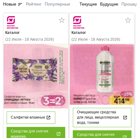
sort
Новые
Рейтинг
Популярные
Текущие
Будущие
Прошед
Каталог
Каталог
(22 Июля - 18 Августа 2026)
(22 Июля - 18 Августа 2026)
Очищающие средства
Салфетки влажные
для лица, мицеллярная
вода, тоники
Средства для снятия
Средства для снятия
макияжа