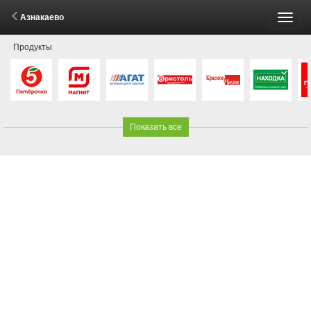
Азнакаево
Пере
Продукты
меню
Показать все