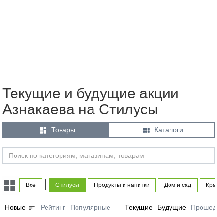
Текущие и будущие акции
Азнакаева на Стилусы


Товары
Каталоги
|
Все
Стилусы
Продукты и напитки
Дом и сад
Кра
sort
Новые
Рейтинг
Популярные
Текущие
Будущие
Прошед