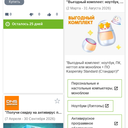
Купить
"Выгодный комплект: ноутбук, ПК, неттоп или моноблок + ПО Kaspersky Standard (Стандарт)!"
(2 Марта - 31 Августа 2026)
mode_comment
thumb_down
thumb_up
0
0
0
Осталось
25
дней
"Выгодный комплект: ноутбук, ПК,
неттоп или моноблок + ПО
Kaspersky Standard (Стандарт)!"
Персональные и
настольные компьютеры,
моноблоки
Ноутбуки (Лэптопы)
"Получи скидку на антивирус при покупке ПК, ноутбука или услуги сборки ПК!"
Антивирусное
(7 Апреля - 30 Сентября 2026)
программное