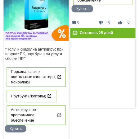
обеспечение
Купить
mode_comment
thumb_down
thumb_up
0
0
0
Осталось
25
дней
"Получи скидку на антивирус при
покупке ПК, ноутбука или услуги
сборки ПК!"
Персональные и
настольные компьютеры,
моноблоки
Ноутбуки (Лэптопы)
Антивирусное
программное
обеспечение
Купить