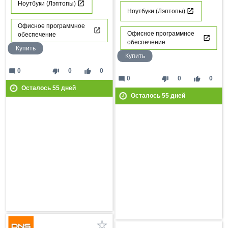
Ноутбуки (Лэптопы)
Ноутбуки (Лэптопы)
Офисное программное
Офисное программное
обеспечение
обеспечение
Купить
Купить
mode_comment
thumb_down
thumb_up
0
0
0
mode_comment
thumb_down
thumb_up
0
0
0
Осталось
55
дней
Осталось
55
дней