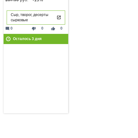
Сыр, творог, десерты
сырковые
mode_comment
thumb_down
thumb_up
0
0
0
Осталось
3
дня