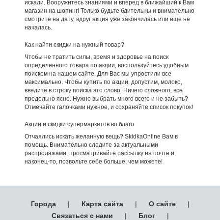
искали. Вооружитесь знаниями и вперед в ближайший к Вам
магазин на шопинг! Только будьте бдительны и внимательно
смотрите на дату, вдруг акция уже закончилась или еще не
началась.
Как найти скидки на нужный товар?
Чтобы не тратить силы, время и здоровье на поиск
определенного товара по акции, воспользуйтесь удобным
поиском на нашем сайте. Для Вас мы упростили все
максимально. Чтобы купить по акции, допустим, молоко,
введите в строку поиска это слово. Ничего сложного, все
предельно ясно. Нужно выбрать много всего и не забыть?
Отмечайте галочками нужное, и сохраняйте список покупок!
Акции и скидки супермаркетов во благо
Отчаялись искать желанную вещь? SkidkaOnline Вам в
помощь. Внимательно следите за актуальными
распродажами, просматривайте рассылку на почте и,
наконец-то, позвольте себе больше, чем можете!
Города
|
Карта сайта
|
О сайте
|
Связаться с нами
|
Блог
|