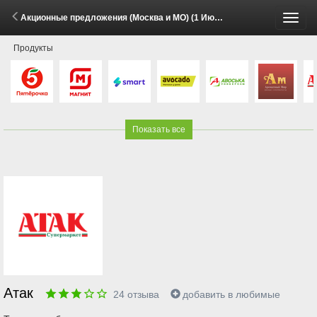
Акционные предложения (Москва и МО) (1 Июня - 8 Августа 2026)
Пере
Продукты
меню
Показать все
Атак
24
отзыва
добавить в любимые