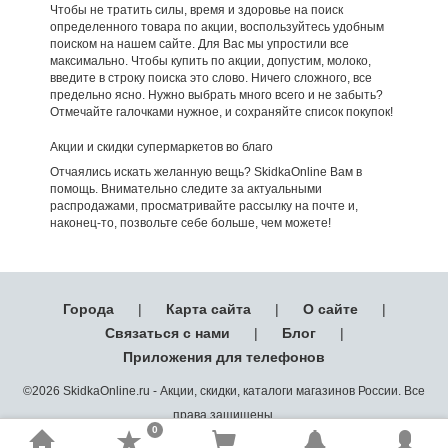
Чтобы не тратить силы, время и здоровье на поиск
определенного товара по акции, воспользуйтесь удобным
поиском на нашем сайте. Для Вас мы упростили все
максимально. Чтобы купить по акции, допустим, молоко,
введите в строку поиска это слово. Ничего сложного, все
предельно ясно. Нужно выбрать много всего и не забыть?
Отмечайте галочками нужное, и сохраняйте список покупок!
Акции и скидки супермаркетов во благо
Отчаялись искать желанную вещь? SkidkaOnline Вам в
помощь. Внимательно следите за актуальными
распродажами, просматривайте рассылку на почте и,
наконец-то, позвольте себе больше, чем можете!
Города
|
Карта сайта
|
О сайте
|
Связаться с нами
|
Блог
|
Приложения для телефонов
©2026 SkidkaOnline.ru - Акции, скидки, каталоги магазинов России. Все
права защищены.
0