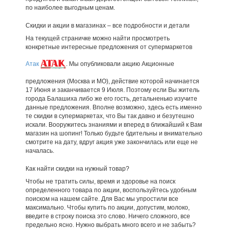
по наиболее выгодным ценам.
Скидки и акции в магазинах – все подробности и детали
На текущей страничке можно найти просмотреть
конкретные интересные предложения от супермаркетов
Атак
. Мы опубликовали акцию Акционные
предложения (Москва и МО), действие которой начинается
17 Июня и заканчивается 9 Июля. Поэтому если Вы житель
города Балашиха либо же его гость, детальненько изучите
данные предложения. Вполне возможно, здесь есть именно
те скидки в супермаркетах, что Вы так давно и безутешно
искали. Вооружитесь знаниями и вперед в ближайший к Вам
магазин на шопинг! Только будьте бдительны и внимательно
смотрите на дату, вдруг акция уже закончилась или еще не
началась.
Как найти скидки на нужный товар?
Чтобы не тратить силы, время и здоровье на поиск
определенного товара по акции, воспользуйтесь удобным
поиском на нашем сайте. Для Вас мы упростили все
максимально. Чтобы купить по акции, допустим, молоко,
введите в строку поиска это слово. Ничего сложного, все
предельно ясно. Нужно выбрать много всего и не забыть?