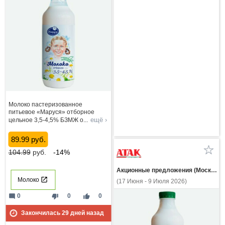
Молоко пастеризованное
питьевое «Маруся» отборное
ещё ›
цельное 3,5-4,5% БЗМЖ о
...
89.99 руб.
104.99
руб.
-14%
Акционные предложения (Москва и МО)
Молоко
(17 Июня - 9 Июля 2026)
mode_comment
thumb_down
thumb_up
0
0
0
Закончилась
29
дней назад