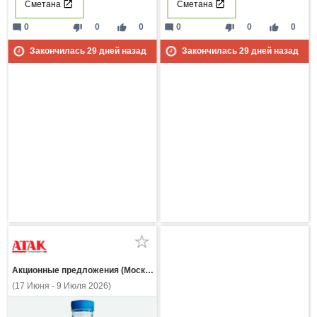
Сметана
Сметана
mode_comment
thumb_down
thumb_up
mode_comment
thumb_down
thumb_up
0
0
0
0
0
0
Закончилась
29
дней назад
Закончилась
29
дней назад
Акционные предложения (Москва и МО)
(17 Июня - 9 Июля 2026)