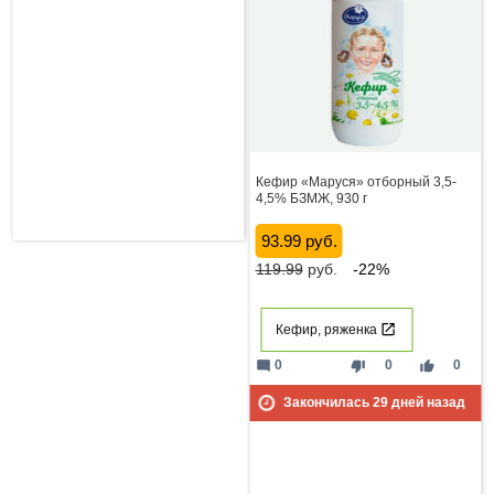
Кефир «Маруся» отборный 3,5-
4,5% БЗМЖ, 930 г
93.99 руб.
119.99
руб.
-22%
Кефир, ряженка
mode_comment
thumb_down
thumb_up
0
0
0
Закончилась
29
дней назад