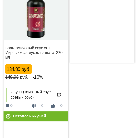
Бальзамический соус «СП
Мирный» со вкусом граната, 220
мл
134.99 руб.
149.99
руб.
-10%
Соусы (томатный соус,
соевый соус)
mode_comment
thumb_down
thumb_up
0
0
0
Осталось
66
дней