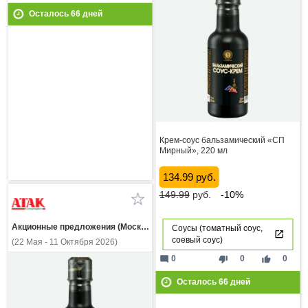
Осталось
66
дней
Крем-соус бальзамический «СП
Мирный», 220 мл
134.99 руб.
149.99
руб.
-10%
Акционные предложения (Москва и МО)
Соусы (томатный соус,
соевый соус)
(22 Мая - 11 Октября 2026)
mode_comment
thumb_down
thumb_up
0
0
0
Осталось
66
дней