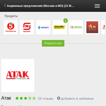
Акционные предложения (Москва и МО) (22 Мая - 11 Октября 2026)
Пере
Продукты
меню
1
Показать все
Атак
24
отзыва
добавить в любимые