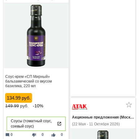
Соус-крем «СП Мирный»
бальзамический со вкусом
базилика, 220 мл
134.99 руб.
149.99
руб.
-10%
Акционные предложения (Москва и МО)
Соусы (томатный соус,
(22 Мая - 11 Октября 2026)
соевый соус)
mode_comment
thumb_down
thumb_up
0
0
0