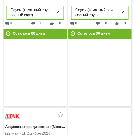
Соусы (томатный соус,
Соусы (томатный соус,
соевый соус)
соевый соус)
mode_comment
thumb_down
thumb_up
mode_comment
thumb_down
thumb_up
0
0
0
0
0
0
Осталось
66
дней
Осталось
66
дней
Акционные предложения (Москва и МО)
(22 Мая - 11 Октября 2026)