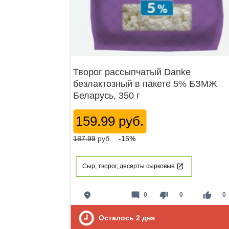
Творог рассыпчатый Danke
безлактозный в пакете 5% БЗМЖ
Беларусь, 350 г
159.99 руб.
187.99
руб.
-15%
Сыр, творог, десерты сырковые
place
mode_comment
thumb_down
thumb_up
0
0
0
Осталось
2
дня