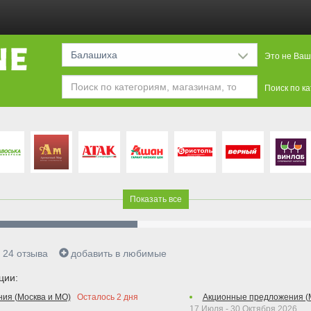
Балашиха
Это не Ваш
Поиск по к
Показать все
24
отзыва
добавить в любимые
ции:
ия (Москва и МО)
Осталось
2
дня
Акционные предложения (
17 Июля - 30 Октября 2026