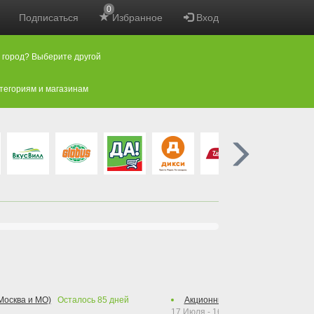
0
Подписаться
Избранное
Вход
 город? Выберите другой
атегориям и магазинам
Москва и МО)
Осталось
85
дней
Акционные предложения (Москв
17 Июля - 16 Августа 2026