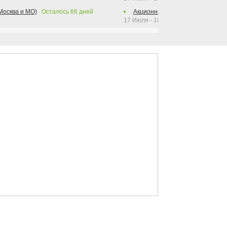
Москва и МО)
Осталось
66
дней
Акционные предложения (Москв
17 Июля - 18 Августа 2026