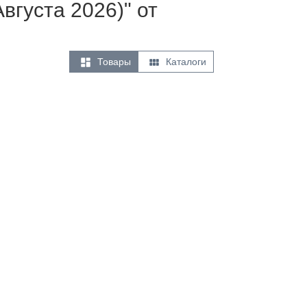
вгуста 2026)" от


Товары
Каталоги