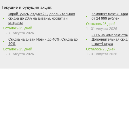
Текущие и будущие акции:
Играй, учись, отдыхай!. Дополнительная
Комплект мечты!. Кров
скидка до 20% на диваны, кровати и
от 24 999 рублей!
матрасы
Осталось
25
дней
Осталось
25
дней
1 - 31 Августа 2026
1 - 31 Августа 2026
-30% на комплект стол
Скидка на диван Ирвин до 40%. Скидка до
Дополнительная скидк
40%
стол+4 стула
Осталось
25
дней
Осталось
25
дней
1 - 31 Августа 2026
1 - 31 Августа 2026