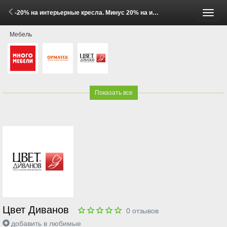
-20% на интерьерные кресла. Минус 20% на интерьерное кресло (1 - 31 Мая 2026)
Пере
Мебель
меню
Показать все
Цвет Диванов
0
отзывов
добавить в любимые