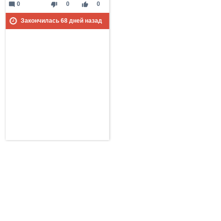
mode_comment
thumb_down
thumb_up
0
0
0
Закончилась
68
дней назад