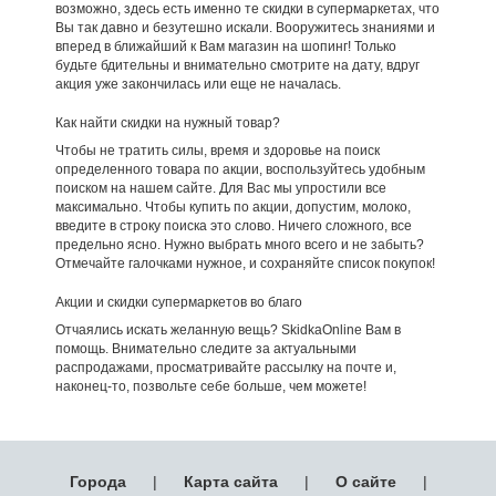
возможно, здесь есть именно те скидки в супермаркетах, что
Вы так давно и безутешно искали. Вооружитесь знаниями и
вперед в ближайший к Вам магазин на шопинг! Только
будьте бдительны и внимательно смотрите на дату, вдруг
акция уже закончилась или еще не началась.
Как найти скидки на нужный товар?
Чтобы не тратить силы, время и здоровье на поиск
определенного товара по акции, воспользуйтесь удобным
поиском на нашем сайте. Для Вас мы упростили все
максимально. Чтобы купить по акции, допустим, молоко,
введите в строку поиска это слово. Ничего сложного, все
предельно ясно. Нужно выбрать много всего и не забыть?
Отмечайте галочками нужное, и сохраняйте список покупок!
Акции и скидки супермаркетов во благо
Отчаялись искать желанную вещь? SkidkaOnline Вам в
помощь. Внимательно следите за актуальными
распродажами, просматривайте рассылку на почте и,
наконец-то, позвольте себе больше, чем можете!
Города
|
Карта сайта
|
О сайте
|