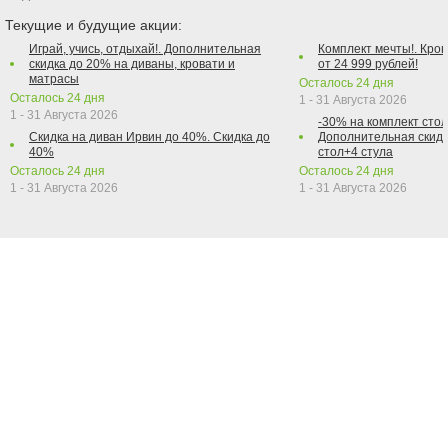
Текущие и будущие акции:
Играй, учись, отдыхай!. Дополнительная
Комплект мечты!. Кров
скидка до 20% на диваны, кровати и
от 24 999 рублей!
матрасы
Осталось
24
дня
Осталось
24
дня
1 - 31 Августа 2026
1 - 31 Августа 2026
-30% на комплект стол
Скидка на диван Ирвин до 40%. Скидка до
Дополнительная скидк
40%
стол+4 стула
Осталось
24
дня
Осталось
24
дня
1 - 31 Августа 2026
1 - 31 Августа 2026