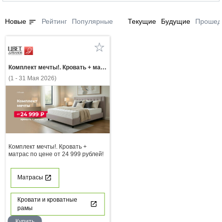
sort
Новые
Рейтинг
Популярные
Текущие
Будущие
Прошед
Комплект мечты!. Кровать + матрас по цене от 24 999 рублей!
(1 - 31 Мая 2026)
Комплект мечты!. Кровать +
матрас по цене от 24 999 рублей!
Матрасы
Кровати и кроватные
рамы
Купить