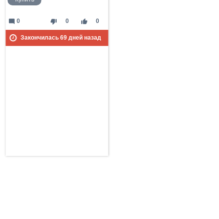
mode_comment
thumb_down
thumb_up
0
0
0
Закончилась
69
дней назад