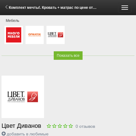
Комплект мечты!. Кровать + матрас по цене от 24 999 рублей! (1 - 31 Мая 2026)
Пере
Мебель
меню
Показать все
Цвет Диванов
0
отзывов
добавить в любимые