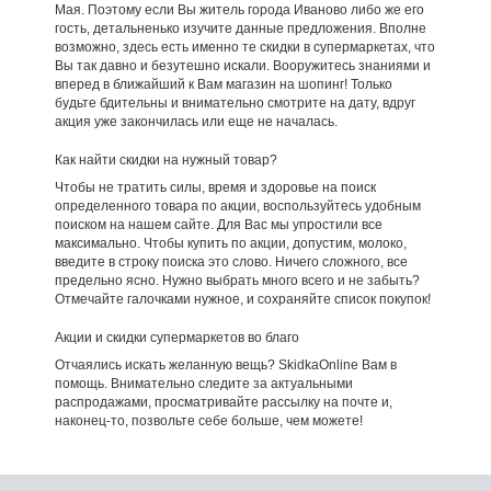
Мая. Поэтому если Вы житель города Иваново либо же его
гость, детальненько изучите данные предложения. Вполне
возможно, здесь есть именно те скидки в супермаркетах, что
Вы так давно и безутешно искали. Вооружитесь знаниями и
вперед в ближайший к Вам магазин на шопинг! Только
будьте бдительны и внимательно смотрите на дату, вдруг
акция уже закончилась или еще не началась.
Как найти скидки на нужный товар?
Чтобы не тратить силы, время и здоровье на поиск
определенного товара по акции, воспользуйтесь удобным
поиском на нашем сайте. Для Вас мы упростили все
максимально. Чтобы купить по акции, допустим, молоко,
введите в строку поиска это слово. Ничего сложного, все
предельно ясно. Нужно выбрать много всего и не забыть?
Отмечайте галочками нужное, и сохраняйте список покупок!
Акции и скидки супермаркетов во благо
Отчаялись искать желанную вещь? SkidkaOnline Вам в
помощь. Внимательно следите за актуальными
распродажами, просматривайте рассылку на почте и,
наконец-то, позвольте себе больше, чем можете!