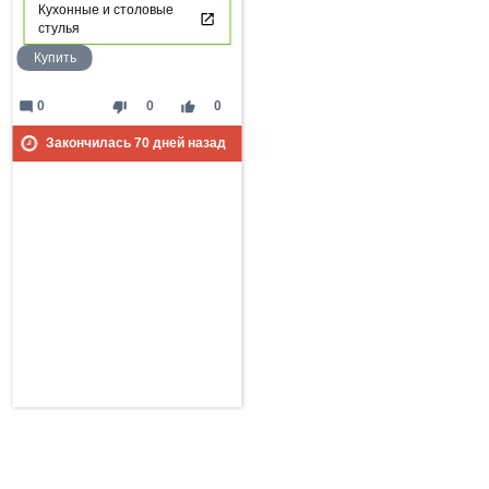
Кухонные и столовые
стулья
Купить
mode_comment
thumb_down
thumb_up
0
0
0
Закончилась
70
дней назад