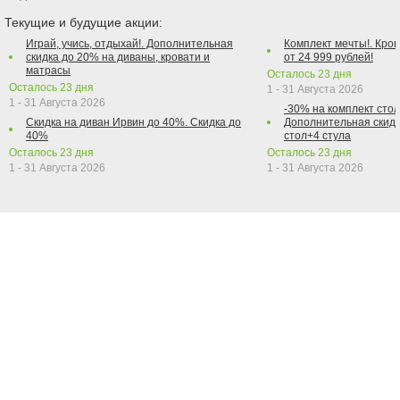
Текущие и будущие акции:
Играй, учись, отдыхай!. Дополнительная
Комплект мечты!. Кров
скидка до 20% на диваны, кровати и
от 24 999 рублей!
матрасы
Осталось
23
дня
Осталось
23
дня
1 - 31 Августа 2026
1 - 31 Августа 2026
-30% на комплект стол
Скидка на диван Ирвин до 40%. Скидка до
Дополнительная скидк
40%
стол+4 стула
Осталось
23
дня
Осталось
23
дня
1 - 31 Августа 2026
1 - 31 Августа 2026