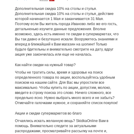
Дополнительная скидка 10% на столы и стулья.
Дополнительная скидка 10% на столы и стулья, действие
которой начинается 1 Мая и заканчивается 31 Мая.
Поэтому если Вы житель города Иваново либо же его гость,
детальненько изучите данные предложения. Вполне
возможно, здесь есть именно те скидки в супермаркетах, что
Вы так давно и безутешно искали. Вооружитесь знаниями и
вперед в ближайший к Вам магазин на шопинг! Только
будьте бдительны и внимательно смотрите на дату, вдруг
акция уже закончилась или еще не началась.
Как найти скидки на нужный товар?
Чтобы не тратить силы, время и здоровье на поиск
определенного товара по акции, воспользуйтесь удобным
поиском на нашем сайте. Для Вас мы упростили все
максимально. Чтобы купить по акции, допустим, молоко,
введите в строку поиска это слово. Ничего сложного, все
предельно ясно. Нужно выбрать много всего и не забыть?
Отмечайте галочками нужное, и сохраняйте список покупок!
Акции и скидки супермаркетов во благо
Отчаялись искать желанную вещь? SkidkaOnline Вам в
помощь. Внимательно следите за актуальными
распродажами, просматривайте рассылку на почте и,