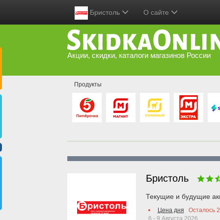
Бристоль
О сайте
Акции, скидки, каталоги магазинов России
Продукты
Бристоль
Текущие и будущие ак
Цена дня
Осталось
2
6 - 9 Августа 2026