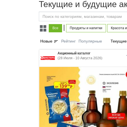
Текущие и будущие а
|
Все
Продукты и напитки
Красота и
sort
Новые
Рейтинг
Популярные
Текущие
Акционный каталог
(28 Июля - 10 Августа 2026)