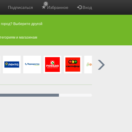
0
Подписаться
Избранное
Вход
 город? Выберите другой
атегориям и магазинам