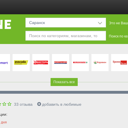
Саранск
Это не Ваш
Поиск по к
Показать все
33
отзыва
добавить в любимые
ции:
дня