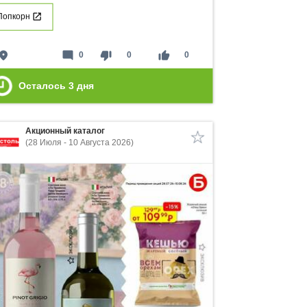
Попкорн
lace
mode_comment
thumb_down
thumb_up
0
0
0
Осталось
3
дня
Акционный каталог
(28 Июля - 10 Августа 2026)