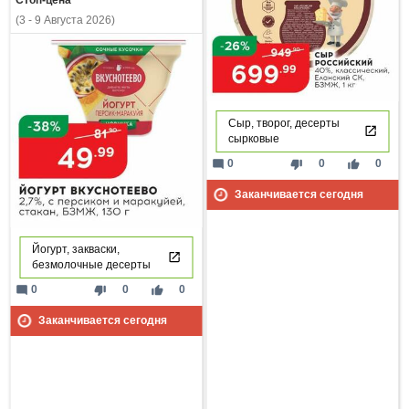
Стоп-цена
(3 - 9 Августа 2026)
Сыр, творог, десерты
сырковые
mode_comment
thumb_down
thumb_up
0
0
0
Заканчивается сегодня
Йогурт, закваски,
безмолочные десерты
mode_comment
thumb_down
thumb_up
0
0
0
Заканчивается сегодня