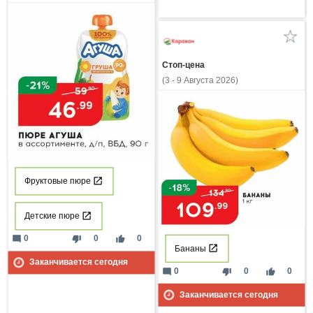
Стоп-цена
(3 - 9 Августа 2026)
Фруктовые пюре
Детские пюре
mode_comment
thumb_down
thumb_up
0
0
0
Бананы
Заканчивается сегодня
mode_comment
thumb_down
thumb_up
0
0
0
Заканчивается сегодня