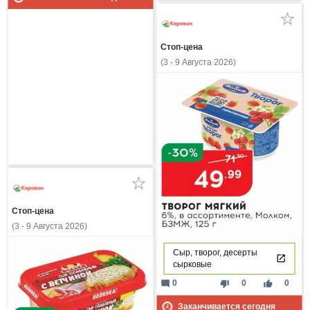
Стоп-цена
(3 - 9 Августа 2026)
Стоп-цена
(3 - 9 Августа 2026)
Сыр, творог, десерты
сырковые
mode_comment
thumb_down
thumb_up
0
0
0
Заканчивается сегодня