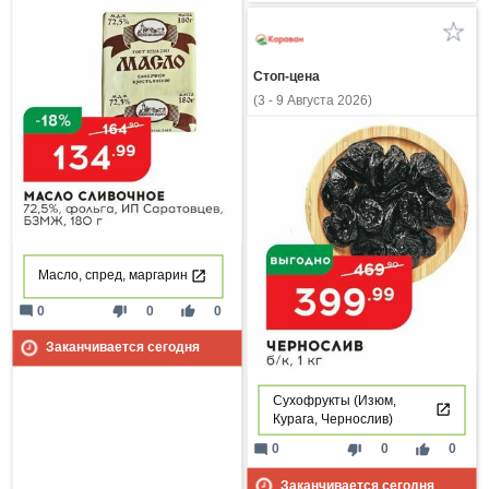
Стоп-цена
(3 - 9 Августа 2026)
Масло, спред, маргарин
mode_comment
thumb_down
thumb_up
0
0
0
Заканчивается сегодня
Сухофрукты (Изюм,
Курага, Чернослив)
mode_comment
thumb_down
thumb_up
0
0
0
Заканчивается сегодня