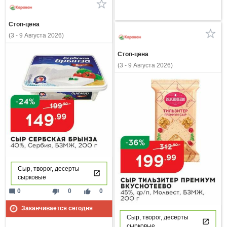
Стоп-цена
(3 - 9 Августа 2026)
Стоп-цена
(3 - 9 Августа 2026)
Сыр, творог, десерты
сырковые
mode_comment
thumb_down
thumb_up
0
0
0
Заканчивается сегодня
Сыр, творог, десерты
сырковые