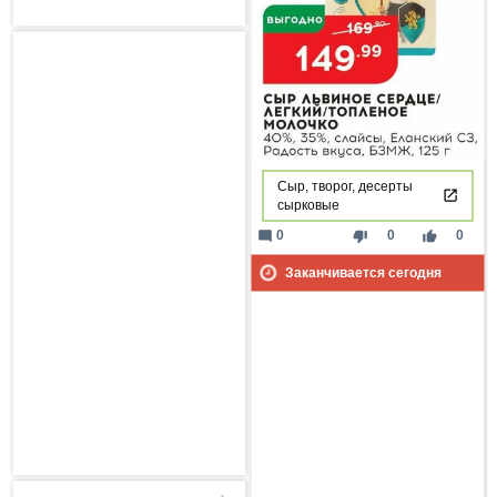
Сыр, творог, десерты
сырковые
mode_comment
thumb_down
thumb_up
0
0
0
Заканчивается сегодня