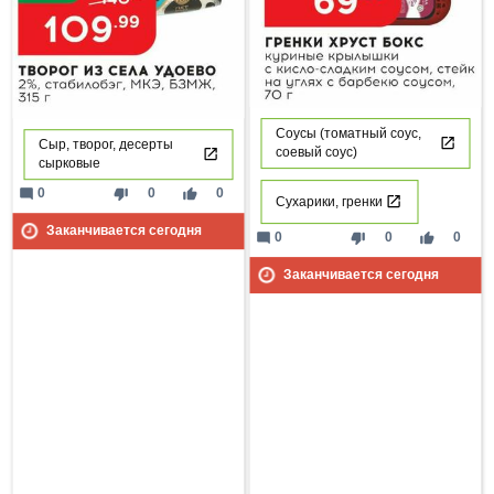
Соусы (томатный соус,
Сыр, творог, десерты
соевый соус)
сырковые
mode_comment
thumb_down
thumb_up
0
0
0
Сухарики, гренки
Заканчивается сегодня
mode_comment
thumb_down
thumb_up
0
0
0
Заканчивается сегодня