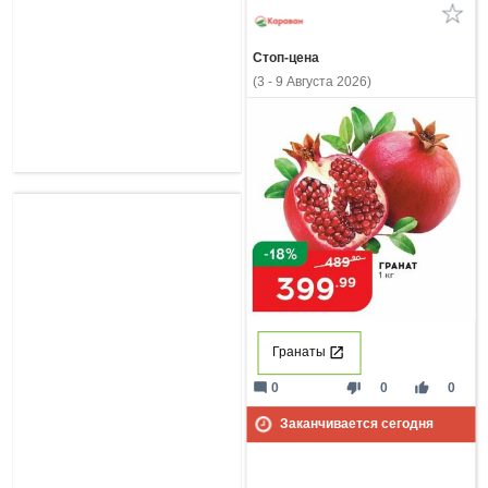
Стоп-цена
(3 - 9 Августа 2026)
Гранаты
mode_comment
thumb_down
thumb_up
0
0
0
Заканчивается сегодня