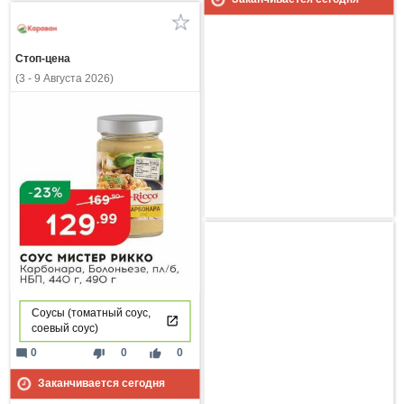
Стоп-цена
(3 - 9 Августа 2026)
Соусы (томатный соус,
соевый соус)
mode_comment
thumb_down
thumb_up
0
0
0
Заканчивается сегодня