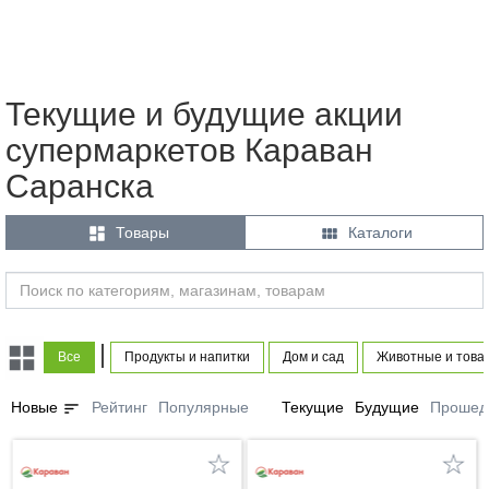
Текущие и будущие акции
супермаркетов Караван
Саранска


Товары
Каталоги
|
Все
Продукты и напитки
Дом и сад
Животные и това
sort
Новые
Рейтинг
Популярные
Текущие
Будущие
Прошед