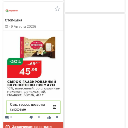
Стоп-цена
(3 - 9 Августа 2026)
Сыр, творог, десерты
сырковые
mode_comment
thumb_down
thumb_up
0
0
0
Заканчивается сегодня