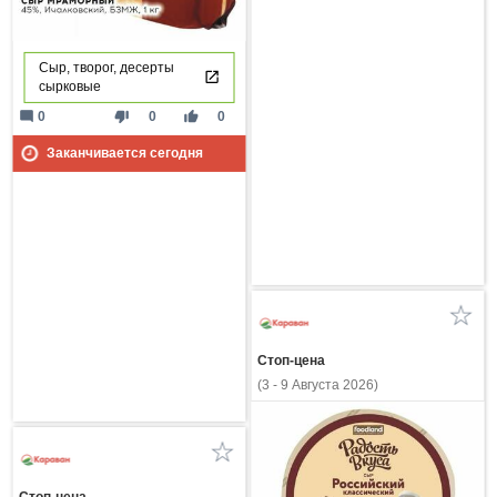
Сыр, творог, десерты
сырковые
mode_comment
thumb_down
thumb_up
0
0
0
Заканчивается сегодня
Стоп-цена
(3 - 9 Августа 2026)