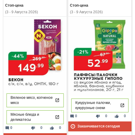
Стоп-цена
Стоп-цена
(3 - 9 Августа 2026)
(3 - 9 Августа 2026)
Вяленое мясо, копченое
мясо
Кукурузные палочки,
кукурузные снеки
Мясные блюда и
mode_comment
thumb_down
thumb_up
0
0
0
деликатесы
Заканчивается сегодня
mode_comment
thumb_down
thumb_up
0
0
0