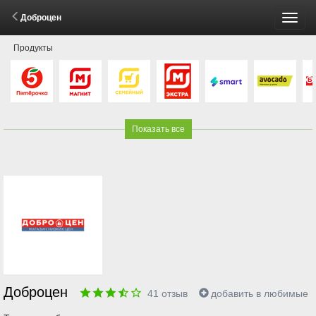
Доброцен
Пере
Продукты
меню
Показать все
Доброцен
41
отзыв
добавить в любимые