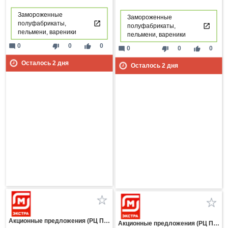
Замороженные
Замороженные
полуфабрикаты,
полуфабрикаты,
пельмени, вареники
пельмени, вареники
mode_comment
thumb_down
thumb_up
0
0
0
mode_comment
thumb_down
thumb_up
0
0
0
Осталось
2
дня
Осталось
2
дня
Акционные предложения (РЦ Пнз)
Акционные предложения (РЦ Пнз)