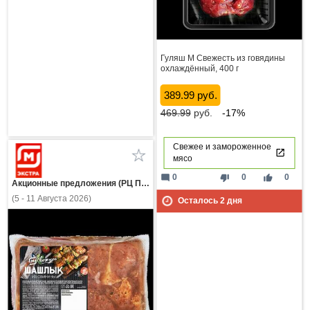
Гуляш М Свежесть из говядины
охлаждённый, 400 г
389.99 руб.
469.99
руб.
-17%
Свежее и замороженное
мясо
mode_comment
thumb_down
thumb_up
0
0
0
Акционные предложения (РЦ Пнз)
(5 - 11 Августа 2026)
Осталось
2
дня