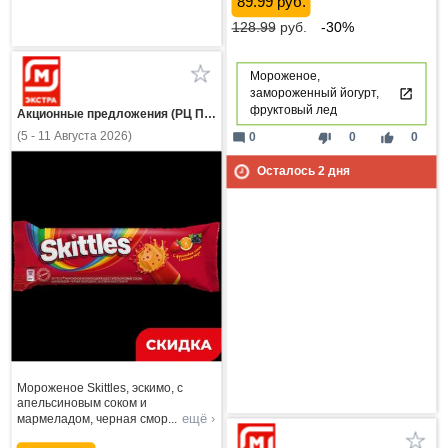
89.99 руб.
128.99
руб.
-30%
Мороженое,
замороженный йогурт,
фруктовый лед
Акционные предложения (РЦ Пнз)
(5 - 11 Августа 2026)
mode_comment
thumb_down
thumb_up
0
0
0
Осталось
2
дня
Мороженое Skittles, эскимо, с
апельсиновым соком и
ещё ›
мармеладом, черная смор
...