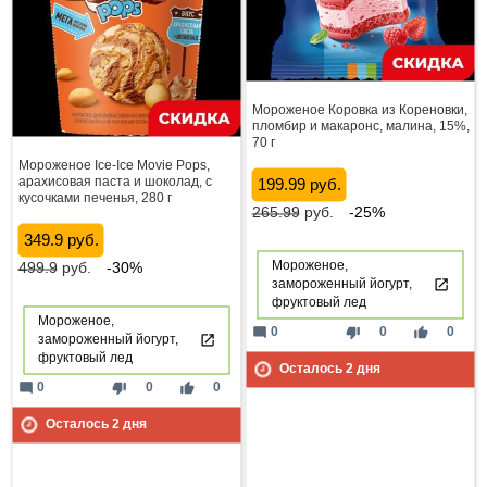
Мороженое Коровка из Кореновки,
пломбир и макаронс, малина, 15%,
70 г
Мороженое Ice-Ice Movie Pops,
арахисовая паста и шоколад, с
199.99 руб.
кусочками печенья, 280 г
265.99
руб.
-25%
349.9 руб.
Мороженое,
499.9
руб.
-30%
замороженный йогурт,
фруктовый лед
Мороженое,
mode_comment
thumb_down
thumb_up
0
0
0
замороженный йогурт,
фруктовый лед
Осталось
2
дня
mode_comment
thumb_down
thumb_up
0
0
0
Осталось
2
дня