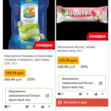
Мороженое Bounty, эскимо,
малина-личи, 64 г
Мороженое Коровка из Кореновки,
пломбир и макаронс, фисташка,
139.99 руб.
15%, 70 г
199.99
руб.
-30%
199.99 руб.
Мороженое,
265.99
руб.
-25%
замороженный йогурт,
фруктовый лед
Мороженое,
mode_comment
thumb_down
thumb_up
0
0
0
замороженный йогурт,
фруктовый лед
Осталось
2
дня
mode_comment
thumb_down
thumb_up
0
0
0