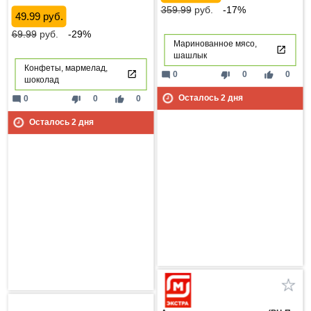
359.99
руб.
-17%
49.99 руб.
69.99
руб.
-29%
Маринованное мясо,
шашлык
Конфеты, мармелад,
mode_comment
thumb_down
thumb_up
0
0
0
шоколад
Осталось
2
дня
mode_comment
thumb_down
thumb_up
0
0
0
Осталось
2
дня