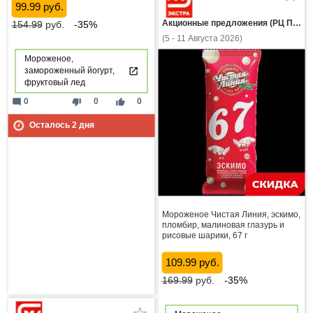
99.99 руб.
Акционные предложения (РЦ Пнз)
154.99
руб.
-35%
(5 - 11 Августа 2026)
Мороженое,
замороженный йогурт,
фруктовый лед
mode_comment
thumb_down
thumb_up
0
0
0
Осталось
2
дня
Мороженое Чистая Линия, эскимо,
пломбир, малиновая глазурь и
рисовые шарики, 67 г
109.99 руб.
169.99
руб.
-35%