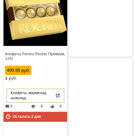
Конфеты Ferrero Rocher Премиум,
125 г
499.99 руб.
1
руб.
Конфеты, мармелад,
шоколад
mode_comment
thumb_down
thumb_up
0
0
0
Осталось
2
дня