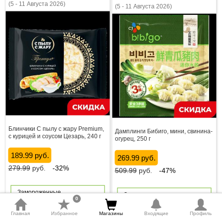
(5 - 11 Августа 2026)
(5 - 11 Августа 2026)
Блинчики С пылу с жару Premium,
Дамплинги Бибиго, мини, свинина-
с курицей и соусом Цезарь, 240 г
огурец, 250 г
189.99 руб.
269.99 руб.
279.99
руб.
-32%
509.99
руб.
-47%
Замороженные
Замороженные
0
полуфабрикаты,
полуфабрикаты,
пельмени, вареники
пельмени, вареники
Главная
Избранное
Магазины
Входящие
Профиль