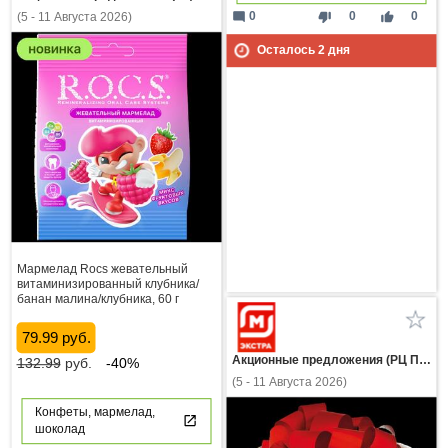
mode_comment
thumb_down
thumb_up
0
0
0
(5 - 11 Августа 2026)
Осталось
2
дня
Мармелад Rocs жевательный
витаминизированный клубника/
банан малина/клубника, 60 г
79.99 руб.
Акционные предложения (РЦ Пнз)
132.99
руб.
-40%
(5 - 11 Августа 2026)
Конфеты, мармелад,
шоколад