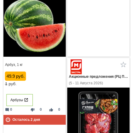
Арбуз, 1 кг
49.9 руб.
Акционные предложения (РЦ Пнз)
(5 - 11 Августа 2026)
1
руб.
Арбузы
mode_comment
thumb_down
thumb_up
0
0
0
Осталось
2
дня