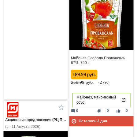
Майонез Слобода Провансаль
67%, 750 г
189.99 руб.
259.99
руб.
-27%
Майонез, майонезный
соус
mode_comment
thumb_down
thumb_up
0
0
0
Акционные предложения (РЦ Пнз)
Осталось
2
дня
(5 - 11 Августа 2026)