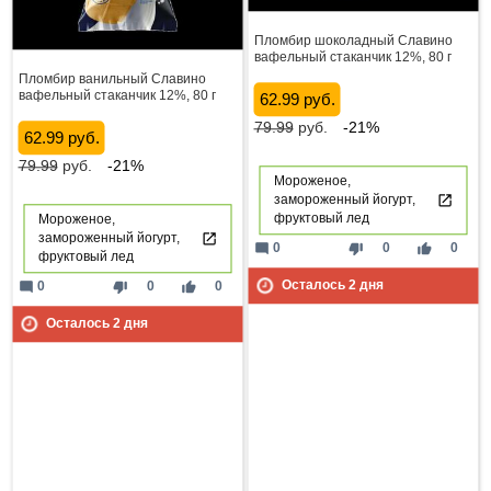
Пломбир шоколадный Славино
вафельный стаканчик 12%, 80 г
Пломбир ванильный Славино
вафельный стаканчик 12%, 80 г
62.99 руб.
79.99
руб.
-21%
62.99 руб.
79.99
руб.
-21%
Мороженое,
замороженный йогурт,
фруктовый лед
Мороженое,
замороженный йогурт,
mode_comment
thumb_down
thumb_up
0
0
0
фруктовый лед
Осталось
2
дня
mode_comment
thumb_down
thumb_up
0
0
0
Осталось
2
дня