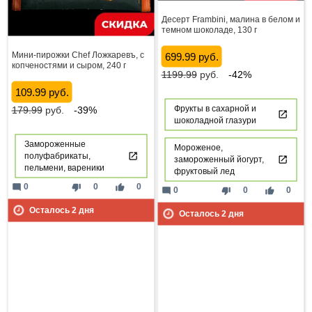
Десерт Frambini, малина в белом и
темном шоколаде, 130 г
Мини-пирожки Chef Ложкаревъ, с
699.99 руб.
копченостями и сыром, 240 г
1199.99
руб.
-42%
109.99 руб.
Фрукты в сахарной и
179.99
руб.
-39%
шоколадной глазури
Замороженные
Мороженое,
полуфабрикаты,
замороженный йогурт,
пельмени, вареники
фруктовый лед
mode_comment
thumb_down
thumb_up
0
0
0
mode_comment
thumb_down
thumb_up
0
0
0
Осталось
2
дня
Осталось
2
дня