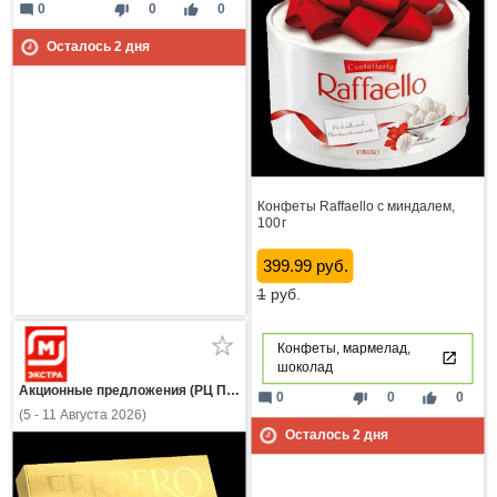
mode_comment
thumb_down
thumb_up
0
0
0
Осталось
2
дня
Конфеты Raffaello с миндалем,
100 г
399.99 руб.
1
руб.
Конфеты, мармелад,
шоколад
Акционные предложения (РЦ Пнз)
mode_comment
thumb_down
thumb_up
0
0
0
(5 - 11 Августа 2026)
Осталось
2
дня