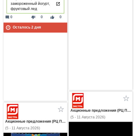
замороженный йогурт,
фруктовый лед
mode_comment
thumb_down
thumb_up
0
0
0
Осталось
2
дня
Акционные предложения (РЦ Пнз)
(5 - 11 Августа 2026)
Акционные предложения (РЦ Пнз)
(5 - 11 Августа 2026)