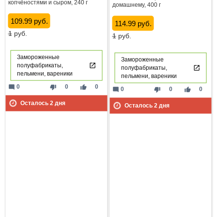
копчёностями и сыром, 240 г
домашнему, 400 г
109.99 руб.
114.99 руб.
1
руб.
1
руб.
Замороженные
Замороженные
полуфабрикаты,
полуфабрикаты,
пельмени, вареники
пельмени, вареники
mode_comment
thumb_down
thumb_up
0
0
0
mode_comment
thumb_down
thumb_up
0
0
0
Осталось
2
дня
Осталось
2
дня