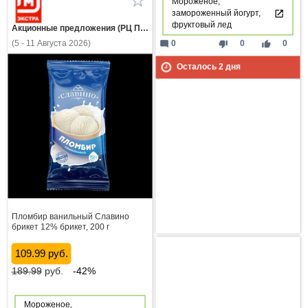
Мороженое,
замороженный йогурт,
фруктовый лед
Акционные предложения (РЦ Пнз)
(5 - 11 Августа 2026)
mode_comment
thumb_down
thumb_up
0
0
0
Осталось
2
дня
Пломбир ванильный Славино
брикет 12% брикет, 200 г
109.99 руб.
189.99
руб.
-42%
Мороженое,