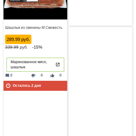
Шашлык из свинины М Свежесть
289.99 руб.
339.99
руб.
-15%
Маринованное мясо,
шашлык
mode_comment
thumb_down
thumb_up
0
0
0
Осталось
2
дня