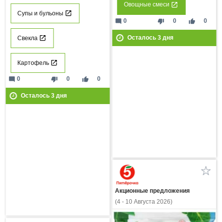
Овощные смеси
Супы и бульоны
mode_comment
thumb_down
thumb_up
0
0
0
Осталось
3
дня
Свекла
Картофель
mode_comment
thumb_down
thumb_up
0
0
0
Осталось
3
дня
Акционные предложения
(4 - 10 Августа 2026)