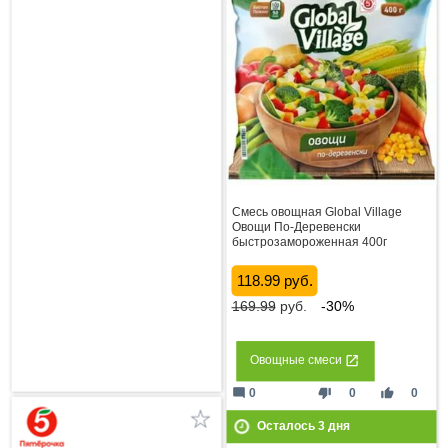
Смесь овощная Global Village
Овощи По-Деревенски
быстрозамороженная 400г
118.99 руб.
169.99
руб.
-30%
Овощные смеси
mode_comment
thumb_down
thumb_up
0
0
0
Осталось
3
дня