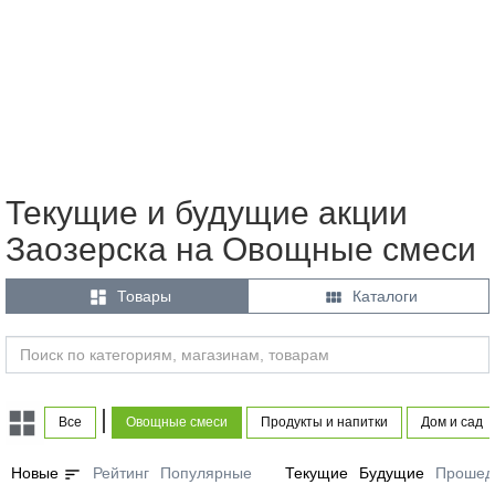
Текущие и будущие акции
Заозерска на Овощные смеси


Товары
Каталоги
|
Все
Овощные смеси
Продукты и напитки
Дом и сад
sort
Новые
Рейтинг
Популярные
Текущие
Будущие
Прошед