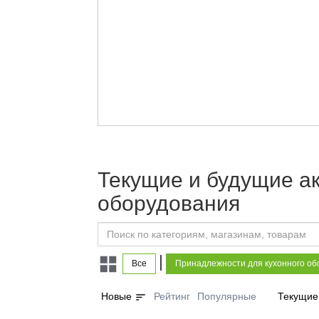
Текущие и будущие а
оборудования
|
Все
Принадлежности для кухонного об
sort
Новые
Рейтинг
Популярные
Текущие