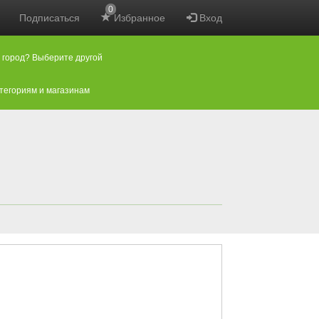
0
Подписаться
Избранное
Вход
 город? Выберите другой
атегориям и магазинам