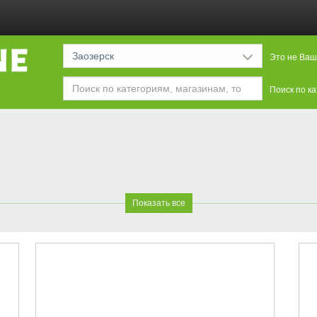
Заозерск
Это не Ваш
Поиск по к
я
Показать все