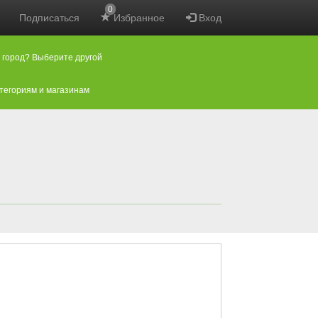
0
Подписаться
Избранное
Вход
 город? Выберите другой
атегориям и магазинам