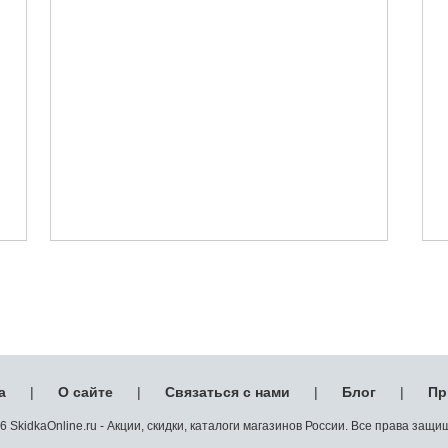
а
|
О сайте
|
Связаться с нами
|
Блог
|
Пр
 SkidkaOnline.ru - Акции, скидки, каталоги магазинов России. Все права защ