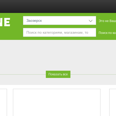
Заозерск
Это не Ваш
Поиск по к
я
Показать все