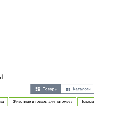
ы


Товары
Каталоги
ка
Животные и товары для питомцев
Товары для новорожденных и 