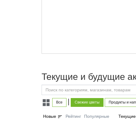
Текущие и будущие а
|
Все
Свежие цветы
Продукты и нап
sort
Новые
Рейтинг
Популярные
Текущие