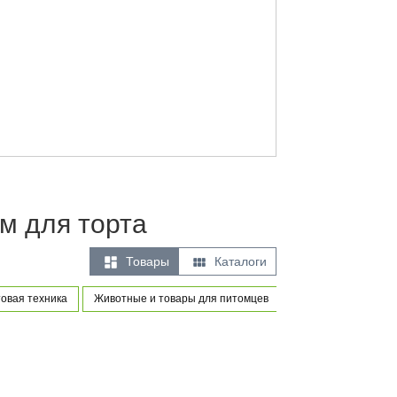
м для торта


Товары
Каталоги
овая техника
Животные и товары для питомцев
Товары для новоро