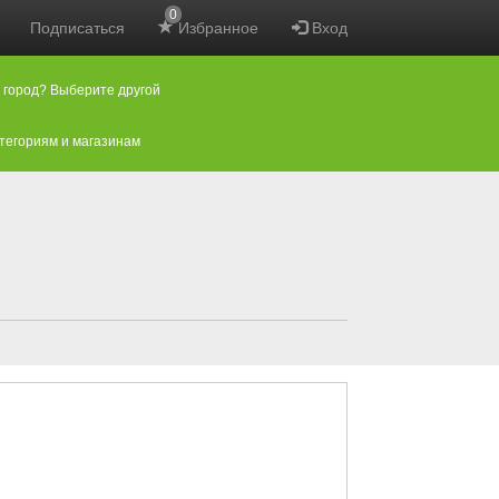
0
Подписаться
Избранное
Вход
 город? Выберите другой
атегориям и магазинам