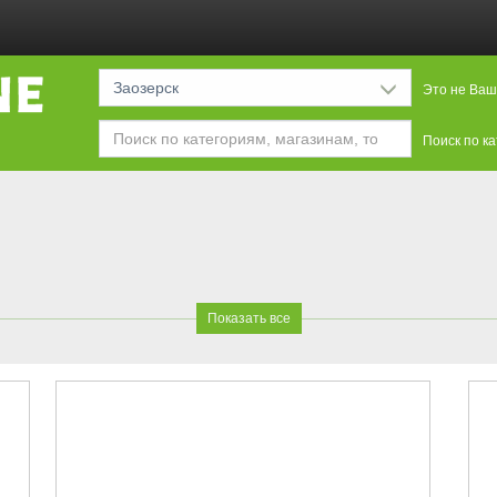
Заозерск
Это не Ваш
Поиск по к
я
Показать все