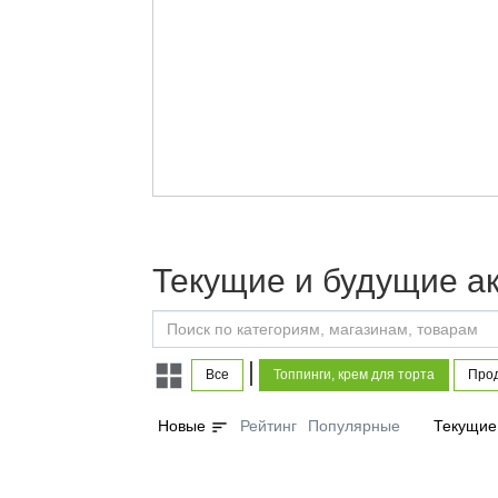
Текущие и будущие ак
|
Все
Топпинги, крем для торта
Прод
sort
Новые
Рейтинг
Популярные
Текущие