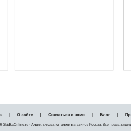
а
|
О сайте
|
Связаться с нами
|
Блог
|
Пр
 SkidkaOnline.ru - Акции, скидки, каталоги магазинов России. Все права защ