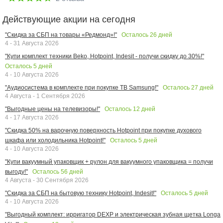
Действующие акции на сегодня
Осталось
26
дней
"Скидка за СБП на товары «Редмонд»!"
4 - 31 Августа 2026
"Купи комплект техники Beko, Hotpoint, Indesit - получи скидку до 30%!"
Осталось
5
дней
4 - 10 Августа 2026
Осталось
27
дней
"Аудиосистема в комплекте при покупке ТВ Samsung!"
4 Августа - 1 Сентября 2026
Осталось
12
дней
"Выгодные цены на телевизоры!"
4 - 17 Августа 2026
"Скидка 50% на варочную поверхность Hotpoint при покупке духового
Осталось
5
дней
шкафа или холодильника Hotpoint!"
4 - 10 Августа 2026
"Купи вакуумный упаковщик + рулон для вакуумного упаковщика = получи
Осталось
56
дней
выгоду!"
4 Августа - 30 Сентября 2026
Осталось
5
дней
"Скидка за СБП на бытовую технику Hotpoint, Indesit!"
4 - 10 Августа 2026
"Выгодный комплект: ирригатор DEXP и электрическая зубная щетка Longa