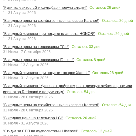
Осталось
26
дней
"Купи телевизор LG и саундбар - получи скидку!"
1 - 31 Августа 2026
Осталось
26
дней
"Выгодные цены на хозяйственные пылесосы Karcher!"
1 - 31 Августа 2026
Осталось
26
дней
"Выгодный комплект при покупке планшета HONOR!"
1 - 31 Августа 2026
Осталось
33
дня
"Выгодные цены на телевизоры TCL!"
31 Июля - 7 Сентября 2026
Осталось
8
дней
"Выгодные цены на телевизоры Iffalcon!"
31 Июля - 13 Августа 2026
Осталось
26
дней
"Выгодный комплект при покупке товаров Xiaomi!"
31 Июля - 31 Августа 2026
"Выгодный комплект! Купи электробритву, электричекую зубную щетку или
Осталось
54
дня
ирригатор Redmond и получи скид"
31 Июля - 28 Сентября 2026
Осталось
54
дня
"Выгодные цены на хозяйственные пылесосы Karcher!"
31 Июля - 28 Сентября 2026
Осталось
26
дней
"Выгодная цена на телевизор LG!"
30 Июля - 31 Августа 2026
Осталось
12
дней
"Скидка за СБП на аудиосистемы Hisense!"