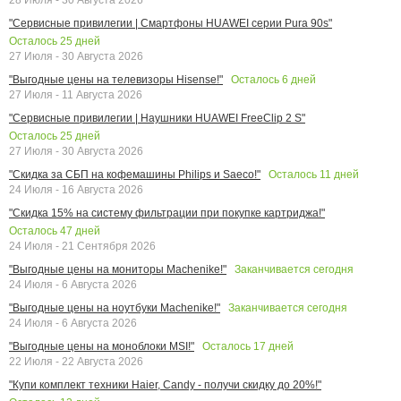
"Сервисные привилегии | Смартфоны HUAWEI серии Pura 90s"
Осталось
25
дней
27 Июля - 30 Августа 2026
Осталось
6
дней
"Выгодные цены на телевизоры Hisense!"
27 Июля - 11 Августа 2026
"Сервисные привилегии | Наушники HUAWEI FreeClip 2 S"
Осталось
25
дней
27 Июля - 30 Августа 2026
Осталось
11
дней
"Скидка за СБП на кофемашины Philips и Saeco!"
24 Июля - 16 Августа 2026
"Скидка 15% на систему фильтрации при покупке картриджа!"
Осталось
47
дней
24 Июля - 21 Сентября 2026
Заканчивается сегодня
"Выгодные цены на мониторы Machenike!"
24 Июля - 6 Августа 2026
Заканчивается сегодня
"Выгодные цены на ноутбуки Machenike!"
24 Июля - 6 Августа 2026
Осталось
17
дней
"Выгодные цены на моноблоки MSI!"
22 Июля - 22 Августа 2026
"Купи комплект техники Haier, Candy - получи скидку до 20%!"