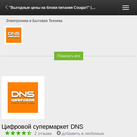
"Выгодные цены на блоки питания Cougar!" (29 Мая - 15 Июня 2026)
Пере
Электроника и Бытовая Техника
меню
Показать все
Цифровой супермаркет DNS
2
отзыва
добавить в любимые