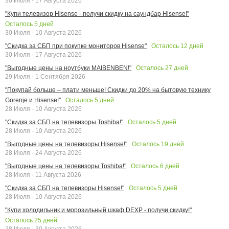
30 Июля - 17 Августа 2026
"Купи телевизор Hisense - получи скидку на саундбар Hisense!"
Осталось
5
дней
30 Июля - 10 Августа 2026
Осталось
12
дней
"Скидка за СБП при покупке мониторов Hisense"
30 Июля - 17 Августа 2026
Осталось
27
дней
"Выгодные цены на ноутбуки MAIBENBEN!"
29 Июля - 1 Сентября 2026
"Покупай больше – плати меньше! Скидки до 20% на бытовую технику
Осталось
5
дней
Gorenje и Hisense!"
28 Июля - 10 Августа 2026
Осталось
5
дней
"Скидка за СБП на телевизоры Toshiba!"
28 Июля - 10 Августа 2026
Осталось
19
дней
"Выгодные цены на телевизоры Hisense!"
28 Июля - 24 Августа 2026
Осталось
6
дней
"Выгодные цены на телевизоры Toshiba!"
28 Июля - 11 Августа 2026
Осталось
5
дней
"Скидка за СБП на телевизоры Hisense!"
28 Июля - 10 Августа 2026
"Купи холодильник и морозильный шкаф DEXP - получи скидку!"
Осталось
25
дней
28 Июля - 30 Августа 2026