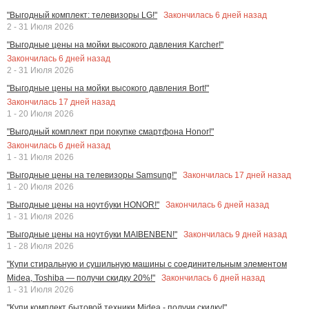
Закончилась
6
дней назад
"Выгодный комплект: телевизоры LG!"
2 - 31 Июля 2026
"Выгодные цены на мойки высокого давления Karcher!"
Закончилась
6
дней назад
2 - 31 Июля 2026
"Выгодные цены на мойки высокого давления Bort!"
Закончилась
17
дней назад
1 - 20 Июля 2026
"Выгодный комплект при покупке смартфона Honor!"
Закончилась
6
дней назад
1 - 31 Июля 2026
Закончилась
17
дней назад
"Выгодные цены на телевизоры Samsung!"
1 - 20 Июля 2026
Закончилась
6
дней назад
"Выгодные цены на ноутбуки HONOR!"
1 - 31 Июля 2026
Закончилась
9
дней назад
"Выгодные цены на ноутбуки MAIBENBEN!"
1 - 28 Июля 2026
"Купи стиральную и сушильную машины с соединительным элементом
Закончилась
6
дней назад
Midea, Toshiba — получи скидку 20%!"
1 - 31 Июля 2026
"Купи комплект бытовой техники Midea - получи скидку!"