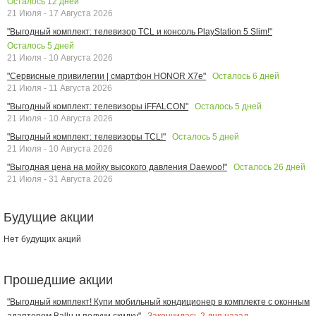
Осталось
12
дней
21 Июля - 17 Августа 2026
"Выгодный комплект: телевизор TCL и консоль PlayStation 5 Slim!"
Осталось
5
дней
21 Июля - 10 Августа 2026
Осталось
6
дней
"Сервисные привилегии | смартфон HONOR X7e"
21 Июля - 11 Августа 2026
Осталось
5
дней
"Выгодный комплект: телевизоры iFFALCON"
21 Июля - 10 Августа 2026
Осталось
5
дней
"Выгодный комплект: телевизоры TCL!"
21 Июля - 10 Августа 2026
Осталось
26
дней
"Выгодная цена на мойку высокого давления Daewoo!"
21 Июля - 31 Августа 2026
Будущие акции
Нет будущих акций
Прошедшие акции
"Выгодный комплект! Купи мобильный кондиционер в комплекте с оконным
Закончилась
2
дня назад
адаптером Ballu и получи скидку"