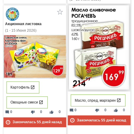
Акционная листовка
(1 - 15 Июня 2026)
Картофель
Масло, спред, маргарин
Овощные смеси
mode_comment
thumb_down
thumb_up
0
0
0
mode_comment
thumb_down
thumb_up
0
0
0
Закончилась
55
дней назад
Закончилась
55
дней назад