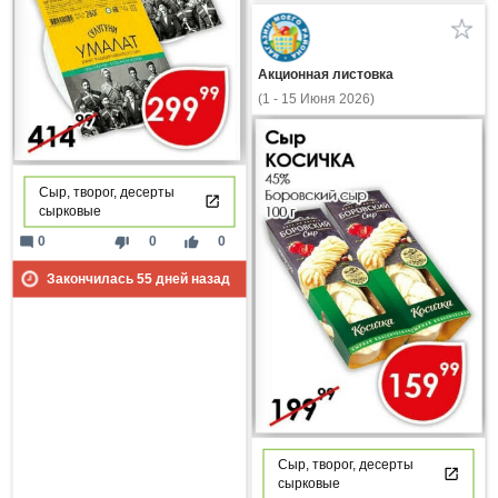
Акционная листовка
(1 - 15 Июня 2026)
Сыр, творог, десерты
сырковые
mode_comment
thumb_down
thumb_up
0
0
0
Закончилась
55
дней назад
Сыр, творог, десерты
сырковые