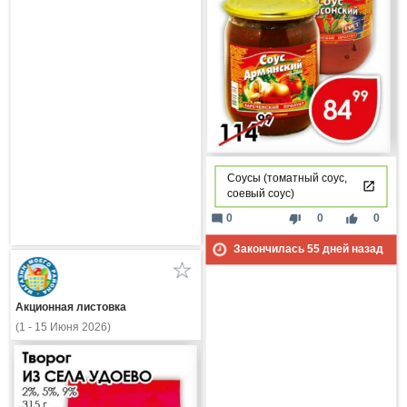
Соусы (томатный соус,
соевый соус)
mode_comment
thumb_down
thumb_up
0
0
0
Закончилась
55
дней назад
Акционная листовка
(1 - 15 Июня 2026)