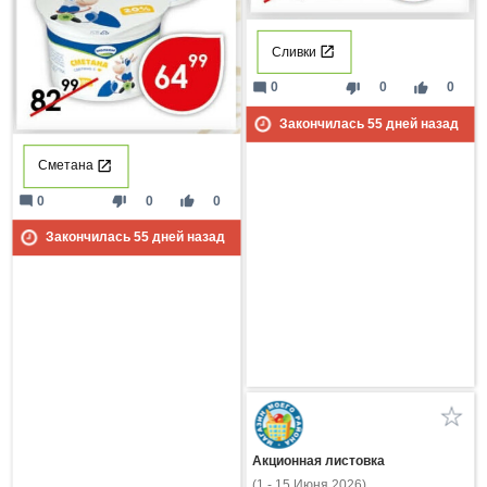
Сливки
mode_comment
thumb_down
thumb_up
0
0
0
Закончилась
55
дней назад
Сметана
mode_comment
thumb_down
thumb_up
0
0
0
Закончилась
55
дней назад
Акционная листовка
(1 - 15 Июня 2026)