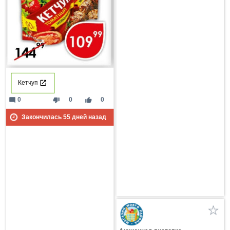
Кетчуп
mode_comment
thumb_down
thumb_up
0
0
0
Закончилась
55
дней назад