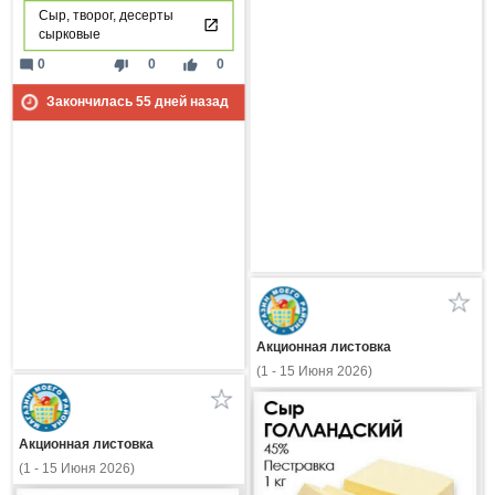
Сыр, творог, десерты
сырковые
mode_comment
thumb_down
thumb_up
0
0
0
Закончилась
55
дней назад
Акционная листовка
(1 - 15 Июня 2026)
Акционная листовка
(1 - 15 Июня 2026)