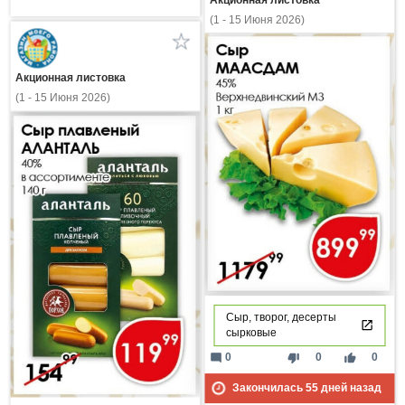
Акционная листовка
(1 - 15 Июня 2026)
Акционная листовка
(1 - 15 Июня 2026)
Сыр, творог, десерты
сырковые
mode_comment
thumb_down
thumb_up
0
0
0
Закончилась
55
дней назад