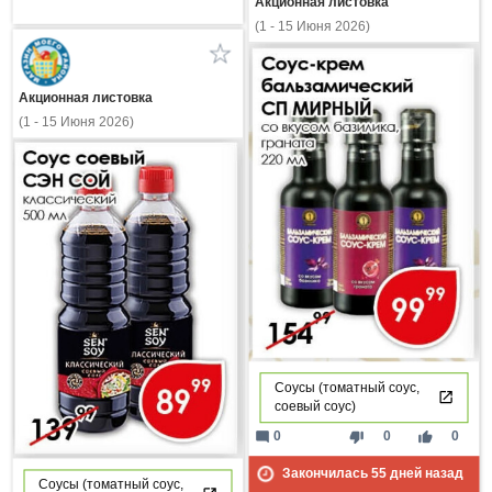
Акционная листовка
(1 - 15 Июня 2026)
Акционная листовка
(1 - 15 Июня 2026)
Соусы (томатный соус,
соевый соус)
mode_comment
thumb_down
thumb_up
0
0
0
Закончилась
55
дней назад
Соусы (томатный соус,