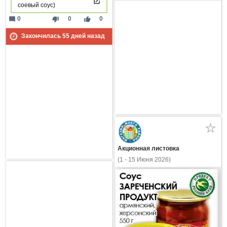
соевый соус)
mode_comment
thumb_down
thumb_up
0
0
0
Закончилась
55
дней назад
Акционная листовка
(1 - 15 Июня 2026)