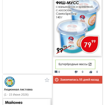
Бутербродные массы
mode_comment
thumb_down
thumb_up
0
0
0
Закончилась
55
дней назад
Акционная листовка
(1 - 15 Июня 2026)