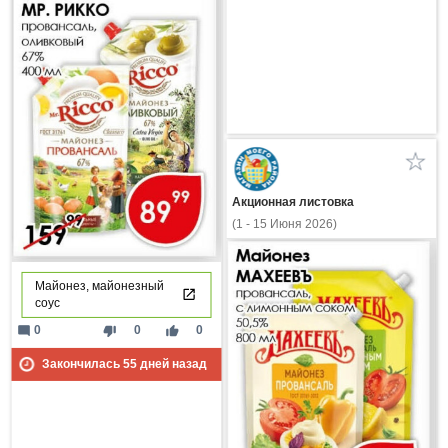
Акционная листовка
(1 - 15 Июня 2026)
Майонез, майонезный
соус
mode_comment
thumb_down
thumb_up
0
0
0
Закончилась
55
дней назад