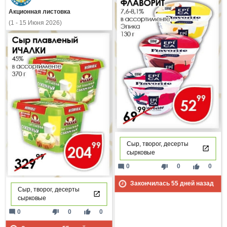
Акционная листовка
(1 - 15 Июня 2026)
Сыр, творог, десерты
сырковые
mode_comment
thumb_down
thumb_up
0
0
0
Закончилась
55
дней назад
Сыр, творог, десерты
сырковые
mode_comment
thumb_down
thumb_up
0
0
0