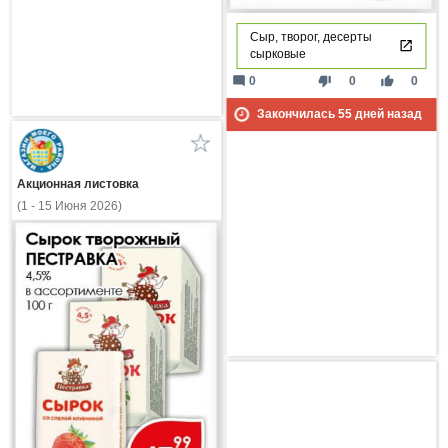
Сыр, творог, десерты
сырковые
mode_comment
thumb_down
thumb_up
0
0
0
Закончилась
55
дней назад
Акционная листовка
(1 - 15 Июня 2026)