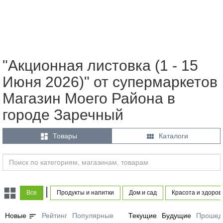
"Акционная листовка (1 - 15
Июня 2026)" от супермаркетов
Магазин Моего Района в
городе Заречный


Товары
Каталоги
|
Все
Продукты и напитки
Дом и сад
Красота и здоров
sort
Новые
Рейтинг
Популярные
Текущие
Будущие
Прошед