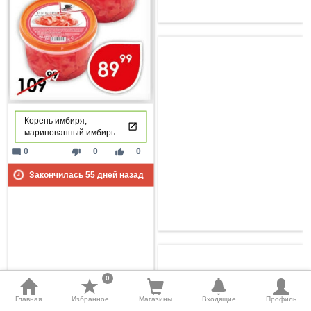
Корень имбиря,
маринованный имбирь
mode_comment
thumb_down
thumb_up
0
0
0
Закончилась
55
дней назад
0
Главная
Избранное
Магазины
Входящие
Профиль