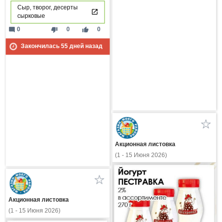
Сыр, творог, десерты
сырковые
mode_comment
thumb_down
thumb_up
0
0
0
Закончилась
55
дней назад
Акционная листовка
(1 - 15 Июня 2026)
Акционная листовка
(1 - 15 Июня 2026)