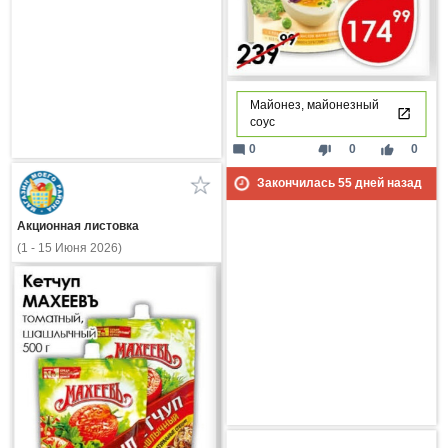
Майонез, майонезный
соус
mode_comment
thumb_down
thumb_up
0
0
0
Закончилась
55
дней назад
Акционная листовка
(1 - 15 Июня 2026)