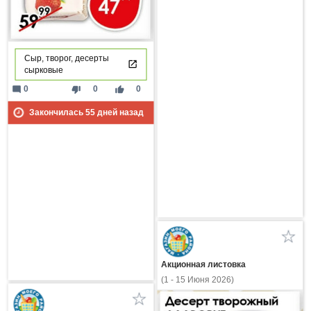
Сыр, творог, десерты
сырковые
mode_comment
thumb_down
thumb_up
0
0
0
Закончилась
55
дней назад
Акционная листовка
(1 - 15 Июня 2026)