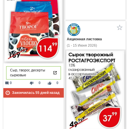
Акционная листовка
(1 - 15 Июня 2026)
Сыр, творог, десерты
сырковые
mode_comment
thumb_down
thumb_up
0
0
0
Закончилась
55
дней назад