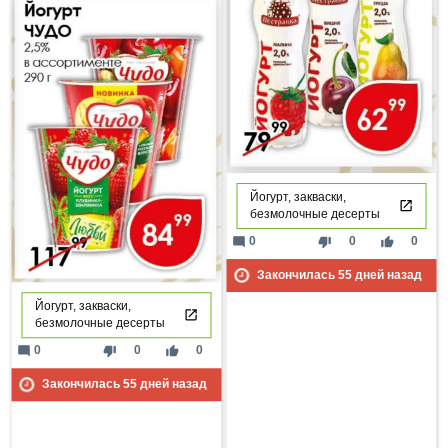
Йогурт, закваски,
безмолочные десерты
mode_comment
thumb_down
thumb_up
0
0
0
Закончилась
55
дней назад
Йогурт, закваски,
безмолочные десерты
mode_comment
thumb_down
thumb_up
0
0
0
Закончилась
55
дней назад