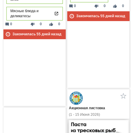
mode_comment
thumb_down
thumb_up
0
0
0
Мясные блюда и
Закончилась
55
дней назад
деликатесы
mode_comment
thumb_down
thumb_up
0
0
0
Закончилась
55
дней назад
Акционная листовка
(1 - 15 Июня 2026)