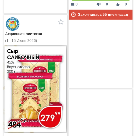
mode_comment
thumb_down
thumb_up
0
0
0
Закончилась
55
дней назад
Акционная листовка
(1 - 15 Июня 2026)