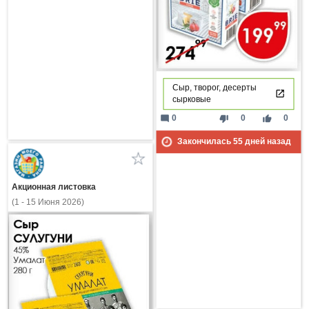
Сыр, творог, десерты
сырковые
mode_comment
thumb_down
thumb_up
0
0
0
Закончилась
55
дней назад
Акционная листовка
(1 - 15 Июня 2026)