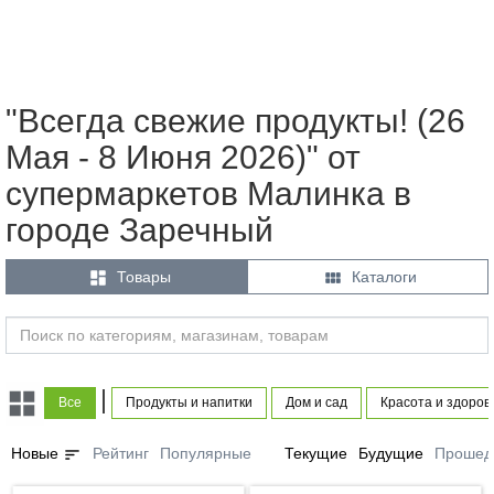
"Всегда свежие продукты! (26
Мая - 8 Июня 2026)" от
супермаркетов Малинка в
городе Заречный


Товары
Каталоги
|
Все
Продукты и напитки
Дом и сад
Красота и здоров
sort
Новые
Рейтинг
Популярные
Текущие
Будущие
Прошед