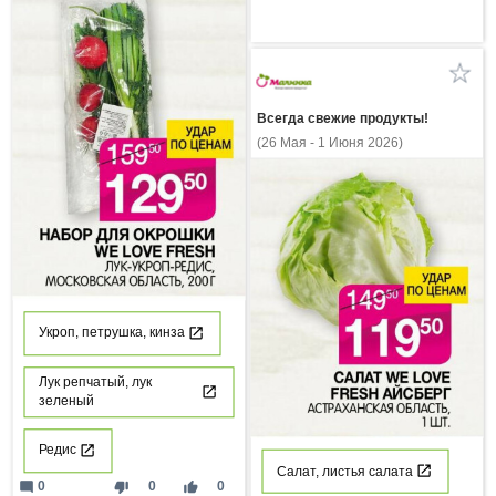
Всегда свежие продукты!
(26 Мая - 1 Июня 2026)
Укроп, петрушка, кинза
Лук репчатый, лук
зеленый
Редис
Салат, листья салата
mode_comment
thumb_down
thumb_up
0
0
0