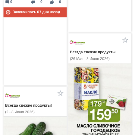
mode_comment
thumb_down
thumb_up
0
0
0
Закончилась
63
дня назад
Всегда свежие продукты!
(26 Мая - 8 Июня 2026)
Всегда свежие продукты!
(2 - 8 Июня 2026)