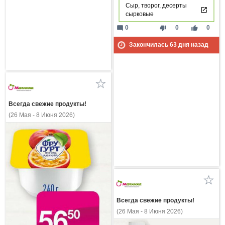
Сыр, творог, десерты
сырковые
mode_comment
thumb_down
thumb_up
0
0
0
Закончилась
63
дня назад
Всегда свежие продукты!
(26 Мая - 8 Июня 2026)
Всегда свежие продукты!
(26 Мая - 8 Июня 2026)