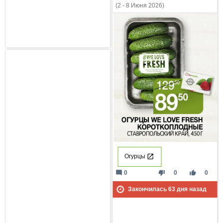
(2 - 8 Июня 2026)
Огурцы
mode_comment
thumb_down
thumb_up
0
0
0
Закончилась
63
дня назад