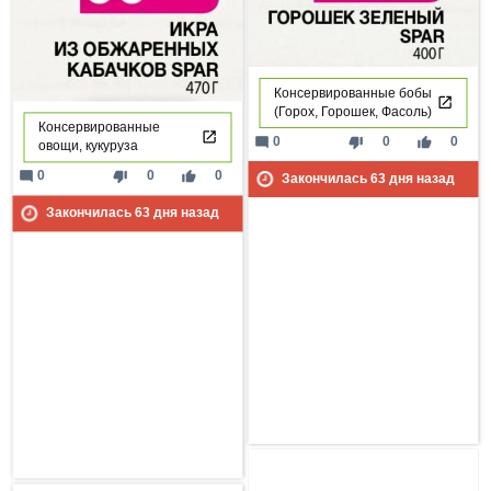
Консервированные бобы
(Горох, Горошек, Фасоль)
Консервированные
mode_comment
thumb_down
thumb_up
0
0
0
овощи, кукуруза
mode_comment
thumb_down
thumb_up
0
0
0
Закончилась
63
дня назад
Закончилась
63
дня назад