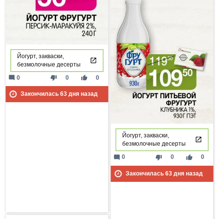
Йогурт, закваски,
безмолочные десерты
mode_comment
thumb_down
thumb_up
0
0
0
Закончилась
63
дня назад
Йогурт, закваски,
безмолочные десерты
mode_comment
thumb_down
thumb_up
0
0
0
Закончилась
63
дня назад