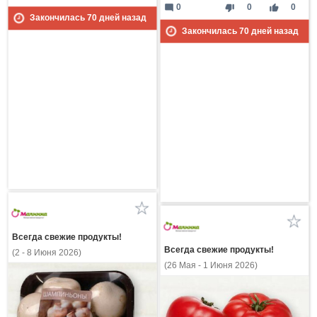
mode_comment
thumb_down
thumb_up
0
0
0
Закончилась
70
дней назад
Закончилась
70
дней назад
Всегда свежие продукты!
Всегда свежие продукты!
(2 - 8 Июня 2026)
(26 Мая - 1 Июня 2026)