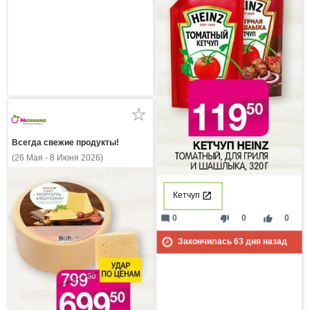
Всегда свежие продукты!
(26 Мая - 8 Июня 2026)
Кетчуп
mode_comment
thumb_down
thumb_up
0
0
0
Закончилась
63
дня назад