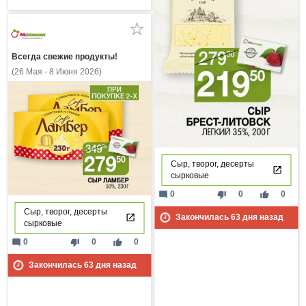
Всегда свежие продукты!
(26 Мая - 8 Июня 2026)
Сыр, творог, десерты
сырковые
mode_comment
thumb_down
thumb_up
0
0
0
Сыр, творог, десерты
Закончилась
63
дня назад
сырковые
mode_comment
thumb_down
thumb_up
0
0
0
Закончилась
63
дня назад