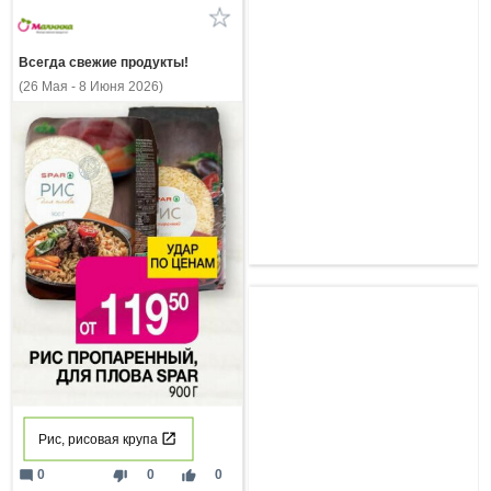
Всегда свежие продукты!
(26 Мая - 8 Июня 2026)
Рис, рисовая крупа
mode_comment
thumb_down
thumb_up
0
0
0