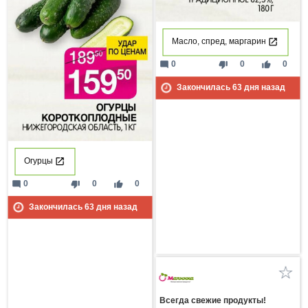
Масло, спред, маргарин
mode_comment
thumb_down
thumb_up
0
0
0
Закончилась
63
дня назад
Огурцы
mode_comment
thumb_down
thumb_up
0
0
0
Закончилась
63
дня назад
Всегда свежие продукты!