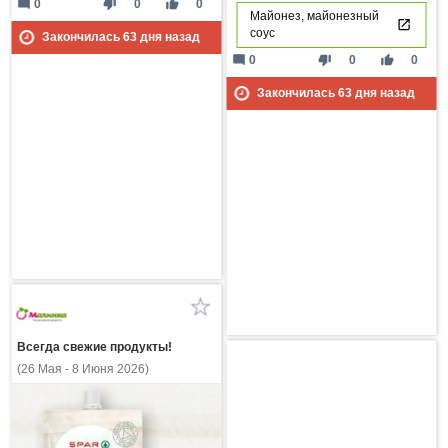
mode_comment
thumb_down
thumb_up
0
0
0
Майонез, майонезный
соус
Закончилась
63
дня назад
mode_comment
thumb_down
thumb_up
0
0
0
Закончилась
63
дня назад
Всегда свежие продукты!
(26 Мая - 8 Июня 2026)