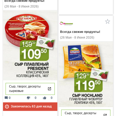
Всегда свежие продукты!
(26 Мая - 8 Июня 2026)
Всегда свежие продукты!
(26 Мая - 8 Июня 2026)
Сыр, творог, десерты
сырковые
mode_comment
thumb_down
thumb_up
0
0
0
Закончилась
63
дня назад
Сыр, творог, десерты