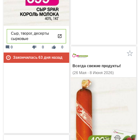
Сыр, творог, десерты
сырковые
mode_comment
thumb_down
thumb_up
0
0
0
Закончилась
63
дня назад
Всегда свежие продукты!
(26 Мая - 8 Июня 2026)