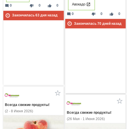
Авокадо
mode_comment
thumb_down
thumb_up
0
0
0
mode_comment
thumb_down
thumb_up
0
0
0
Закончилась
63
дня назад
Закончилась
70
дней назад
Всегда свежие продукты!
(2 - 8 Июня 2026)
Всегда свежие продукты!
(26 Мая - 1 Июня 2026)