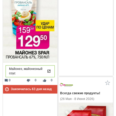
Майонез, майонезный
соус
mode_comment
thumb_down
thumb_up
0
0
0
Закончилась
63
дня назад
Всегда свежие продукты!
(26 Мая - 8 Июня 2026)