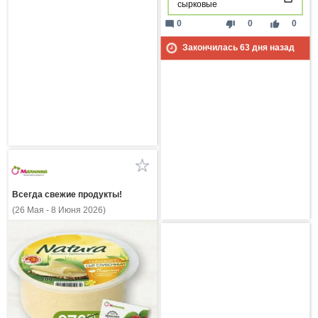
сырковые
mode_comment
thumb_down
thumb_up
0
0
0
Закончилась
63
дня назад
Всегда свежие продукты!
(26 Мая - 8 Июня 2026)