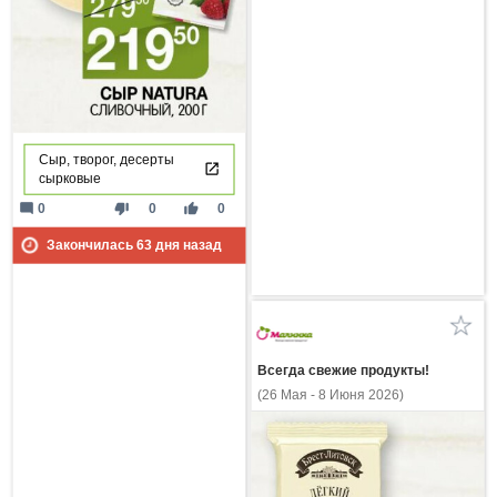
Сыр, творог, десерты
сырковые
mode_comment
thumb_down
thumb_up
0
0
0
Закончилась
63
дня назад
Всегда свежие продукты!
(26 Мая - 8 Июня 2026)