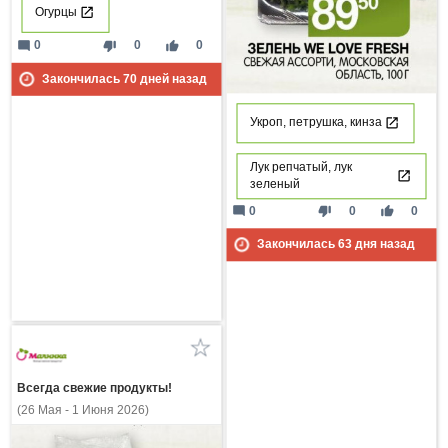
Огурцы
mode_comment
thumb_down
thumb_up
0
0
0
Закончилась
70
дней назад
Укроп, петрушка, кинза
Лук репчатый, лук
зеленый
mode_comment
thumb_down
thumb_up
0
0
0
Закончилась
63
дня назад
Всегда свежие продукты!
(26 Мая - 1 Июня 2026)