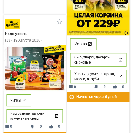
Надо успеть!
(13 - 19 Августа 2026)
Молоко
Сыр, творог, десерты
сырковые
Хлопья, сухие завтраки,
мюсли, отруби
mode_comment
thumb_down
thumb_up
0
0
0
Начнется через
6
дней
Чипсы
Кукурузные палочки,
кукурузные снеки
mode_comment
thumb_down
thumb_up
0
0
0