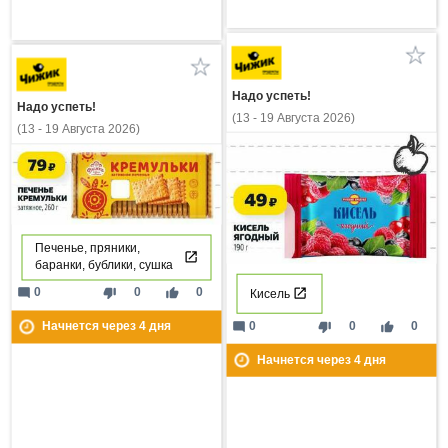
Надо успеть!
Надо успеть!
(13 - 19 Августа 2026)
(13 - 19 Августа 2026)
Печенье, пряники,
баранки, бублики, сушка
mode_comment
thumb_down
thumb_up
0
0
0
Кисель
mode_comment
thumb_down
thumb_up
0
0
0
Начнется через
4
дня
Начнется через
4
дня