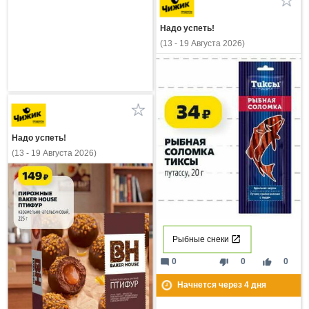
Надо успеть!
(13 - 19 Августа 2026)
Надо успеть!
(13 - 19 Августа 2026)
Рыбные снеки
mode_comment
thumb_down
thumb_up
0
0
0
Начнется через
4
дня