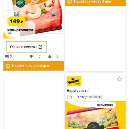
Начнется через
4
дня
Орехи и семечки
mode_comment
thumb_down
thumb_up
0
0
0
Начнется через
4
дня
Надо успеть!
(13 - 19 Августа 2026)