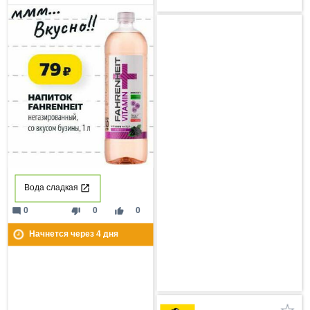
Вода сладкая
mode_comment
thumb_down
thumb_up
0
0
0
Начнется через
4
дня