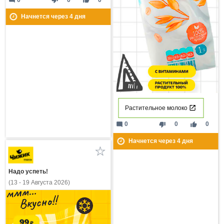
mode_comment
thumb_down
thumb_up
Начнется через
4
дня
Растительное молоко
mode_comment
thumb_down
thumb_up
0
0
0
Начнется через
4
дня
Надо успеть!
(13 - 19 Августа 2026)