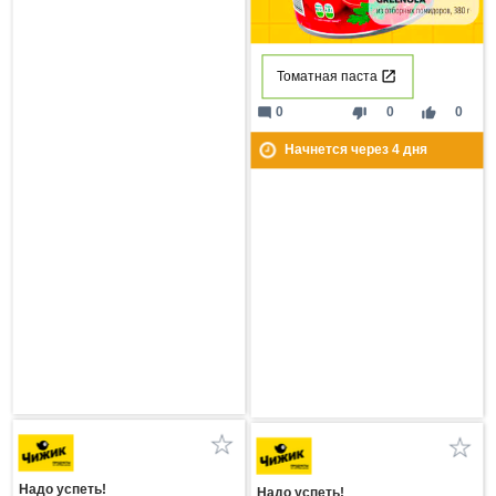
Томатная паста
mode_comment
thumb_down
thumb_up
0
0
0
Начнется через
4
дня
Надо успеть!
Надо успеть!