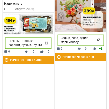
Надо успеть!
(13 - 19 Августа 2026)
Зефир, безе, суфле,
Печенье, пряники,
маршмэллоу
баранки, бублики, сушка
mode_comment
thumb_down
thumb_up
0
0
+1
mode_comment
thumb_down
thumb_up
0
0
0
Начнется через
4
дня
Начнется через
4
дня