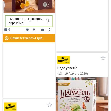
Пироги, торты, десерты,
пирожные
mode_comment
thumb_down
thumb_up
0
0
0
Начнется через
4
дня
Надо успеть!
(13 - 19 Августа 2026)