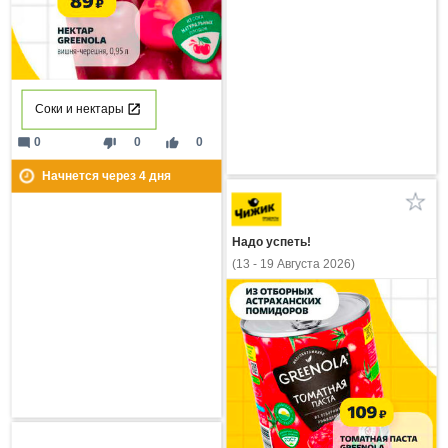
Соки и нектары
mode_comment
thumb_down
thumb_up
0
0
0
Начнется через
4
дня
Надо успеть!
(13 - 19 Августа 2026)