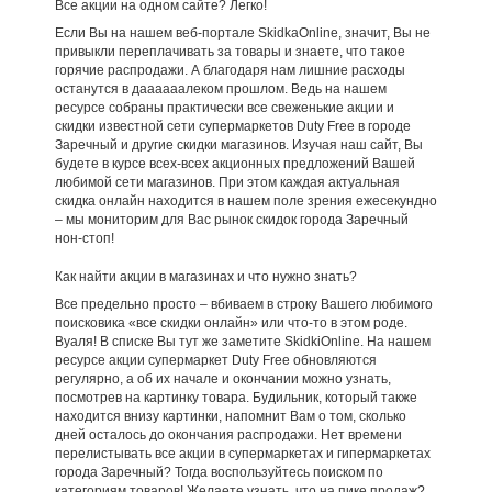
Все акции на одном сайте? Легко!
Если Вы на нашем веб-портале SkidkaOnline, значит, Вы не
привыкли переплачивать за товары и знаете, что такое
горячие распродажи. А благодаря нам лишние расходы
останутся в даааааалеком прошлом. Ведь на нашем
ресурсе собраны практически все свеженькие акции и
скидки известной сети супермаркетов Duty Free в городе
Заречный и другие скидки магазинов. Изучая наш сайт, Вы
будете в курсе всех-всех акционных предложений Вашей
любимой сети магазинов. При этом каждая актуальная
скидка онлайн находится в нашем поле зрения ежесекундно
– мы мониторим для Вас рынок скидок города Заречный
нон-стоп!
Как найти акции в магазинах и что нужно знать?
Все предельно просто – вбиваем в строку Вашего любимого
поисковика «все скидки онлайн» или что-то в этом роде.
Вуаля! В списке Вы тут же заметите SkidkiOnline. На нашем
ресурсе акции супермаркет Duty Free обновляются
регулярно, а об их начале и окончании можно узнать,
посмотрев на картинку товара. Будильник, который также
находится внизу картинки, напомнит Вам о том, сколько
дней осталось до окончания распродажи. Нет времени
перелистывать все акции в супермаркетах и гипермаркетах
города Заречный? Тогда воспользуйтесь поиском по
категориям товаров! Желаете узнать, что на пике продаж?