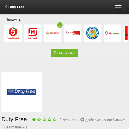
Duty Free
Пере
Продукты
меню
1
Показать все
Duty Free
2
отзыва
добавить в любимые
( Неактивный )