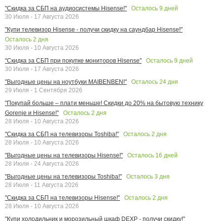
Осталось
9
дней
"Скидка за СБП на аудиосистемы Hisense!"
30 Июля - 17 Августа 2026
"Купи телевизор Hisense - получи скидку на саундбар Hisense!"
Осталось
2
дня
30 Июля - 10 Августа 2026
Осталось
9
дней
"Скидка за СБП при покупке мониторов Hisense"
30 Июля - 17 Августа 2026
Осталось
24
дня
"Выгодные цены на ноутбуки MAIBENBEN!"
29 Июля - 1 Сентября 2026
"Покупай больше – плати меньше! Скидки до 20% на бытовую технику
Осталось
2
дня
Gorenje и Hisense!"
28 Июля - 10 Августа 2026
Осталось
2
дня
"Скидка за СБП на телевизоры Toshiba!"
28 Июля - 10 Августа 2026
Осталось
16
дней
"Выгодные цены на телевизоры Hisense!"
28 Июля - 24 Августа 2026
Осталось
3
дня
"Выгодные цены на телевизоры Toshiba!"
28 Июля - 11 Августа 2026
Осталось
2
дня
"Скидка за СБП на телевизоры Hisense!"
28 Июля - 10 Августа 2026
"Купи холодильник и морозильный шкаф DEXP - получи скидку!"