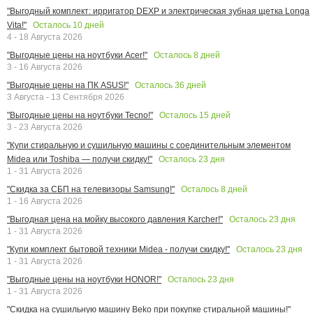
"Выгодный комплект: ирригатор DEXP и электрическая зубная щетка Longa
Осталось
10
дней
Vita!"
4 - 18 Августа 2026
Осталось
8
дней
"Выгодные цены на ноутбуки Acer!"
3 - 16 Августа 2026
Осталось
36
дней
"Выгодные цены на ПК ASUS!"
3 Августа - 13 Сентября 2026
Осталось
15
дней
"Выгодные цены на ноутбуки Tecno!"
3 - 23 Августа 2026
"Купи стиральную и сушильную машины с соединительным элементом
Осталось
23
дня
Midea или Toshiba — получи скидку!"
1 - 31 Августа 2026
Осталось
8
дней
"Скидка за СБП на телевизоры Samsung!"
1 - 16 Августа 2026
Осталось
23
дня
"Выгодная цена на мойку высокого давления Karcher!"
1 - 31 Августа 2026
Осталось
23
дня
"Купи комплект бытовой техники Midea - получи скидку!"
1 - 31 Августа 2026
Осталось
23
дня
"Выгодные цены на ноутбуки HONOR!"
1 - 31 Августа 2026
"Скидка на сушильную машину Beko при покупке стиральной машины!"