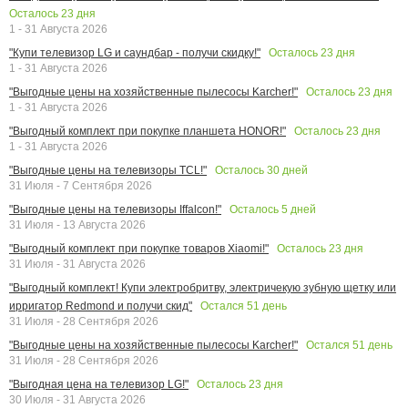
Осталось
23
дня
1 - 31 Августа 2026
Осталось
23
дня
"Купи телевизор LG и саундбар - получи скидку!"
1 - 31 Августа 2026
Осталось
23
дня
"Выгодные цены на хозяйственные пылесосы Karcher!"
1 - 31 Августа 2026
Осталось
23
дня
"Выгодный комплект при покупке планшета HONOR!"
1 - 31 Августа 2026
Осталось
30
дней
"Выгодные цены на телевизоры TCL!"
31 Июля - 7 Сентября 2026
Осталось
5
дней
"Выгодные цены на телевизоры Iffalcon!"
31 Июля - 13 Августа 2026
Осталось
23
дня
"Выгодный комплект при покупке товаров Xiaomi!"
31 Июля - 31 Августа 2026
"Выгодный комплект! Купи электробритву, электричекую зубную щетку или
Остался
51
день
ирригатор Redmond и получи скид"
31 Июля - 28 Сентября 2026
Остался
51
день
"Выгодные цены на хозяйственные пылесосы Karcher!"
31 Июля - 28 Сентября 2026
Осталось
23
дня
"Выгодная цена на телевизор LG!"
30 Июля - 31 Августа 2026