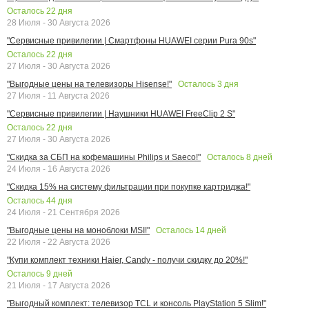
Осталось
22
дня
28 Июля - 30 Августа 2026
"Сервисные привилегии | Смартфоны HUAWEI серии Pura 90s"
Осталось
22
дня
27 Июля - 30 Августа 2026
Осталось
3
дня
"Выгодные цены на телевизоры Hisense!"
27 Июля - 11 Августа 2026
"Сервисные привилегии | Наушники HUAWEI FreeClip 2 S"
Осталось
22
дня
27 Июля - 30 Августа 2026
Осталось
8
дней
"Скидка за СБП на кофемашины Philips и Saeco!"
24 Июля - 16 Августа 2026
"Скидка 15% на систему фильтрации при покупке картриджа!"
Осталось
44
дня
24 Июля - 21 Сентября 2026
Осталось
14
дней
"Выгодные цены на моноблоки MSI!"
22 Июля - 22 Августа 2026
"Купи комплект техники Haier, Candy - получи скидку до 20%!"
Осталось
9
дней
21 Июля - 17 Августа 2026
"Выгодный комплект: телевизор TCL и консоль PlayStation 5 Slim!"