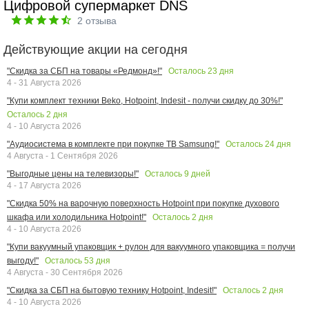
Цифровой супермаркет DNS
2
отзыва
Действующие акции на сегодня
Осталось
23
дня
"Скидка за СБП на товары «Редмонд»!"
4 - 31 Августа 2026
"Купи комплект техники Beko, Hotpoint, Indesit - получи скидку до 30%!"
Осталось
2
дня
4 - 10 Августа 2026
Осталось
24
дня
"Аудиосистема в комплекте при покупке ТВ Samsung!"
4 Августа - 1 Сентября 2026
Осталось
9
дней
"Выгодные цены на телевизоры!"
4 - 17 Августа 2026
"Скидка 50% на варочную поверхность Hotpoint при покупке духового
Осталось
2
дня
шкафа или холодильника Hotpoint!"
4 - 10 Августа 2026
"Купи вакуумный упаковщик + рулон для вакуумного упаковщика = получи
Осталось
53
дня
выгоду!"
4 Августа - 30 Сентября 2026
Осталось
2
дня
"Скидка за СБП на бытовую технику Hotpoint, Indesit!"
4 - 10 Августа 2026