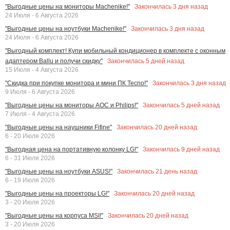
Закончилась
3
дня назад
"Выгодные цены на мониторы Machenike!"
24 Июля - 6 Августа 2026
Закончилась
3
дня назад
"Выгодные цены на ноутбуки Machenike!"
24 Июля - 6 Августа 2026
"Выгодный комплект! Купи мобильный кондиционер в комплекте с оконным
Закончилась
5
дней назад
адаптером Ballu и получи скидку"
15 Июля - 4 Августа 2026
Закончилась
3
дня назад
"Скидка при покупке монитора и мини ПК Tecno!"
9 Июля - 6 Августа 2026
Закончилась
5
дней назад
"Выгодные цены на мониторы AOC и Philips!"
7 Июля - 4 Августа 2026
Закончилась
20
дней назад
"Выгодные цены на наушники Fifine"
6 - 20 Июля 2026
Закончилась
9
дней назад
"Выгодная цена на портативную колонку LG!"
6 - 31 Июля 2026
Закончилась
21
день назад
"Выгодные цены на ноутбуки ASUS!"
6 - 19 Июля 2026
Закончилась
20
дней назад
"Выгодные цены на проекторы LG!"
3 - 20 Июля 2026
Закончилась
20
дней назад
"Выгодные цены на корпуса MSI!"
3 - 20 Июля 2026