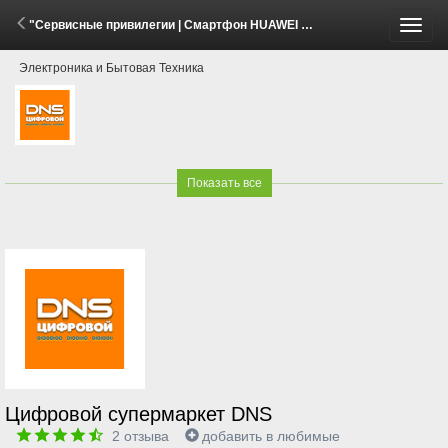
"Сервисные привилегии | Смартфон HUAWEI Mate 80 Pro" (7 Апреля - 17 Мая 2026)
Пере
Электроника и Бытовая Техника
меню
Показать все
Цифровой супермаркет DNS
2
отзыва
добавить в любимые