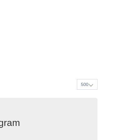
500
egram