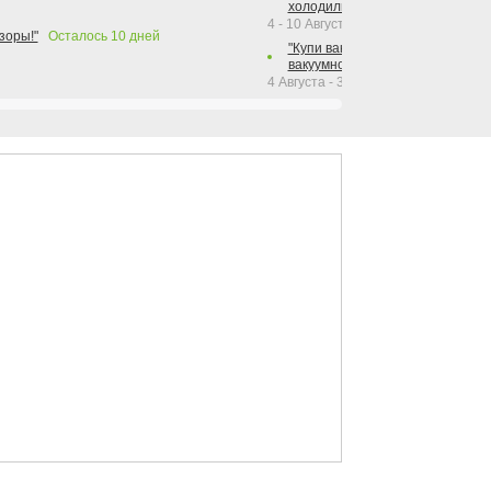
холодильника Hotpoint!"
4 - 10 Августа 2026
зоры!"
Осталось
10
дней
"Купи вакуумный упаковщик + р
вакуумного упаковщика = получи
4 Августа - 30 Сентября 2026