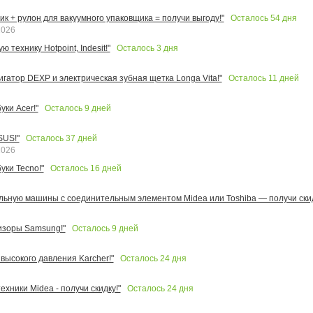
Осталось
54
дня
к + рулон для вакуумного упаковщика = получи выгоду!"
2026
Осталось
3
дня
 технику Hotpoint, Indesit!"
Осталось
11
дней
игатор DEXP и электрическая зубная щетка Longa Vita!"
Осталось
9
дней
ки Acer!"
Осталось
37
дней
SUS!"
2026
Осталось
16
дней
уки Tecno!"
льную машины с соединительным элементом Midea или Toshiba — получи скид
Осталось
9
дней
изоры Samsung!"
Осталось
24
дня
высокого давления Karcher!"
Осталось
24
дня
ехники Midea - получи скидку!"