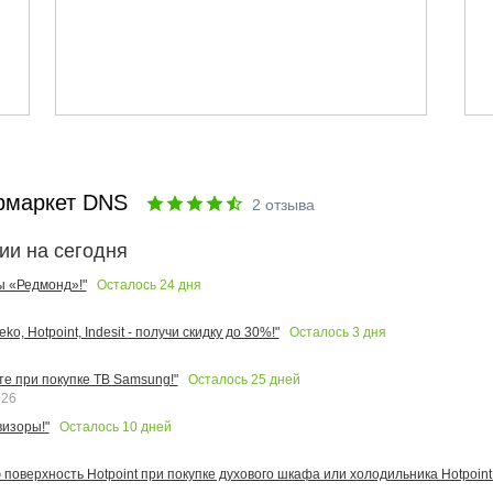
рмаркет DNS
2
отзыва
ии на сегодня
Осталось
24
дня
ы «Редмонд»!"
Осталось
3
дня
o, Hotpoint, Indesit - получи скидку до 30%!"
Осталось
25
дней
те при покупке ТВ Samsung!"
026
Осталось
10
дней
изоры!"
поверхность Hotpoint при покупке духового шкафа или холодильника Hotpoint!