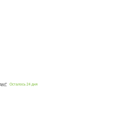
Осталось
24
дня
ку!"