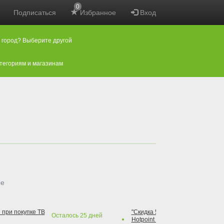
0
Подписаться
Избранное
Вход
 город? Выберите другой
атегориям и магазинам
ые
 при покупке ТВ
"Скидка 50% на варочную повер
Осталось
25
дней
Hotpoint при покупке духового 