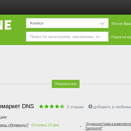
Алейск
Это не Ваш
Поиск по к
Показать все
рмаркет DNS
2
отзыва
добавить в любим
ции:
"Аудиосистема в комплекте
вары «Редмонд»!"
Осталось
24
дня
Samsung!"