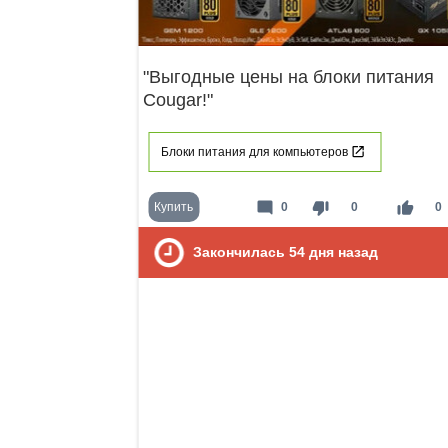
"Выгодные цены на блоки питания
Cougar!"
Блоки питания для компьютеров
mode_comment
thumb_down
thumb_up
Купить
0
0
0
Закончилась
54
дня назад