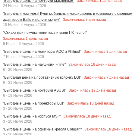
Закончилась
1
день назад
"Выгодные цены на ноутбуки Machenike!"
24 Июля - 6 Августа 2026
"Выгодный комплект! Купи мобильный кондиционер в комплекте с оконным
Закончилась
3
дня назад
адаптером Ballu и получи скидку"
15 Июля - 4 Августа 2026
"Скидка при покупке монитора и мини ПК Tecno!"
Закончилась
1
день назад
9 Июля - 6 Августа 2026
Закончилась
3
дня назад
"Выгодные цены на мониторы AOC и Philips!"
7 Июля - 4 Августа 2026
Закончилась
18
дней назад
"Выгодные цены на наушники Fifine"
6 - 20 Июля 2026
Закончилась
7
дней назад
"Выгодная цена на портативную колонку LG!"
6 - 31 Июля 2026
Закончилась
19
дней назад
"Выгодные цены на ноутбуки ASUS!"
6 - 19 Июля 2026
Закончилась
18
дней назад
"Выгодные цены на проекторы LG!"
3 - 20 Июля 2026
Закончилась
18
дней назад
"Выгодные цены на корпуса MSI!"
3 - 20 Июля 2026
Закончилась
18
дней назад
"Выгодные цены на офисные кресла Cougar!"
3 - 20 Июля 2026