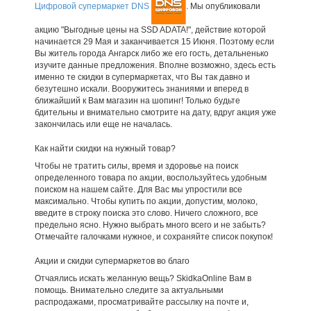
Цифровой супермаркет DNS
. Мы опубликовали
акцию "Выгодные цены на SSD ADATA!", действие которой
начинается 29 Мая и заканчивается 15 Июня. Поэтому если
Вы житель города Ангарск либо же его гость, детальненько
изучите данные предложения. Вполне возможно, здесь есть
именно те скидки в супермаркетах, что Вы так давно и
безутешно искали. Вооружитесь знаниями и вперед в
ближайший к Вам магазин на шопинг! Только будьте
бдительны и внимательно смотрите на дату, вдруг акция уже
закончилась или еще не началась.
Как найти скидки на нужный товар?
Чтобы не тратить силы, время и здоровье на поиск
определенного товара по акции, воспользуйтесь удобным
поиском на нашем сайте. Для Вас мы упростили все
максимально. Чтобы купить по акции, допустим, молоко,
введите в строку поиска это слово. Ничего сложного, все
предельно ясно. Нужно выбрать много всего и не забыть?
Отмечайте галочками нужное, и сохраняйте список покупок!
Акции и скидки супермаркетов во благо
Отчаялись искать желанную вещь? SkidkaOnline Вам в
помощь. Внимательно следите за актуальными
распродажами, просматривайте рассылку на почте и,