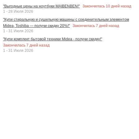
Закончилась
10
дней назад
"Выгодные цены на ноутбуки MAIBENBEN!"
1 - 28 Июля 2026
"Купи стиральную и сушильную машины с соединительным элементом
Закончилась
7
дней назад
Midea, Toshiba — получи скидку 20%!"
1 - 31 Июля 2026
"Купи комплект бытовой техники Midea - получи скидку!"
Закончилась
7
дней назад
1 - 31 Июля 2026