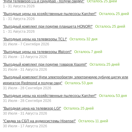
Осталось
25
дней
"Купи телевизор LG и саундбар - получи скидку!"
1 - 31 Августа 2026
Осталось
25
дней
"Выгодные цены на хозяйственные пылесосы Karcher!"
1 - 31 Августа 2026
Осталось
25
дней
"Выгодный комплект при покупке планшета HONOR!"
1 - 31 Августа 2026
Осталось
32
дня
"Выгодные цены на телевизоры TCL!"
31 Июля - 7 Сентября 2026
Осталось
7
дней
"Выгодные цены на телевизоры Iffalcon!"
31 Июля - 13 Августа 2026
Осталось
25
дней
"Выгодный комплект при покупке товаров Xiaomi!"
31 Июля - 31 Августа 2026
"Выгодный комплект! Купи электробритву, электричекую зубную щетку или
Осталось
53
дня
ирригатор Redmond и получи скид"
31 Июля - 28 Сентября 2026
Осталось
53
дня
"Выгодные цены на хозяйственные пылесосы Karcher!"
31 Июля - 28 Сентября 2026
Осталось
25
дней
"Выгодная цена на телевизор LG!"
30 Июля - 31 Августа 2026
Осталось
11
дней
"Скидка за СБП на аудиосистемы Hisense!"
30 Июля - 17 Августа 2026