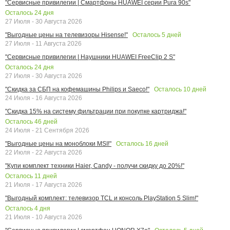
"Сервисные привилегии | Смартфоны HUAWEI серии Pura 90s"
Осталось
24
дня
27 Июля - 30 Августа 2026
Осталось
5
дней
"Выгодные цены на телевизоры Hisense!"
27 Июля - 11 Августа 2026
"Сервисные привилегии | Наушники HUAWEI FreeClip 2 S"
Осталось
24
дня
27 Июля - 30 Августа 2026
Осталось
10
дней
"Скидка за СБП на кофемашины Philips и Saeco!"
24 Июля - 16 Августа 2026
"Скидка 15% на систему фильтрации при покупке картриджа!"
Осталось
46
дней
24 Июля - 21 Сентября 2026
Осталось
16
дней
"Выгодные цены на моноблоки MSI!"
22 Июля - 22 Августа 2026
"Купи комплект техники Haier, Candy - получи скидку до 20%!"
Осталось
11
дней
21 Июля - 17 Августа 2026
"Выгодный комплект: телевизор TCL и консоль PlayStation 5 Slim!"
Осталось
4
дня
21 Июля - 10 Августа 2026