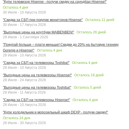
"Купи телевизор Hisense - получи скидку на саундбар Hisense!"
Осталось
4
дня
30 Июля - 10 Августа 2026
Осталось
11
дней
"Скидка за СБП при покупке мониторов Hisense"
30 Июля - 17 Августа 2026
Осталось
26
дней
"Выгодные цены на ноутбуки MAIBENBEN!"
29 Июля - 1 Сентября 2026
"Покупай больше – плати меньше! Скидки до 20% на бытовую технику
Осталось
4
дня
Gorenje и Hisense!"
28 Июля - 10 Августа 2026
Осталось
4
дня
"Скидка за СБП на телевизоры Toshiba!"
28 Июля - 10 Августа 2026
Осталось
18
дней
"Выгодные цены на телевизоры Hisense!"
28 Июля - 24 Августа 2026
Осталось
5
дней
"Выгодные цены на телевизоры Toshiba!"
28 Июля - 11 Августа 2026
Осталось
4
дня
"Скидка за СБП на телевизоры Hisense!"
28 Июля - 10 Августа 2026
"Купи холодильник и морозильный шкаф DEXP - получи скидку!"
Осталось
24
дня
28 Июля - 30 Августа 2026