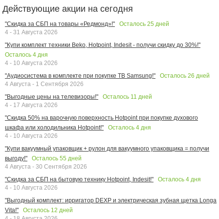
Действующие акции на сегодня
Осталось
25
дней
"Скидка за СБП на товары «Редмонд»!"
4 - 31 Августа 2026
"Купи комплект техники Beko, Hotpoint, Indesit - получи скидку до 30%!"
Осталось
4
дня
4 - 10 Августа 2026
Осталось
26
дней
"Аудиосистема в комплекте при покупке ТВ Samsung!"
4 Августа - 1 Сентября 2026
Осталось
11
дней
"Выгодные цены на телевизоры!"
4 - 17 Августа 2026
"Скидка 50% на варочную поверхность Hotpoint при покупке духового
Осталось
4
дня
шкафа или холодильника Hotpoint!"
4 - 10 Августа 2026
"Купи вакуумный упаковщик + рулон для вакуумного упаковщика = получи
Осталось
55
дней
выгоду!"
4 Августа - 30 Сентября 2026
Осталось
4
дня
"Скидка за СБП на бытовую технику Hotpoint, Indesit!"
4 - 10 Августа 2026
"Выгодный комплект: ирригатор DEXP и электрическая зубная щетка Longa
Осталось
12
дней
Vita!"
4 - 18 Августа 2026