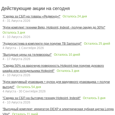
Действующие акции на сегодня
Осталось
24
дня
"Скидка за СБП на товары «Редмонд»!"
4 - 31 Августа 2026
"Купи комплект техники Beko, Hotpoint, Indesit - получи скидку до 30%!"
Осталось
3
дня
4 - 10 Августа 2026
Осталось
25
дней
"Аудиосистема в комплекте при покупке ТВ Samsung!"
4 Августа - 1 Сентября 2026
Осталось
10
дней
"Выгодные цены на телевизоры!"
4 - 17 Августа 2026
"Скидка 50% на варочную поверхность Hotpoint при покупке духового
Осталось
3
дня
шкафа или холодильника Hotpoint!"
4 - 10 Августа 2026
"Купи вакуумный упаковщик + рулон для вакуумного упаковщика = получи
Осталось
54
дня
выгоду!"
4 Августа - 30 Сентября 2026
Осталось
3
дня
"Скидка за СБП на бытовую технику Hotpoint, Indesit!"
4 - 10 Августа 2026
"Выгодный комплект: ирригатор DEXP и электрическая зубная щетка Longa
Осталось
11
дней
Vita!"