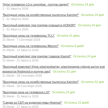
Осталось
24
дня
"Купи телевизор LG и саундбар - получи скидку!"
1 - 31 Августа 2026
Осталось
24
дня
"Выгодные цены на хозяйственные пылесосы Karcher!"
1 - 31 Августа 2026
Осталось
24
дня
"Выгодный комплект при покупке планшета HONOR!"
1 - 31 Августа 2026
Остался
31
день
"Выгодные цены на телевизоры TCL!"
31 Июля - 7 Сентября 2026
Осталось
6
дней
"Выгодные цены на телевизоры Iffalcon!"
31 Июля - 13 Августа 2026
Осталось
24
дня
"Выгодный комплект при покупке товаров Xiaomi!"
31 Июля - 31 Августа 2026
"Выгодный комплект! Купи электробритву, электричекую зубную щетку или
Осталось
52
дня
ирригатор Redmond и получи скид"
31 Июля - 28 Сентября 2026
Осталось
52
дня
"Выгодные цены на хозяйственные пылесосы Karcher!"
31 Июля - 28 Сентября 2026
Осталось
24
дня
"Выгодная цена на телевизор LG!"
30 Июля - 31 Августа 2026
Осталось
10
дней
"Скидка за СБП на аудиосистемы Hisense!"
30 Июля - 17 Августа 2026