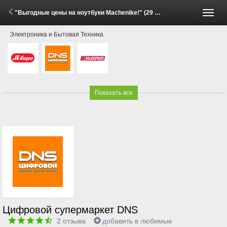
"Выгодные цены на ноутбуки Machenike!" (29 Мая - 11 Июня 2026)
Пере
Электроника и Бытовая Техника
меню
Показать все
Цифровой супермаркет DNS
2
отзыва
добавить в любимые