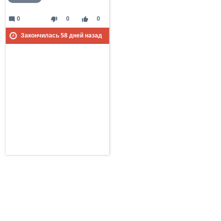
mode_comment
thumb_down
thumb_up
0
0
0
Закончилась
58
дней назад