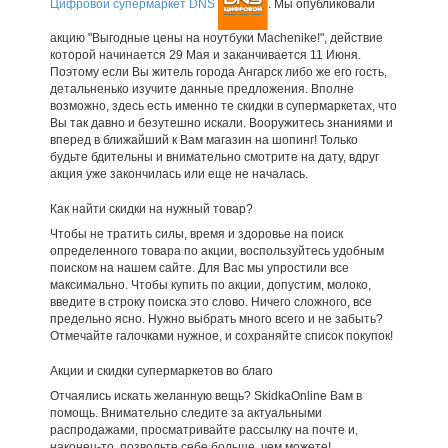
Цифровой супермаркет DNS
. Мы опубликовали
акцию "Выгодные цены на ноутбуки Machenike!", действие
которой начинается 29 Мая и заканчивается 11 Июня.
Поэтому если Вы житель города Ангарск либо же его гость,
детальненько изучите данные предложения. Вполне
возможно, здесь есть именно те скидки в супермаркетах, что
Вы так давно и безутешно искали. Вооружитесь знаниями и
вперед в ближайший к Вам магазин на шопинг! Только
будьте бдительны и внимательно смотрите на дату, вдруг
акция уже закончилась или еще не началась.
Как найти скидки на нужный товар?
Чтобы не тратить силы, время и здоровье на поиск
определенного товара по акции, воспользуйтесь удобным
поиском на нашем сайте. Для Вас мы упростили все
максимально. Чтобы купить по акции, допустим, молоко,
введите в строку поиска это слово. Ничего сложного, все
предельно ясно. Нужно выбрать много всего и не забыть?
Отмечайте галочками нужное, и сохраняйте список покупок!
Акции и скидки супермаркетов во благо
Отчаялись искать желанную вещь? SkidkaOnline Вам в
помощь. Внимательно следите за актуальными
распродажами, просматривайте рассылку на почте и,
наконец-то, позвольте себе больше, чем можете!