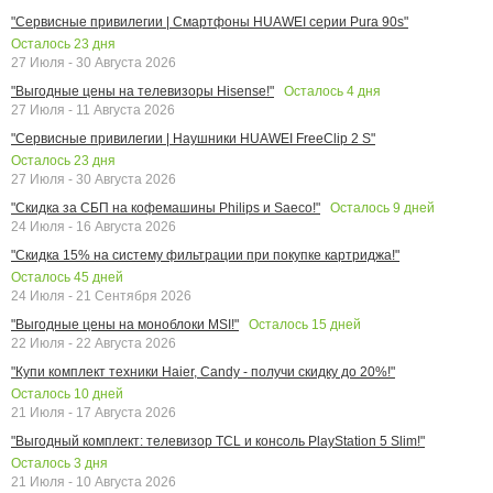
"Сервисные привилегии | Смартфоны HUAWEI серии Pura 90s"
Осталось
23
дня
27 Июля - 30 Августа 2026
Осталось
4
дня
"Выгодные цены на телевизоры Hisense!"
27 Июля - 11 Августа 2026
"Сервисные привилегии | Наушники HUAWEI FreeClip 2 S"
Осталось
23
дня
27 Июля - 30 Августа 2026
Осталось
9
дней
"Скидка за СБП на кофемашины Philips и Saeco!"
24 Июля - 16 Августа 2026
"Скидка 15% на систему фильтрации при покупке картриджа!"
Осталось
45
дней
24 Июля - 21 Сентября 2026
Осталось
15
дней
"Выгодные цены на моноблоки MSI!"
22 Июля - 22 Августа 2026
"Купи комплект техники Haier, Candy - получи скидку до 20%!"
Осталось
10
дней
21 Июля - 17 Августа 2026
"Выгодный комплект: телевизор TCL и консоль PlayStation 5 Slim!"
Осталось
3
дня
21 Июля - 10 Августа 2026