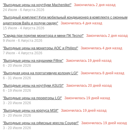
Закончилась
2
дня назад
"Выгодные цены на ноутбуки Machenike!"
24 Июля - 6 Августа 2026
"Выгодный комплект! Купи мобильный кондиционер в комплекте с оконным
Закончилась
4
дня назад
адаптером Ballu и получи скидку"
15 Июля - 4 Августа 2026
Закончилась
2
дня назад
"Скидка при покупке монитора и мини ПК Tecno!"
9 Июля - 6 Августа 2026
Закончилась
4
дня назад
"Выгодные цены на мониторы AOC и Philips!"
7 Июля - 4 Августа 2026
Закончилась
19
дней назад
"Выгодные цены на наушники Fifine"
6 - 20 Июля 2026
Закончилась
8
дней назад
"Выгодная цена на портативную колонку LG!"
6 - 31 Июля 2026
Закончилась
20
дней назад
"Выгодные цены на ноутбуки ASUS!"
6 - 19 Июля 2026
Закончилась
19
дней назад
"Выгодные цены на проекторы LG!"
3 - 20 Июля 2026
Закончилась
19
дней назад
"Выгодные цены на корпуса MSI!"
3 - 20 Июля 2026
Закончилась
19
дней назад
"Выгодные цены на офисные кресла Cougar!"
3 - 20 Июля 2026