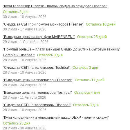
"Купи телевизор Hisense - получи скидку на саундбар Hisense!"
Осталось
3
дня
30 Июля - 10 Августа 2026
Осталось
10
дней
"Скидка за СБП при покупке мониторов Hisense"
30 Июля - 17 Августа 2026
Осталось
25
дней
"Выгодные цены на ноутбуки MAIBENBEN!"
29 Июля - 1 Сентября 2026
"Покупай больше – плати меньше! Скидки до 20% на бытовую технику
Осталось
3
дня
Gorenje и Hisense!"
28 Июля - 10 Августа 2026
Осталось
3
дня
"Скидка за СБП на телевизоры Toshiba!"
28 Июля - 10 Августа 2026
Осталось
17
дней
"Выгодные цены на телевизоры Hisense!"
28 Июля - 24 Августа 2026
Осталось
4
дня
"Выгодные цены на телевизоры Toshiba!"
28 Июля - 11 Августа 2026
Осталось
3
дня
"Скидка за СБП на телевизоры Hisense!"
28 Июля - 10 Августа 2026
"Купи холодильник и морозильный шкаф DEXP - получи скидку!"
Осталось
23
дня
28 Июля - 30 Августа 2026