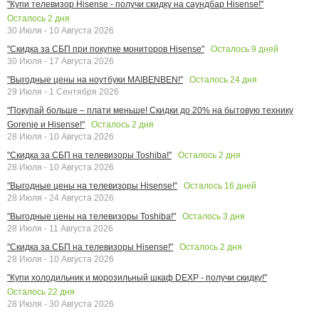
"Купи телевизор Hisense - получи скидку на саундбар Hisense!"
Осталось
2
дня
30 Июля - 10 Августа 2026
Осталось
9
дней
"Скидка за СБП при покупке мониторов Hisense"
30 Июля - 17 Августа 2026
Осталось
24
дня
"Выгодные цены на ноутбуки MAIBENBEN!"
29 Июля - 1 Сентября 2026
"Покупай больше – плати меньше! Скидки до 20% на бытовую технику
Осталось
2
дня
Gorenje и Hisense!"
28 Июля - 10 Августа 2026
Осталось
2
дня
"Скидка за СБП на телевизоры Toshiba!"
28 Июля - 10 Августа 2026
Осталось
16
дней
"Выгодные цены на телевизоры Hisense!"
28 Июля - 24 Августа 2026
Осталось
3
дня
"Выгодные цены на телевизоры Toshiba!"
28 Июля - 11 Августа 2026
Осталось
2
дня
"Скидка за СБП на телевизоры Hisense!"
28 Июля - 10 Августа 2026
"Купи холодильник и морозильный шкаф DEXP - получи скидку!"
Осталось
22
дня
28 Июля - 30 Августа 2026