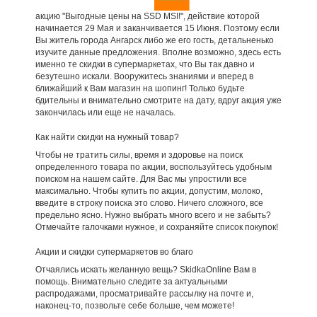
акцию "Выгодные цены на SSD MSI!", действие которой
начинается 29 Мая и заканчивается 15 Июня. Поэтому если
Вы житель города Ангарск либо же его гость, детальненько
изучите данные предложения. Вполне возможно, здесь есть
именно те скидки в супермаркетах, что Вы так давно и
безутешно искали. Вооружитесь знаниями и вперед в
ближайший к Вам магазин на шопинг! Только будьте
бдительны и внимательно смотрите на дату, вдруг акция уже
закончилась или еще не началась.
Как найти скидки на нужный товар?
Чтобы не тратить силы, время и здоровье на поиск
определенного товара по акции, воспользуйтесь удобным
поиском на нашем сайте. Для Вас мы упростили все
максимально. Чтобы купить по акции, допустим, молоко,
введите в строку поиска это слово. Ничего сложного, все
предельно ясно. Нужно выбрать много всего и не забыть?
Отмечайте галочками нужное, и сохраняйте список покупок!
Акции и скидки супермаркетов во благо
Отчаялись искать желанную вещь? SkidkaOnline Вам в
помощь. Внимательно следите за актуальными
распродажами, просматривайте рассылку на почте и,
наконец-то, позвольте себе больше, чем можете!