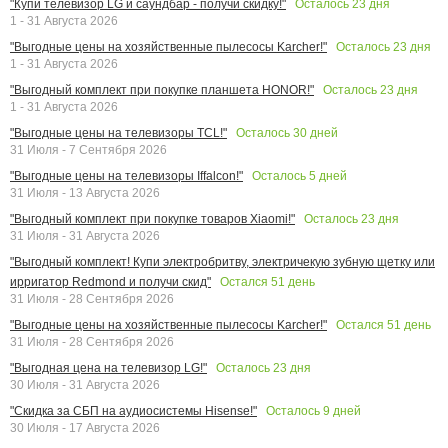
Осталось
23
дня
"Купи телевизор LG и саундбар - получи скидку!"
1 - 31 Августа 2026
Осталось
23
дня
"Выгодные цены на хозяйственные пылесосы Karcher!"
1 - 31 Августа 2026
Осталось
23
дня
"Выгодный комплект при покупке планшета HONOR!"
1 - 31 Августа 2026
Осталось
30
дней
"Выгодные цены на телевизоры TCL!"
31 Июля - 7 Сентября 2026
Осталось
5
дней
"Выгодные цены на телевизоры Iffalcon!"
31 Июля - 13 Августа 2026
Осталось
23
дня
"Выгодный комплект при покупке товаров Xiaomi!"
31 Июля - 31 Августа 2026
"Выгодный комплект! Купи электробритву, электричекую зубную щетку или
Остался
51
день
ирригатор Redmond и получи скид"
31 Июля - 28 Сентября 2026
Остался
51
день
"Выгодные цены на хозяйственные пылесосы Karcher!"
31 Июля - 28 Сентября 2026
Осталось
23
дня
"Выгодная цена на телевизор LG!"
30 Июля - 31 Августа 2026
Осталось
9
дней
"Скидка за СБП на аудиосистемы Hisense!"
30 Июля - 17 Августа 2026