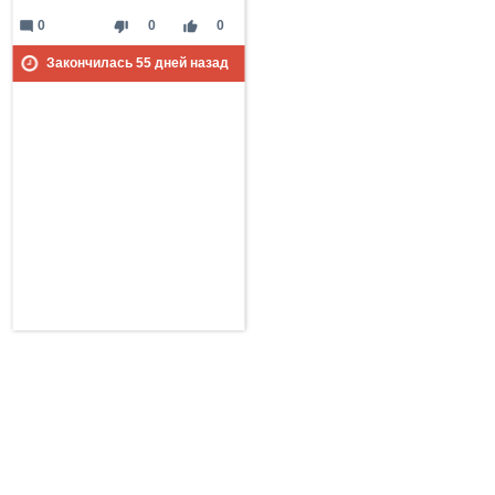
mode_comment
thumb_down
thumb_up
0
0
0
Закончилась
55
дней назад