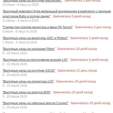
Закончилась
3
дня назад
"Выгодные цены на ноутбуки Machenike!"
24 Июля - 6 Августа 2026
"Выгодный комплект! Купи мобильный кондиционер в комплекте с оконным
Закончилась
5
дней назад
адаптером Ballu и получи скидку"
15 Июля - 4 Августа 2026
Закончилась
3
дня назад
"Скидка при покупке монитора и мини ПК Tecno!"
9 Июля - 6 Августа 2026
Закончилась
5
дней назад
"Выгодные цены на мониторы AOC и Philips!"
7 Июля - 4 Августа 2026
Закончилась
20
дней назад
"Выгодные цены на наушники Fifine"
6 - 20 Июля 2026
Закончилась
9
дней назад
"Выгодная цена на портативную колонку LG!"
6 - 31 Июля 2026
Закончилась
21
день назад
"Выгодные цены на ноутбуки ASUS!"
6 - 19 Июля 2026
Закончилась
20
дней назад
"Выгодные цены на проекторы LG!"
3 - 20 Июля 2026
Закончилась
20
дней назад
"Выгодные цены на корпуса MSI!"
3 - 20 Июля 2026
Закончилась
20
дней назад
"Выгодные цены на офисные кресла Cougar!"
3 - 20 Июля 2026