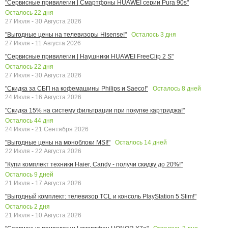
"Сервисные привилегии | Смартфоны HUAWEI серии Pura 90s"
Осталось
22
дня
27 Июля - 30 Августа 2026
Осталось
3
дня
"Выгодные цены на телевизоры Hisense!"
27 Июля - 11 Августа 2026
"Сервисные привилегии | Наушники HUAWEI FreeClip 2 S"
Осталось
22
дня
27 Июля - 30 Августа 2026
Осталось
8
дней
"Скидка за СБП на кофемашины Philips и Saeco!"
24 Июля - 16 Августа 2026
"Скидка 15% на систему фильтрации при покупке картриджа!"
Осталось
44
дня
24 Июля - 21 Сентября 2026
Осталось
14
дней
"Выгодные цены на моноблоки MSI!"
22 Июля - 22 Августа 2026
"Купи комплект техники Haier, Candy - получи скидку до 20%!"
Осталось
9
дней
21 Июля - 17 Августа 2026
"Выгодный комплект: телевизор TCL и консоль PlayStation 5 Slim!"
Осталось
2
дня
21 Июля - 10 Августа 2026