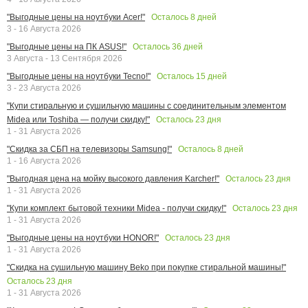
Осталось
8
дней
"Выгодные цены на ноутбуки Acer!"
3 - 16 Августа 2026
Осталось
36
дней
"Выгодные цены на ПК ASUS!"
3 Августа - 13 Сентября 2026
Осталось
15
дней
"Выгодные цены на ноутбуки Tecno!"
3 - 23 Августа 2026
"Купи стиральную и сушильную машины с соединительным элементом
Осталось
23
дня
Midea или Toshiba — получи скидку!"
1 - 31 Августа 2026
Осталось
8
дней
"Скидка за СБП на телевизоры Samsung!"
1 - 16 Августа 2026
Осталось
23
дня
"Выгодная цена на мойку высокого давления Karcher!"
1 - 31 Августа 2026
Осталось
23
дня
"Купи комплект бытовой техники Midea - получи скидку!"
1 - 31 Августа 2026
Осталось
23
дня
"Выгодные цены на ноутбуки HONOR!"
1 - 31 Августа 2026
"Скидка на сушильную машину Beko при покупке стиральной машины!"
Осталось
23
дня
1 - 31 Августа 2026