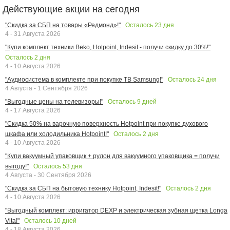
Действующие акции на сегодня
Осталось
23
дня
"Скидка за СБП на товары «Редмонд»!"
4 - 31 Августа 2026
"Купи комплект техники Beko, Hotpoint, Indesit - получи скидку до 30%!"
Осталось
2
дня
4 - 10 Августа 2026
Осталось
24
дня
"Аудиосистема в комплекте при покупке ТВ Samsung!"
4 Августа - 1 Сентября 2026
Осталось
9
дней
"Выгодные цены на телевизоры!"
4 - 17 Августа 2026
"Скидка 50% на варочную поверхность Hotpoint при покупке духового
Осталось
2
дня
шкафа или холодильника Hotpoint!"
4 - 10 Августа 2026
"Купи вакуумный упаковщик + рулон для вакуумного упаковщика = получи
Осталось
53
дня
выгоду!"
4 Августа - 30 Сентября 2026
Осталось
2
дня
"Скидка за СБП на бытовую технику Hotpoint, Indesit!"
4 - 10 Августа 2026
"Выгодный комплект: ирригатор DEXP и электрическая зубная щетка Longa
Осталось
10
дней
Vita!"
4 - 18 Августа 2026