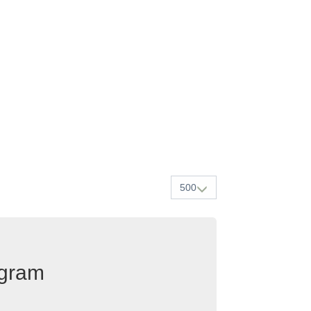
500
egram