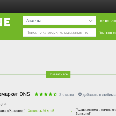
Апатиты
Это не Ваш
Поиск по к
Показать все
рмаркет DNS
2
отзыва
добавить в любим
ции:
"Аудиосистема в комплекте
вары «Редмонд»!"
Осталось
26
дней
Samsung!"