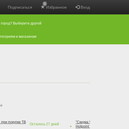
0
Подписаться
Избранное
Вход
 город? Выберите другой
атегориям и магазинам
ые
 при покупке ТВ
"Скидка 50% на варочную повер
Осталось
27
дней
Hotpoint при покупке духового 