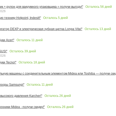
Осталось
56
дней
к + рулон для вакуумного упаковщика = получи выгоду!"
2026
Осталось
5
дней
 технику Hotpoint, Indesit!"
Осталось
13
дней
игатор DEXP и электрическая зубная щетка Longa Vita!"
Осталось
11
дней
ки Acer!"
Осталось
39
дней
SUS!"
2026
Осталось
18
дней
уки Tecno!"
льную машины с соединительным элементом Midea или Toshiba — получи скид
Осталось
11
дней
изоры Samsung!"
Осталось
26
дней
высокого давления Karcher!"
Осталось
26
дней
ехники Midea - получи скидку!"