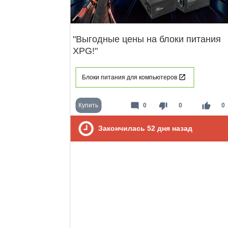
"Выгодные цены на блоки питания
XPG!"
Блоки питания для компьютеров
mode_comment
thumb_down
thumb_up
Купить
0
0
0
Закончилась
52
дня назад