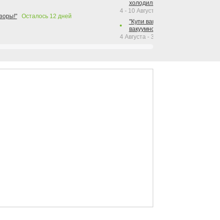
холодильника Hotpoint!"
4 - 10 Августа 2026
зоры!"
Осталось
12
дней
"Купи вакуумный упаковщик + р
вакуумного упаковщика = получи
4 Августа - 30 Сентября 2026