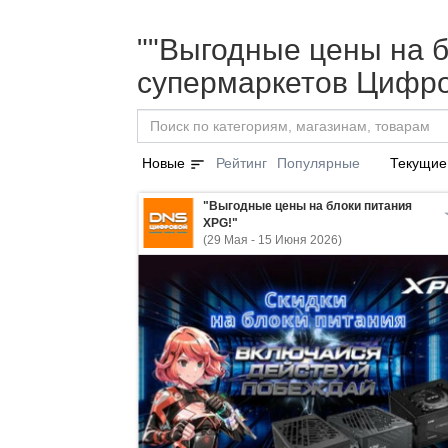
""Выгодные цены на б
супермаркетов Цифро
sort
Новые
Рейтинг
Популярные
Текущие
"Выгодные цены на блоки питания
XPG!"
(29 Мая - 15 Июня 2026)