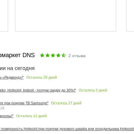
рмаркет DNS
2
отзыва
ии на сегодня
Осталось
26
дней
ы «Редмонд»!"
Осталось
5
дней
o, Hotpoint, Indesit - получи скидку до 30%!"
Осталось
27
дней
те при покупке ТВ Samsung!"
026
Осталось
12
дней
изоры!"
поверхность Hotpoint при покупке духового шкафа или холодильника Hotpoint!