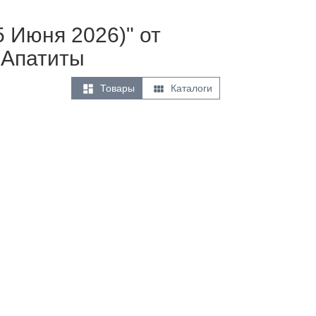
5 Июня 2026)" от
 Апатиты


Товары
Каталоги