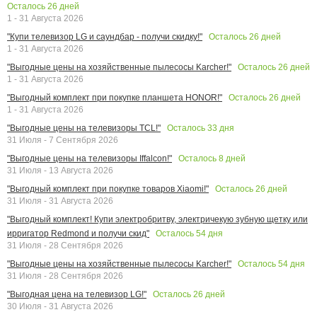
Осталось
26
дней
1 - 31 Августа 2026
Осталось
26
дней
"Купи телевизор LG и саундбар - получи скидку!"
1 - 31 Августа 2026
Осталось
26
дней
"Выгодные цены на хозяйственные пылесосы Karcher!"
1 - 31 Августа 2026
Осталось
26
дней
"Выгодный комплект при покупке планшета HONOR!"
1 - 31 Августа 2026
Осталось
33
дня
"Выгодные цены на телевизоры TCL!"
31 Июля - 7 Сентября 2026
Осталось
8
дней
"Выгодные цены на телевизоры Iffalcon!"
31 Июля - 13 Августа 2026
Осталось
26
дней
"Выгодный комплект при покупке товаров Xiaomi!"
31 Июля - 31 Августа 2026
"Выгодный комплект! Купи электробритву, электричекую зубную щетку или
Осталось
54
дня
ирригатор Redmond и получи скид"
31 Июля - 28 Сентября 2026
Осталось
54
дня
"Выгодные цены на хозяйственные пылесосы Karcher!"
31 Июля - 28 Сентября 2026
Осталось
26
дней
"Выгодная цена на телевизор LG!"
30 Июля - 31 Августа 2026