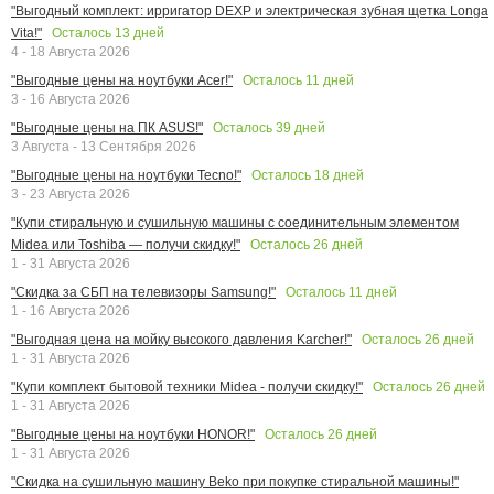
"Выгодный комплект: ирригатор DEXP и электрическая зубная щетка Longa
Осталось
13
дней
Vita!"
4 - 18 Августа 2026
Осталось
11
дней
"Выгодные цены на ноутбуки Acer!"
3 - 16 Августа 2026
Осталось
39
дней
"Выгодные цены на ПК ASUS!"
3 Августа - 13 Сентября 2026
Осталось
18
дней
"Выгодные цены на ноутбуки Tecno!"
3 - 23 Августа 2026
"Купи стиральную и сушильную машины с соединительным элементом
Осталось
26
дней
Midea или Toshiba — получи скидку!"
1 - 31 Августа 2026
Осталось
11
дней
"Скидка за СБП на телевизоры Samsung!"
1 - 16 Августа 2026
Осталось
26
дней
"Выгодная цена на мойку высокого давления Karcher!"
1 - 31 Августа 2026
Осталось
26
дней
"Купи комплект бытовой техники Midea - получи скидку!"
1 - 31 Августа 2026
Осталось
26
дней
"Выгодные цены на ноутбуки HONOR!"
1 - 31 Августа 2026
"Скидка на сушильную машину Beko при покупке стиральной машины!"