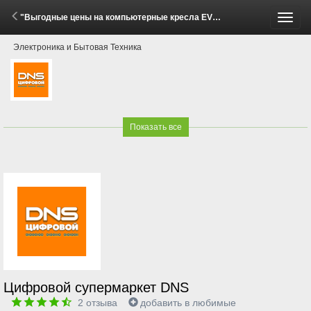
"Выгодные цены на компьютерные кресла EVOLUTION!" (29 Мая - 15 Июня 2026)
Пере
Электроника и Бытовая Техника
меню
Показать все
Цифровой супермаркет DNS
2
отзыва
добавить в любимые