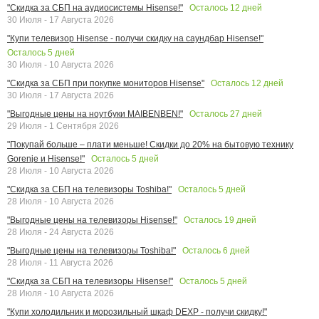
Осталось
12
дней
"Скидка за СБП на аудиосистемы Hisense!"
30 Июля - 17 Августа 2026
"Купи телевизор Hisense - получи скидку на саундбар Hisense!"
Осталось
5
дней
30 Июля - 10 Августа 2026
Осталось
12
дней
"Скидка за СБП при покупке мониторов Hisense"
30 Июля - 17 Августа 2026
Осталось
27
дней
"Выгодные цены на ноутбуки MAIBENBEN!"
29 Июля - 1 Сентября 2026
"Покупай больше – плати меньше! Скидки до 20% на бытовую технику
Осталось
5
дней
Gorenje и Hisense!"
28 Июля - 10 Августа 2026
Осталось
5
дней
"Скидка за СБП на телевизоры Toshiba!"
28 Июля - 10 Августа 2026
Осталось
19
дней
"Выгодные цены на телевизоры Hisense!"
28 Июля - 24 Августа 2026
Осталось
6
дней
"Выгодные цены на телевизоры Toshiba!"
28 Июля - 11 Августа 2026
Осталось
5
дней
"Скидка за СБП на телевизоры Hisense!"
28 Июля - 10 Августа 2026
"Купи холодильник и морозильный шкаф DEXP - получи скидку!"