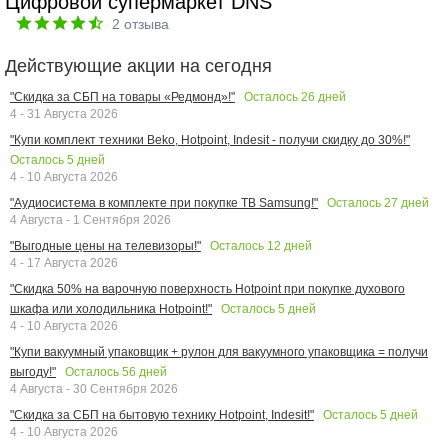
Цифровой супермаркет DNS
2
отзыва
Действующие акции на сегодня
Осталось
26
дней
"Скидка за СБП на товары «Редмонд»!"
4 - 31 Августа 2026
"Купи комплект техники Beko, Hotpoint, Indesit - получи скидку до 30%!"
Осталось
5
дней
4 - 10 Августа 2026
Осталось
27
дней
"Аудиосистема в комплекте при покупке ТВ Samsung!"
4 Августа - 1 Сентября 2026
Осталось
12
дней
"Выгодные цены на телевизоры!"
4 - 17 Августа 2026
"Скидка 50% на варочную поверхность Hotpoint при покупке духового
Осталось
5
дней
шкафа или холодильника Hotpoint!"
4 - 10 Августа 2026
"Купи вакуумный упаковщик + рулон для вакуумного упаковщика = получи
Осталось
56
дней
выгоду!"
4 Августа - 30 Сентября 2026
Осталось
5
дней
"Скидка за СБП на бытовую технику Hotpoint, Indesit!"
4 - 10 Августа 2026