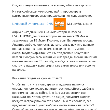
Скидки и акции в магазинах – все подробности и детали
На текущей страничке можно найти просмотреть
конкретные интересные предложения от супермаркетов
Цифровой супермаркет DNS
. Мы опубликовали
акцию "Выгодные цены на компьютерные кресла
EVOLUTION!", действие которой начинается 29 Мая и
заканчивается 15 Июня. Поэтому если Вы житель города
Апатиты либо же его гость, детальненько изучите данные
предложения. Вполне возможно, здесь есть именно те
скидки в супермаркетах, что Вы так давно и безутешно
искали. Вооружитесь знаниями и вперед в ближайший к Вам
магазин на шопинг! Только будьте бдительны и внимательно
смотрите на дату, вдруг акция уже закончилась или еще не
началась.
Как найти скидки на нужный товар?
Чтобы не тратить силы, время и здоровье на поиск
определенного товара по акции, воспользуйтесь удобным
поиском на нашем сайте. Для Вас мы упростили все
максимально. Чтобы купить по акции, допустим, молоко,
введите в строку поиска это слово. Ничего сложного, все
предельно ясно. Нужно выбрать много всего и не забыть?
Отмечайте галочками нужное, и сохраняйте список покупок!