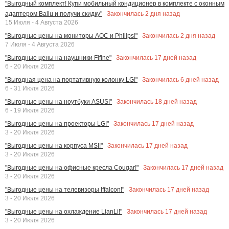
"Выгодный комплект! Купи мобильный кондиционер в комплекте с оконным
Закончилась
2
дня назад
адаптером Ballu и получи скидку"
15 Июля - 4 Августа 2026
Закончилась
2
дня назад
"Выгодные цены на мониторы AOC и Philips!"
7 Июля - 4 Августа 2026
Закончилась
17
дней назад
"Выгодные цены на наушники Fifine"
6 - 20 Июля 2026
Закончилась
6
дней назад
"Выгодная цена на портативную колонку LG!"
6 - 31 Июля 2026
Закончилась
18
дней назад
"Выгодные цены на ноутбуки ASUS!"
6 - 19 Июля 2026
Закончилась
17
дней назад
"Выгодные цены на проекторы LG!"
3 - 20 Июля 2026
Закончилась
17
дней назад
"Выгодные цены на корпуса MSI!"
3 - 20 Июля 2026
Закончилась
17
дней назад
"Выгодные цены на офисные кресла Cougar!"
3 - 20 Июля 2026
Закончилась
17
дней назад
"Выгодные цены на телевизоры Iffalcon!"
3 - 20 Июля 2026
Закончилась
17
дней назад
"Выгодные цены на охлаждение LianLi!"
3 - 20 Июля 2026