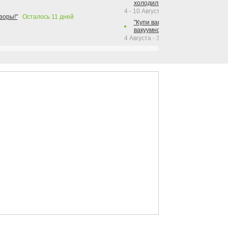
холодильника Hotpoint!"
4 - 10 Августа 2026
зоры!"
Осталось
11
дней
"Купи вакуумный упаковщик + р
вакуумного упаковщика = получи
4 Августа - 30 Сентября 2026