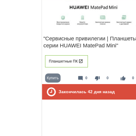
"Сервисные привилегии | Планшет
серии HUAWEI MatePad Mini"
Планшетные ПК
mode_comment
thumb_down
thumb_up
Купить
0
0
0
Закончилась
42
дня назад