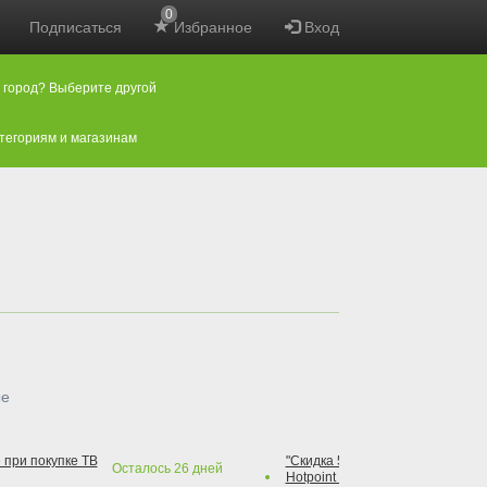
0
Подписаться
Избранное
Вход
 город? Выберите другой
атегориям и магазинам
ые
 при покупке ТВ
"Скидка 50% на варочную повер
Осталось
26
дней
Hotpoint при покупке духового 