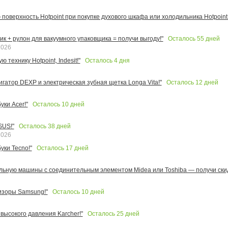
поверхность Hotpoint при покупке духового шкафа или холодильника Hotpoint!
Осталось
55
дней
к + рулон для вакуумного упаковщика = получи выгоду!"
2026
Осталось
4
дня
 технику Hotpoint, Indesit!"
Осталось
12
дней
игатор DEXP и электрическая зубная щетка Longa Vita!"
Осталось
10
дней
ки Acer!"
Осталось
38
дней
SUS!"
2026
Осталось
17
дней
уки Tecno!"
льную машины с соединительным элементом Midea или Toshiba — получи скид
Осталось
10
дней
изоры Samsung!"
Осталось
25
дней
высокого давления Karcher!"