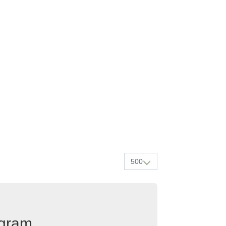
500
egram