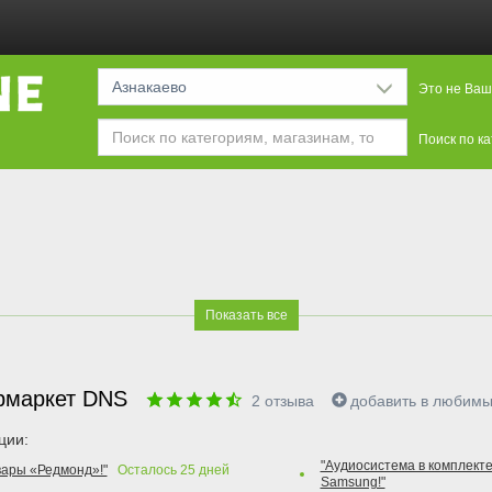
Азнакаево
Это не Ваш
Поиск по к
Показать все
рмаркет DNS
2
отзыва
добавить в любим
ции:
"Аудиосистема в комплекте
вары «Редмонд»!"
Осталось
25
дней
Samsung!"