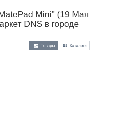
atePad Mini" (19 Мая
аркет DNS в городе


Товары
Каталоги