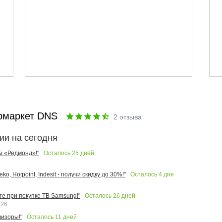
рмаркет DNS
2
отзыва
ии на сегодня
Осталось
25
дней
ы «Редмонд»!"
Осталось
4
дня
o, Hotpoint, Indesit - получи скидку до 30%!"
Осталось
26
дней
те при покупке ТВ Samsung!"
026
Осталось
11
дней
изоры!"