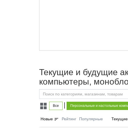
Текущие и будущие а
компьютеры, монобло
|
Все
Персональные и настольные комп
sort
Новые
Рейтинг
Популярные
Текущие