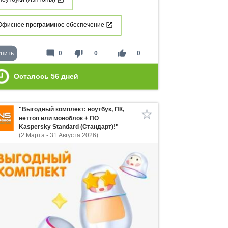
Офисное программное обеспечение
mode_comment
thumb_down
thumb_up
упить
0
0
0
Осталось
56
дней
"Выгодный комплект: ноутбук, ПК,
неттоп или моноблок + ПО
Kaspersky Standard (Стандарт)!"
(2 Марта - 31 Августа 2026)