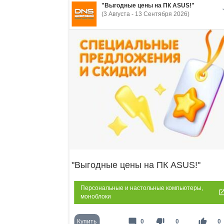
"Выгодные цены на ПК ASUS!"
(3 Августа - 13 Сентября 2026)
"Выгодные цены на ПК ASUS!"
Персональные и настольные компьютеры,
моноблоки
mode_comment
thumb_down
thumb_up
Купить
0
0
0