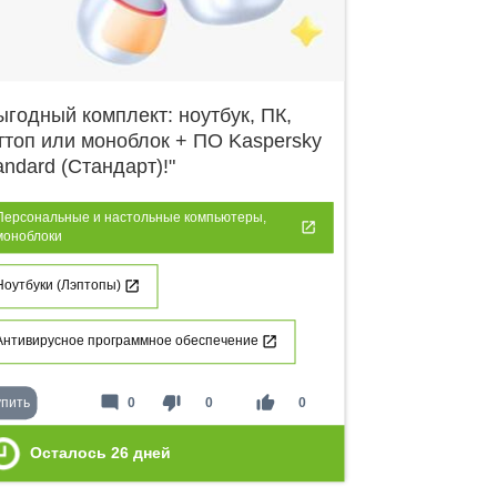
ыгодный комплект: ноутбук, ПК,
ттоп или моноблок + ПО Kaspersky
andard (Стандарт)!"
Персональные и настольные компьютеры,
моноблоки
Ноутбуки (Лэптопы)
Антивирусное программное обеспечение
mode_comment
thumb_down
thumb_up
упить
0
0
0
Осталось
26
дней