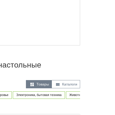
 настольные


Товары
Каталоги
оровье
Электроника, бытовая техника
Животные и товары для питом