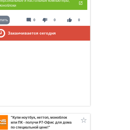
Персональные и настольные компьютеры,
моноблоки
mode_comment
thumb_down
thumb_up
упить
0
0
0
Заканчивается сегодня
"Купи ноутбук, неттоп, моноблок
или ПК - получи Р7-Офис для дома
по специальной цене!"