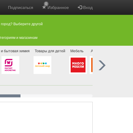
0
Подписаться
Избранное
Вход
 город? Выберите другой
атегориям и магазинам
 и бытовая химия
Товары для детей
Мебель
Аптеки