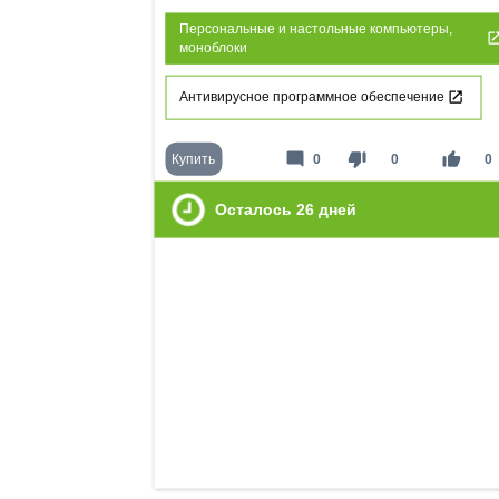
Персональные и настольные компьютеры,
моноблоки
Антивирусное программное обеспечение
mode_comment
thumb_down
thumb_up
Купить
0
0
0
Осталось
26
дней