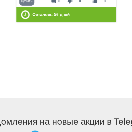
mode_comment
thumb_down
thumb_up
Купить
0
0
0
Осталось
56
дней
омления на новые акции в Tel