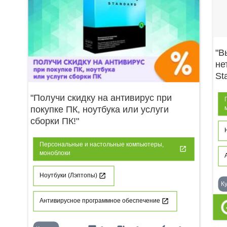
"В
не
St
"Получи скидку на антивирус при
покупке ПК, ноутбука или услуги
сборки ПК!"
Персональные и настольные компьютеры,
моноблоки
Ноутбуки (Лэптопы)
К
Антивирусное программное обеспечение