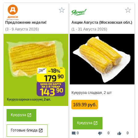
Предложение недели!
Акции Августа (Московская обл.)
(3 - 9 Августа 2026)
(1 - 31 Августа 2026)
Кукуруза сладкая, 2 шт
169.99 руб.
Кукуруза
Кукуруза
Готовые блюда
mode_comment
thumb_down
thumb_up
0
0
0