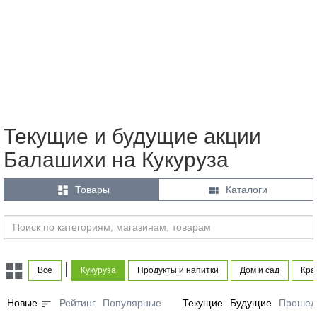
Текущие и будущие акции
Балашихи на Кукуруза


Товары
Каталоги
|
Все
Кукуруза
Продукты и напитки
Дом и сад
Кра
sort
Новые
Рейтинг
Популярные
Текущие
Будущие
Прошед