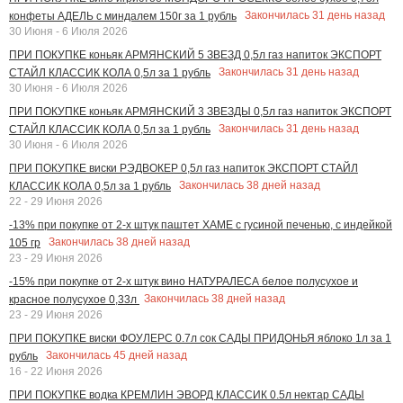
Закончилась
31
день назад
конфеты АДЕЛЬ с миндалем 150г за 1 рубль
30 Июня - 6 Июля 2026
ПРИ ПОКУПКЕ коньяк АРМЯНСКИЙ 5 ЗВЕЗД 0,5л газ напиток ЭКСПОРТ
Закончилась
31
день назад
СТАЙЛ КЛАССИК КОЛА 0,5л за 1 рубль
30 Июня - 6 Июля 2026
ПРИ ПОКУПКЕ коньяк АРМЯНСКИЙ 3 ЗВЕЗДЫ 0,5л газ напиток ЭКСПОРТ
Закончилась
31
день назад
СТАЙЛ КЛАССИК КОЛА 0,5л за 1 рубль
30 Июня - 6 Июля 2026
ПРИ ПОКУПКЕ виски РЭДВОКЕР 0,5л газ напиток ЭКСПОРТ СТАЙЛ
Закончилась
38
дней назад
КЛАССИК КОЛА 0,5л за 1 рубль
22 - 29 Июня 2026
-13% при покупке от 2-х штук паштет ХАМЕ с гусиной печенью, с индейкой
Закончилась
38
дней назад
105 гр
23 - 29 Июня 2026
-15% при покупке от 2-х штук вино НАТУРАЛЕСА белое полусухое и
Закончилась
38
дней назад
красное полусухое 0,33л
23 - 29 Июня 2026
ПРИ ПОКУПКЕ виски ФОУЛЕРС 0.7л сок САДЫ ПРИДОНЬЯ яблоко 1л за 1
Закончилась
45
дней назад
рубль
16 - 22 Июня 2026
ПРИ ПОКУПКЕ водка КРЕМЛИН ЭВОРД КЛАССИК 0.5л нектар САДЫ