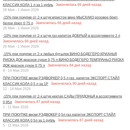
Закончилась
66
дней назад
КЛАССИК КОЛА 1 л за 1 рубль
26 Мая - 1 Июня 2026
-15% при покупке от 2-х штук игристое вино МЫСХАКО розовое брют,
Закончилась
66
дней назад
белое брют 0,75 л
26 Мая - 1 Июня 2026
-10% при покупке от 2-х штук газ.напиток ДОБРЫЙ в ассортименте 2 л
Закончилась
66
дней назад
26 Мая - 1 Июня 2026
-15% при покупке от 2-х любых бутылок ВИНО БОДЕГЕРО КРИАНЬЯ
РИОХА ДОК красное сухое 0,75 л ВИНО БОДЕГЕРО ТЕМПРАНЬО РИОХА
Закончилась
84
дня назад
ДОК красное сухое 0,75 л
8 - 14 Мая 2026
ПРИ ПОКУПКЕ виски РЭДВОРКЕР 0,5 л газ. напиток ЭКСПОРТ СТАЙЛ
Закончилась
80
дней назад
КЛАССИК КОЛА 0,5 л за 1Р
12 - 18 Мая 2026
-15% при покупке от 2-х штук нектар САДЫ ПРИДОНЬЯ в ассортименте
Закончилась
87
дней назад
0,95л
1 - 11 Мая 2026
ПРИ ПОКУПКЕ виски РЭДВОКЕР 0,5л газ.напиток ЭКСПОРТ СТАЙЛ
Закончилась
87
дней назад
КЛАССИК КОЛА 0,5л за 1 рубль
5 - 11 Мая 2026