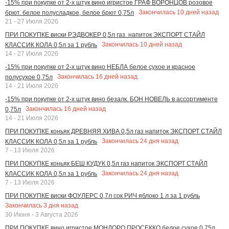
-15% при покупке от 2-х штук вино игристое ГРАФ ВОРОНЦОВ розовое
Закончилась
10
дней назад
брют. белое полусладкое, белое брют 0,75л
21 - 27 Июля 2026
ПРИ ПОКУПКЕ виски РЭДВОКЕР 0,5л газ. напиток ЭКСПОРТ СТАЙЛ
Закончилась
10
дней назад
КЛАССИК КОЛА 0,5л за 1 рубль
14 - 27 Июля 2026
-15% при покупке от 2-х штук вино НЕБЛА белое сухое и красное
Закончилась
16
дней назад
полусухое 0,75л
14 - 21 Июля 2026
-15% при покупке от 2-х штук вино безалк. БОН НОВЕЛЬ в ассортименте
Закончилась
16
дней назад
0,75л
14 - 21 Июля 2026
ПРИ ПОКУПКЕ коньяк ДРЕВНЯЯ ХИВА 0,5л газ напиток ЭКСПОРТ СТАЙЛ
Закончилась
24
дня назад
КЛАССИК КОЛА 0,5л за 1 рубль
7 - 13 Июля 2026
ПРИ ПОКУПКЕ коньяк БЕШ КУДУК 0,5л газ напиток ЭКСПОРТ СТАЙЛ
Закончилась
24
дня назад
КЛАССИК КОЛА 0,5л за 1 рубль
7 - 13 Июля 2026
ПРИ ПОКУПКЕ виски ФОУЛЕРС 0,7л сок РИЧ яблоко 1 л за 1 рубль
Закончилась
3
дня назад
30 Июня - 3 Августа 2026
ПРИ ПОКУПКЕ вино игристое МОНДОРО ПРОСЕККО белое сухое 0,75л