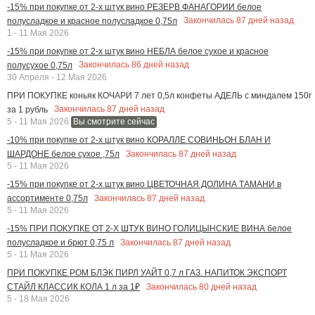
-15% при покупке от 2-х штук вино РЕЗЕРВ ФАНАГОРИИ белое
Закончилась
87
дней назад
полусладкое и красное полусладкое 0,75л
1 - 11 Мая 2026
-15% при покупке от 2-х штук вино НЕБЛА белое сухое и красное
Закончилась
86
дней назад
полусухое 0,75л
30 Апреля - 12 Мая 2026
ПРИ ПОКУПКЕ коньяк КОЧАРИ 7 лет 0,5л конфеты АДЕЛЬ с миндалем 150г
Закончилась
87
дней назад
за 1 рубль
5 - 11 Мая 2026
Вы смотрите сейчас
-10% при покупке от 2-х штук вино КОРАЛЛЕ СОВИНЬОН БЛАН И
Закончилась
87
дней назад
ШАРДОНЕ белое сухое ,75л
5 - 11 Мая 2026
-15% при покупке от 2-х штук вино ЦВЕТОЧНАЯ ДОЛИНА ТАМАНИ в
Закончилась
87
дней назад
ассортименте 0,75л
5 - 11 Мая 2026
-15% ПРИ ПОКУПКЕ ОТ 2-Х ШТУК ВИНО ГОЛИЦЫНСКИЕ ВИНА белое
Закончилась
87
дней назад
полусладкое и брют 0,75 л
5 - 11 Мая 2026
ПРИ ПОКУПКЕ РОМ БЛЭК ПИРЛ УАЙТ 0,7 л ГАЗ. НАПИТОК ЭКСПОРТ
Закончилась
80
дней назад
СТАЙЛ КЛАССИК КОЛА 1 л за 1₽
5 - 18 Мая 2026