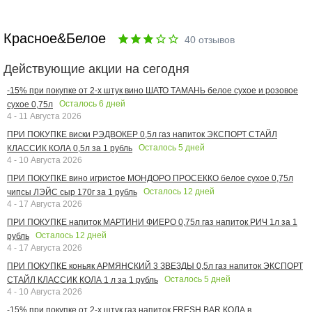
Красное&Белое
40
отзывов
Действующие акции на сегодня
-15% при покупке от 2-х штук вино ШАТО ТАМАНЬ белое сухое и розовое
Осталось
6
дней
сухое 0,75л
4 - 11 Августа 2026
ПРИ ПОКУПКЕ виски РЭДВОКЕР 0,5л газ напиток ЭКСПОРТ СТАЙЛ
Осталось
5
дней
КЛАССИК КОЛА 0,5л за 1 рубль
4 - 10 Августа 2026
ПРИ ПОКУПКЕ вино игристое МОНДОРО ПРОСЕККО белое сухое 0,75л
Осталось
12
дней
чипсы ЛЭЙС сыр 170г за 1 рубль
4 - 17 Августа 2026
ПРИ ПОКУПКЕ напиток МАРТИНИ ФИЕРО 0,75л газ напиток РИЧ 1л за 1
Осталось
12
дней
рубль
4 - 17 Августа 2026
ПРИ ПОКУПКЕ коньяк АРМЯНСКИЙ 3 ЗВЕЗДЫ 0,5л газ напиток ЭКСПОРТ
Осталось
5
дней
СТАЙЛ КЛАССИК КОЛА 1 л за 1 рубль
4 - 10 Августа 2026
-15% при покупке от 2-х штук газ напиток FRESH BAR КОЛА в