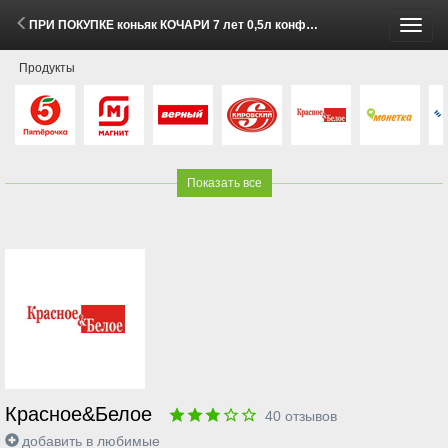
ПРИ ПОКУПКЕ коньяк КОЧАРИ 7 лет 0,5л конфеты АДЕЛЬ с миндалем 150г за 1 рубль (5 - 11 Мая 2026)
Пере
Продукты
меню
Показать все
Красное&Белое
40
отзывов
добавить в любимые