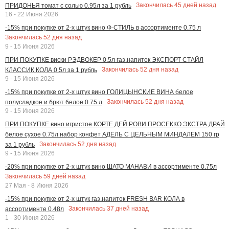
Закончилась
45
дней назад
ПРИДОНЬЯ томат с солью 0.95л за 1 рубль
16 - 22 Июня 2026
-15% при покупке от 2-х штук вино Ф-СТИЛЬ в ассортименте 0.75 л
Закончилась
52
дня назад
9 - 15 Июня 2026
ПРИ ПОКУПКЕ виски РЭДВОКЕР 0.5л газ.напиток ЭКСПОРТ СТАЙЛ
Закончилась
52
дня назад
КЛАССИК КОЛА 0.5л за 1 рубль
9 - 15 Июня 2026
-15% при покупке от 2-х штук вино ГОЛИЦЫНСКИЕ ВИНА белое
Закончилась
52
дня назад
полусладкое и брют белое 0.75 л
9 - 15 Июня 2026
ПРИ ПОКУПКЕ вино игристое КОРТЕ ДЕЙ РОВИ ПРОСЕККО ЭКСТРА ДРАЙ
белое сухое 0.75л набор конфет АДЕЛЬ С ЦЕЛЬНЫМ МИНДАЛЕМ 150 гр
Закончилась
52
дня назад
за 1 рубль
9 - 15 Июня 2026
-20% при покупке от 2-х штук вино ШАТО МАНАВИ в ассортименте 0.75л
Закончилась
59
дней назад
27 Мая - 8 Июня 2026
-15% при покупке от 2-х штук газ.напиток FRESH BAR КОЛА в
Закончилась
37
дней назад
ассортименте 0.48л
1 - 30 Июня 2026