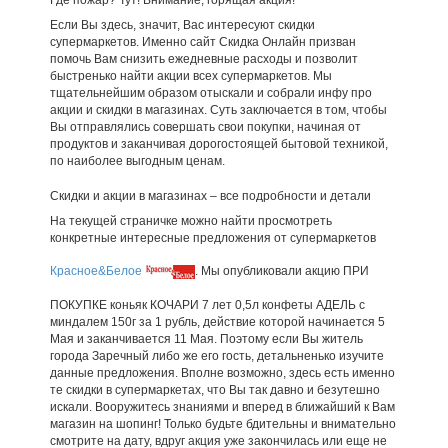
Если Вы здесь, значит, Вас интересуют скидки
супермаркетов. Именно сайт Скидка Онлайн призван
помочь Вам снизить ежедневные расходы и позволит
быстренько найти акции всех супермаркетов. Мы
тщательнейшим образом отыскали и собрали инфу про
акции и скидки в магазинах. Суть заключается в том, чтобы
Вы отправлялись совершать свои покупки, начиная от
продуктов и заканчивая дорогостоящей бытовой техникой,
по наиболее выгодным ценам.
Скидки и акции в магазинах – все подробности и детали
На текущей страничке можно найти просмотреть
конкретные интересные предложения от супермаркетов
Красное&Белое
. Мы опубликовали акцию ПРИ
ПОКУПКЕ коньяк КОЧАРИ 7 лет 0,5л конфеты АДЕЛЬ с
миндалем 150г за 1 рубль, действие которой начинается 5
Мая и заканчивается 11 Мая. Поэтому если Вы житель
города Заречный либо же его гость, детальненько изучите
данные предложения. Вполне возможно, здесь есть именно
те скидки в супермаркетах, что Вы так давно и безутешно
искали. Вооружитесь знаниями и вперед в ближайший к Вам
магазин на шопинг! Только будьте бдительны и внимательно
смотрите на дату, вдруг акция уже закончилась или еще не