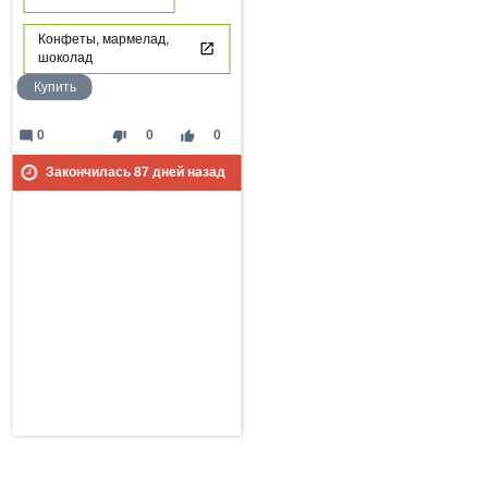
Конфеты, мармелад,
шоколад
Купить
mode_comment
thumb_down
thumb_up
0
0
0
Закончилась
87
дней назад