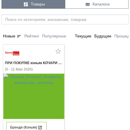


Товары
Каталоги
sort
Новые
Рейтинг
Популярные
Текущие
Будущие
Прошед
ПРИ ПОКУПКЕ коньяк КОЧАРИ 7 лет 0,5л конфеты АДЕЛЬ с миндалем 150г за 1 рубль
(5 - 11 Мая 2026)
Бренди (Коньяк)