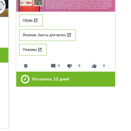
Обувь
Резинки, банты для волос
Пижамы
place
mode_comment
thumb_down
thumb_up
0
0
0
Осталось
13
дней