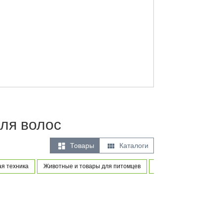
ля волос


Товары
Каталоги
ая техника
Животные и товары для питомцев
Товары для новорожде