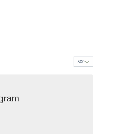
500
egram