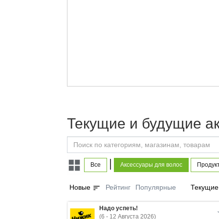
Текущие и будущие ак
|
Все
Аксессуары для волос
Продукт
sort
Новые
Рейтинг
Популярные
Текущие
Надо успеть!
(6 - 12 Августа 2026)