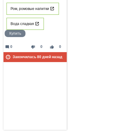
Ром, ромовые напитки
Вода сладкая
Купить
mode_comment
thumb_down
thumb_up
0
0
0
Закончилась
80
дней назад