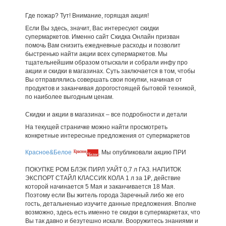
Где пожар? Тут! Внимание, горящая акция!
Если Вы здесь, значит, Вас интересуют скидки
супермаркетов. Именно сайт Скидка Онлайн призван
помочь Вам снизить ежедневные расходы и позволит
быстренько найти акции всех супермаркетов. Мы
тщательнейшим образом отыскали и собрали инфу про
акции и скидки в магазинах. Суть заключается в том, чтобы
Вы отправлялись совершать свои покупки, начиная от
продуктов и заканчивая дорогостоящей бытовой техникой,
по наиболее выгодным ценам.
Скидки и акции в магазинах – все подробности и детали
На текущей страничке можно найти просмотреть
конкретные интересные предложения от супермаркетов
Красное&Белое
. Мы опубликовали акцию ПРИ
ПОКУПКЕ РОМ БЛЭК ПИРЛ УАЙТ 0,7 л ГАЗ. НАПИТОК
ЭКСПОРТ СТАЙЛ КЛАССИК КОЛА 1 л за 1₽, действие
которой начинается 5 Мая и заканчивается 18 Мая.
Поэтому если Вы житель города Заречный либо же его
гость, детальненько изучите данные предложения. Вполне
возможно, здесь есть именно те скидки в супермаркетах, что
Вы так давно и безутешно искали. Вооружитесь знаниями и