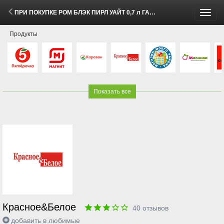
ПРИ ПОКУПКЕ РОМ БЛЭК ПИРЛ УАЙТ 0,7 л ГАЗ. НАПИТОК ЭКСПОРТ СТАЙЛ КЛАССИК КОЛА 1 л за 1₽ (5 - 18 Мая 2026)
Пере
Продукты
меню
Показать все
Красное&Белое
40
отзывов
добавить в любимые