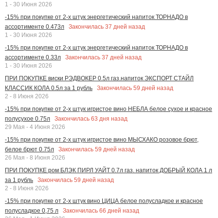
1 - 30 Июня 2026
-15% при покупке от 2-х штук энергетический напиток ТОРНАДО в
Закончилась
37
дней назад
ассортименте 0.473л
1 - 30 Июня 2026
-15% при покупке от 2-х штук энергетический напиток ТОРНАДО в
Закончилась
37
дней назад
ассортименте 0.33л
1 - 30 Июня 2026
ПРИ ПОКУПКЕ виски РЭДВОКЕР 0.5л газ.напиток ЭКСПОРТ СТАЙЛ
Закончилась
59
дней назад
КЛАССИК КОЛА 0.5л за 1 рубль
2 - 8 Июня 2026
-15% при покупке от 2-х штук игристое вино НЕБЛА белое сухое и красное
Закончилась
63
дня назад
полусухое 0.75л
29 Мая - 4 Июня 2026
-15% при покупке от 2-х штук игристое вино МЫСХАКО розовое брют,
Закончилась
59
дней назад
белое брют 0.75л
26 Мая - 8 Июня 2026
ПРИ ПОКУПКЕ ром БЛЭК ПИРЛ УАЙТ 0.7л газ. напиток ДОБРЫЙ КОЛА 1 л
Закончилась
59
дней назад
за 1 рубль
2 - 8 Июня 2026
-15% при покупке от 2-х штук вино ЦИЦА белое полусладкое и красное
Закончилась
66
дней назад
полусладкое 0,75 л