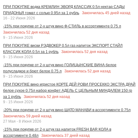
ПРИ ПОКУПКЕ водка КРЕМЛИН ЭВОРД КЛАССИК 0.5л нектар САДЫ
Закончилась
45
дней назад
ПРИДОНЬЯ томат с солью 0.95л за 1 рубль
16 - 22 Июня 2026
-15% при покупке от 2-х штук вино Ф-СТИЛЬ в ассортименте 0.75 л
Закончилась
52
дня назад
9 - 15 Июня 2026
ПРИ ПОКУПКЕ виски РЭДВОКЕР 0.5л газ.напиток ЭКСПОРТ СТАЙЛ
Закончилась
52
дня назад
КЛАССИК КОЛА 0.5л за 1 рубль
9 - 15 Июня 2026
-15% при покупке от 2-х штук вино ГОЛИЦЫНСКИЕ ВИНА белое
Закончилась
52
дня назад
полусладкое и брют белое 0.75 л
9 - 15 Июня 2026
ПРИ ПОКУПКЕ вино игристое КОРТЕ ДЕЙ РОВИ ПРОСЕККО ЭКСТРА ДРАЙ
белое сухое 0.75л набор конфет АДЕЛЬ С ЦЕЛЬНЫМ МИНДАЛЕМ 150 гр
Закончилась
52
дня назад
за 1 рубль
9 - 15 Июня 2026
-20% при покупке от 2-х штук вино ШАТО МАНАВИ в ассортименте 0.75л
Закончилась
59
дней назад
27 Мая - 8 Июня 2026
-15% при покупке от 2-х штук газ.напиток FRESH BAR КОЛА в
Закончилась
37
дней назад
ассортименте 0.48л