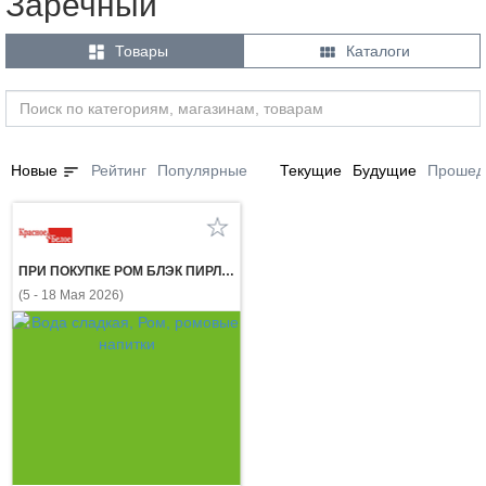
Заречный


Товары
Каталоги
sort
Новые
Рейтинг
Популярные
Текущие
Будущие
Прошед
ПРИ ПОКУПКЕ РОМ БЛЭК ПИРЛ УАЙТ 0,7 л ГАЗ. НАПИТОК ЭКСПОРТ СТАЙЛ КЛАССИК КОЛА 1 л за 1₽
(5 - 18 Мая 2026)