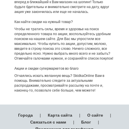
вперед в ближайший к Вам магазин на шопинг! Только
будьте бдительны и внимательно смотрите на дату, вдруг
акция уже закончилась или еще не началась.
Как найти скидки на нужный товар?
Чтобы не тратить силы, время и здоровье на поиск
определенного товара по акции, воспользуйтесь удобным
поиском на нашем сайте. Для Вас мы упростили все
максимально. Чтобы купить по акции, допустим, молоко,
введите в строку поиска это слово. Ничего сложного, все
предельно ясно. Нужно выбрать много всего и не забыть?
Отмечайте галочками нужное, и сохраняйте список покупок!
Акции и скидки супермаркетов во благо
Отчаялись искать желанную вещь? SkidkaOnline Вам в
помощь. Внимательно следите за актуальными
распродажами, просматривайте рассылку на почте и,
наконец-то, позвольте себе больше, чем можете!
Города
|
Карта сайта
|
О сайте
|
Связаться с нами
|
Блог
|