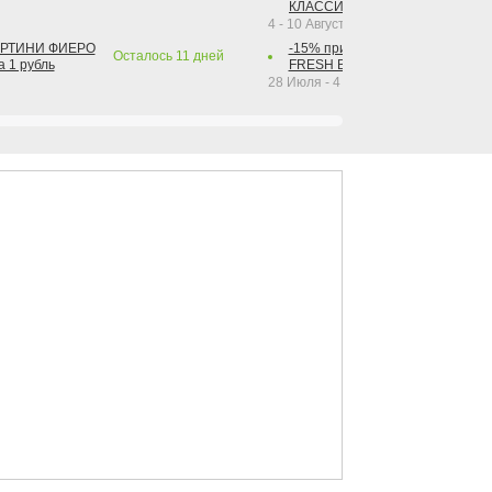
КЛАССИК КОЛА 1 л за 1 рубль
4 - 10 Августа 2026
АРТИНИ ФИЕРО
-15% при покупке от 2-х штук га
Осталось
11
дней
а 1 рубль
FRESH BAR КОЛА в ассортимент
28 Июля - 4 Октября 2026