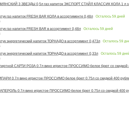
МЯНСКИЙ 3 ЗВЕЗДЫ 0,5л газ напиток ЭКСПОРТ СТАЙЛ КЛАССИК КОЛА 1 л за
Осталось
59
дней
 штук газ напиток FRESH BAR КОЛА в ассортименте 0,48л
6
Осталось
59
дней
штук газ напиток FRESH BAR в ассортимент 0,48л
6
Осталось
59
дн
 штук энергетический напиток ТОРНАДО в ассортимент 0,473л
6
Осталось
59
дне
 штук энергетический напиток ТОРНАДО в ассортимент 0,33л
6
иртной САРТИ РОЗА 0.7л вино игристое ПРОССИМО белое брют со скидкой 
АРИ 0.7л вино игристое ПРОССИМО белое брют 0.75л со скидкой 400 рубл
ПЕРОЛЬ 0.7л вино игристое ПРОССИМО белое брют 0.75л со скидкой 400 р