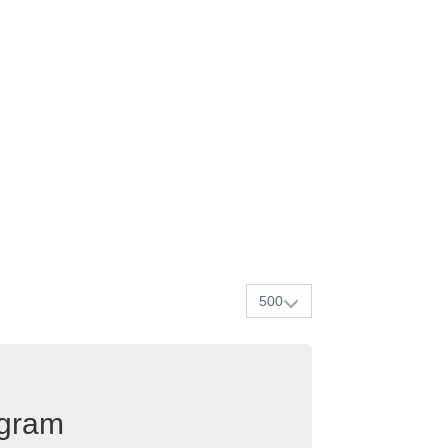
500
egram