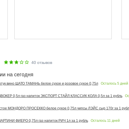
е
40
отзывов
ии на сегодня
Осталось
5
дней
 штук вино ШАТО ТАМАНЬ белое сухое и розовое сухое 0,75л
Ос
ОКЕР 0,5л газ напиток ЭКСПОРТ СТАЙЛ КЛАССИК КОЛА 0,5л за 1 рубль
тое МОНДОРО ПРОСЕККО белое сухое 0,75л чипсы ЛЭЙС сыр 170г за 1 рубл
Осталось
11
дней
РТИНИ ФИЕРО 0,75л газ напиток РИЧ 1л за 1 рубль