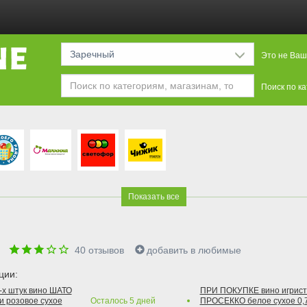
Заречный
Это не Ваш
Поиск по к
Показать все
е
40
отзывов
добавить в любимые
ции:
2-х штук вино ШАТО
ПРИ ПОКУПКЕ вино игри
и розовое сухое
Осталось
5
дней
ПРОСЕККО белое сухое 0,