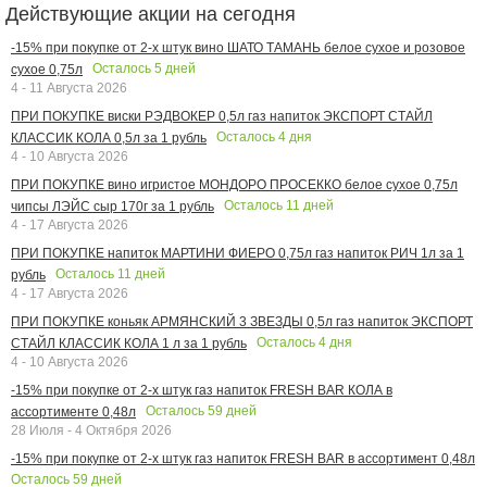
Действующие акции на сегодня
-15% при покупке от 2-х штук вино ШАТО ТАМАНЬ белое сухое и розовое
Осталось
5
дней
сухое 0,75л
4 - 11 Августа 2026
ПРИ ПОКУПКЕ виски РЭДВОКЕР 0,5л газ напиток ЭКСПОРТ СТАЙЛ
Осталось
4
дня
КЛАССИК КОЛА 0,5л за 1 рубль
4 - 10 Августа 2026
ПРИ ПОКУПКЕ вино игристое МОНДОРО ПРОСЕККО белое сухое 0,75л
Осталось
11
дней
чипсы ЛЭЙС сыр 170г за 1 рубль
4 - 17 Августа 2026
ПРИ ПОКУПКЕ напиток МАРТИНИ ФИЕРО 0,75л газ напиток РИЧ 1л за 1
Осталось
11
дней
рубль
4 - 17 Августа 2026
ПРИ ПОКУПКЕ коньяк АРМЯНСКИЙ 3 ЗВЕЗДЫ 0,5л газ напиток ЭКСПОРТ
Осталось
4
дня
СТАЙЛ КЛАССИК КОЛА 1 л за 1 рубль
4 - 10 Августа 2026
-15% при покупке от 2-х штук газ напиток FRESH BAR КОЛА в
Осталось
59
дней
ассортименте 0,48л
28 Июля - 4 Октября 2026
-15% при покупке от 2-х штук газ напиток FRESH BAR в ассортимент 0,48л
Осталось
59
дней