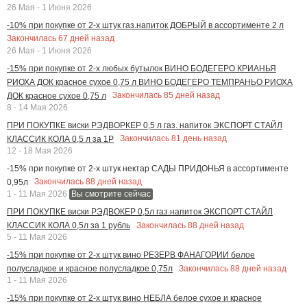
26 Мая - 1 Июня 2026
-10% при покупке от 2-х штук газ.напиток ДОБРЫЙ в ассортименте 2 л
Закончилась
67
дней назад
26 Мая - 1 Июня 2026
-15% при покупке от 2-х любых бутылок ВИНО БОДЕГЕРО КРИАНЬЯ
РИОХА ДОК красное сухое 0,75 л ВИНО БОДЕГЕРО ТЕМПРАНЬО РИОХА
Закончилась
85
дней назад
ДОК красное сухое 0,75 л
8 - 14 Мая 2026
ПРИ ПОКУПКЕ виски РЭДВОРКЕР 0,5 л газ. напиток ЭКСПОРТ СТАЙЛ
Закончилась
81
день назад
КЛАССИК КОЛА 0,5 л за 1Р
12 - 18 Мая 2026
-15% при покупке от 2-х штук нектар САДЫ ПРИДОНЬЯ в ассортименте
Закончилась
88
дней назад
0,95л
1 - 11 Мая 2026
Вы смотрите сейчас
ПРИ ПОКУПКЕ виски РЭДВОКЕР 0,5л газ.напиток ЭКСПОРТ СТАЙЛ
Закончилась
88
дней назад
КЛАССИК КОЛА 0,5л за 1 рубль
5 - 11 Мая 2026
-15% при покупке от 2-х штук вино РЕЗЕРВ ФАНАГОРИИ белое
Закончилась
88
дней назад
полусладкое и красное полусладкое 0,75л
1 - 11 Мая 2026
-15% при покупке от 2-х штук вино НЕБЛА белое сухое и красное