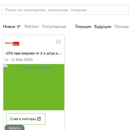
sort
Новые
Рейтинг
Популярные
Текущие
Будущие
Прошед
-15% при покупке от 2-х штук нектар САДЫ ПРИДОНЬЯ в ассортименте 0,95л
(1 - 11 Мая 2026)
Соки и нектары
Купить