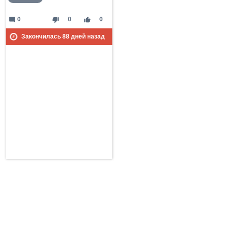
mode_comment
thumb_down
thumb_up
0
0
0
Закончилась
88
дней назад