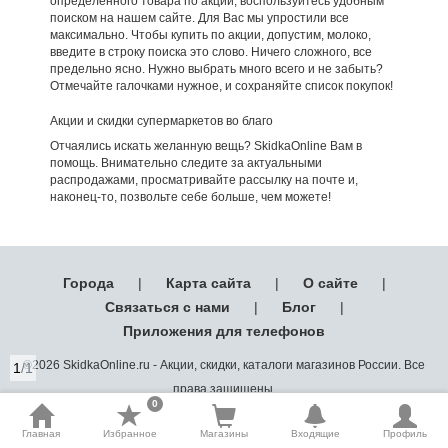
определенного товара по акции, воспользуйтесь удобным
поиском на нашем сайте. Для Вас мы упростили все
максимально. Чтобы купить по акции, допустим, молоко,
введите в строку поиска это слово. Ничего сложного, все
предельно ясно. Нужно выбрать много всего и не забыть?
Отмечайте галочками нужное, и сохраняйте список покупок!
Акции и скидки супермаркетов во благо
Отчаялись искать желанную вещь? SkidkaOnline Вам в
помощь. Внимательно следите за актуальными
распродажами, просматривайте рассылку на почте и,
наконец-то, позвольте себе больше, чем можете!
Города
|
Карта сайта
|
О сайте
|
Связаться с нами
|
Блог
|
Приложения для телефонов
©2026 SkidkaOnline.ru - Акции, скидки, каталоги магазинов России. Все
1
/1
права защищены.
0
Главная
Избранное
Магазины
Входящие
Профиль