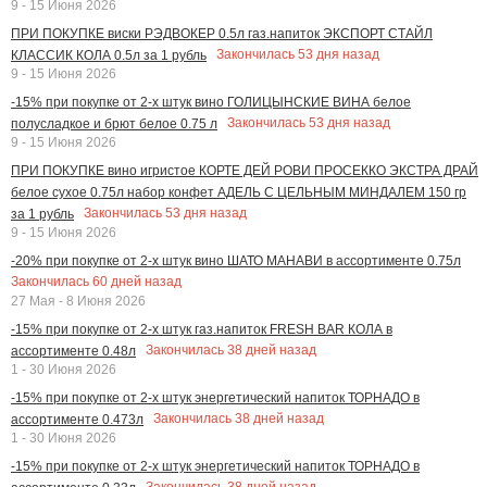
9 - 15 Июня 2026
ПРИ ПОКУПКЕ виски РЭДВОКЕР 0.5л газ.напиток ЭКСПОРТ СТАЙЛ
Закончилась
53
дня назад
КЛАССИК КОЛА 0.5л за 1 рубль
9 - 15 Июня 2026
-15% при покупке от 2-х штук вино ГОЛИЦЫНСКИЕ ВИНА белое
Закончилась
53
дня назад
полусладкое и брют белое 0.75 л
9 - 15 Июня 2026
ПРИ ПОКУПКЕ вино игристое КОРТЕ ДЕЙ РОВИ ПРОСЕККО ЭКСТРА ДРАЙ
белое сухое 0.75л набор конфет АДЕЛЬ С ЦЕЛЬНЫМ МИНДАЛЕМ 150 гр
Закончилась
53
дня назад
за 1 рубль
9 - 15 Июня 2026
-20% при покупке от 2-х штук вино ШАТО МАНАВИ в ассортименте 0.75л
Закончилась
60
дней назад
27 Мая - 8 Июня 2026
-15% при покупке от 2-х штук газ.напиток FRESH BAR КОЛА в
Закончилась
38
дней назад
ассортименте 0.48л
1 - 30 Июня 2026
-15% при покупке от 2-х штук энергетический напиток ТОРНАДО в
Закончилась
38
дней назад
ассортименте 0.473л
1 - 30 Июня 2026
-15% при покупке от 2-х штук энергетический напиток ТОРНАДО в