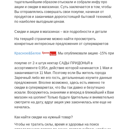
тщательнейшим образом отыскали и собрали инфу про
акции и скидки в магазинах. Суть заключается в том, чтобы
Вы отправлялись совершать свои покупки, начиная от
продуктов и заканчивая дорогостоящей бытовой техникой,
по наиболее выгодным ценам.
Скидки и акции в магазинах – все подробности и детали
На текущей страничке можно найти просмотреть
конкретные интересные предложения от супермаркетов
Красное&Белое
. Мы опубликовали акцию -15% при
покупке от 2-х штук нектар САДЫ ПРИДОНЬЯ в
ассортименте 0,95л, действие которой начинается 1 Мая и
заканчивается 11 Мая. Поэтому если Вы житель города
Заречный либо же его гость, детальненько изучите данные
предложения. Вполне возможно, здесь есть именно те
скидки в супермаркетах, что Вы так давно и безутешно
искали. Вооружитесь знаниями и вперед в ближайший к Вам
магазин на шопинг! Только будьте бдительны и внимательно
смотрите на дату, вдруг акция уже закончилась или еще не
началась.
Как найти скидки на нужный товар?
Чтобы не тратить силы, время и здоровье на поиск