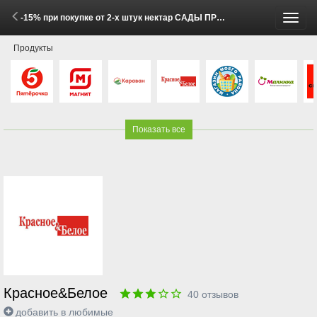
-15% при покупке от 2-х штук нектар САДЫ ПРИДОНЬЯ в ассортименте 0,95л (1 - 11 Мая 2026)
Пере
Продукты
меню
Показать все
Красное&Белое
40
отзывов
добавить в любимые