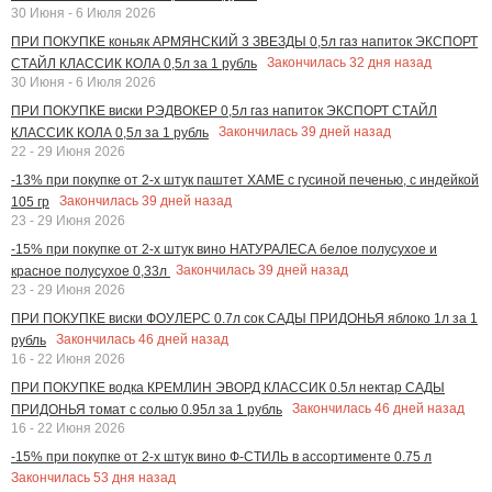
30 Июня - 6 Июля 2026
ПРИ ПОКУПКЕ коньяк АРМЯНСКИЙ 3 ЗВЕЗДЫ 0,5л газ напиток ЭКСПОРТ
Закончилась
32
дня назад
СТАЙЛ КЛАССИК КОЛА 0,5л за 1 рубль
30 Июня - 6 Июля 2026
ПРИ ПОКУПКЕ виски РЭДВОКЕР 0,5л газ напиток ЭКСПОРТ СТАЙЛ
Закончилась
39
дней назад
КЛАССИК КОЛА 0,5л за 1 рубль
22 - 29 Июня 2026
-13% при покупке от 2-х штук паштет ХАМЕ с гусиной печенью, с индейкой
Закончилась
39
дней назад
105 гр
23 - 29 Июня 2026
-15% при покупке от 2-х штук вино НАТУРАЛЕСА белое полусухое и
Закончилась
39
дней назад
красное полусухое 0,33л
23 - 29 Июня 2026
ПРИ ПОКУПКЕ виски ФОУЛЕРС 0.7л сок САДЫ ПРИДОНЬЯ яблоко 1л за 1
Закончилась
46
дней назад
рубль
16 - 22 Июня 2026
ПРИ ПОКУПКЕ водка КРЕМЛИН ЭВОРД КЛАССИК 0.5л нектар САДЫ
Закончилась
46
дней назад
ПРИДОНЬЯ томат с солью 0.95л за 1 рубль
16 - 22 Июня 2026
-15% при покупке от 2-х штук вино Ф-СТИЛЬ в ассортименте 0.75 л
Закончилась
53
дня назад