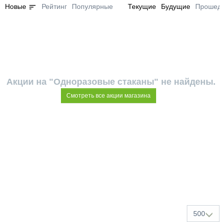
sort
Новые
Рейтинг
Популярные
Текущие
Будущие
Прошед
Акции на "Одноразовые стаканы" не найдены.
Смотреть все акции магазина
500