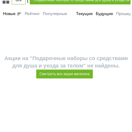
Все
Подарочные наборы со средствами для душа и ухода за 
sort
Новые
Рейтинг
Популярные
Текущие
Будущие
Прошед
Акции на "Подарочные наборы со средствами
для душа и ухода за телом" не найдены.
Смотреть все акции магазина